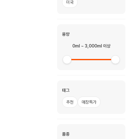
미국
용량
0ml ~ 3,000ml 이상
태그
추천
매장특가
품종