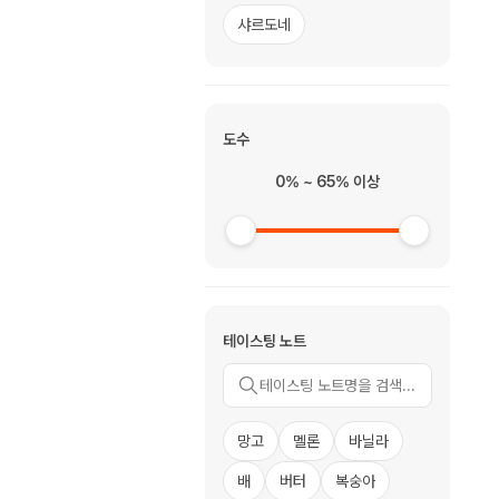
샤르도네
도수
0% ~ 65% 이상
테이스팅 노트
망고
멜론
바닐라
배
버터
복숭아