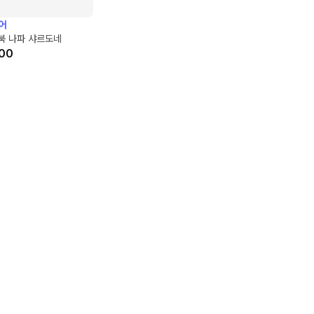
어
북 나파 샤르도네
00