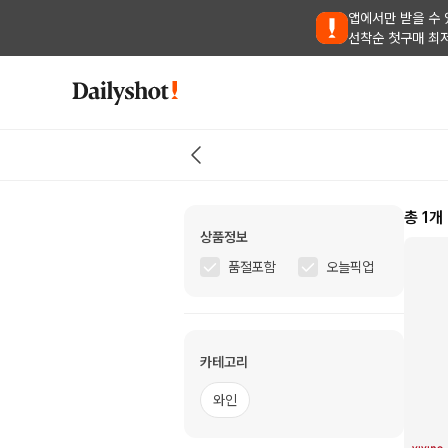
앱에서만 받을 수 
선착순 첫구매 최
총
1
개
상품정보
품절포함
오늘픽업
카테고리
와인