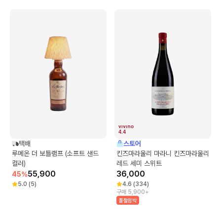
4.4
택배
스토어
루메온 더 보틀램프 (소프트 샌드
킨즈마라울리 마라니 킨즈마라울리
컬러)
레드 세미 스위트
55,900
36,000
45
%
5.0
(
5
)
4.6
(
334
)
구매 5,900+
품절임박