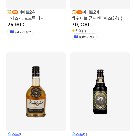
이마트24
이마트24
크레스만, 모노폴 레드
빅 웨이브 골드 캔 1박스(24캔)
25,900
70,000
5.0
(
1
)
골라담기 할인
골라담기 할인
스토어
스토어