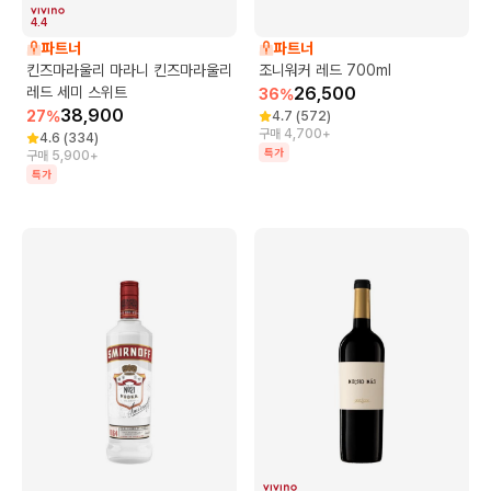
4.4
파트너
파트너
킨즈마라울리 마라니 킨즈마라울리
조니워커 레드 700ml
레드 세미 스위트
26,500
36
%
38,900
27
%
4.7
(
572
)
구매 4,700+
4.6
(
334
)
특가
구매 5,900+
특가