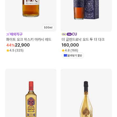
500ml
해외직구
CU
화이트 오크 위스키 아카시 레드
더 글렌드로낙 오드 투 더 다크
22,900
160,000
44
%
4.5
(
325
)
4.8
(
166
)
골라담기 할인