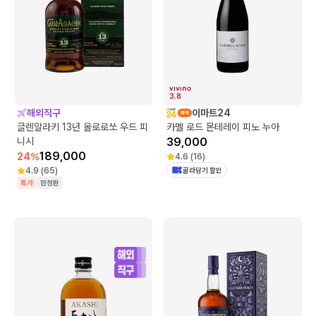
3.8
해외직구
이마트24
글렌알라키 13년 올로로쏘 우드 피
카멜 로드 몬테레이 피노 누아
니시
39,000
189,000
24
%
4.6
(
16
)
4.9
(
65
)
골라담기 할인
특가
한정판