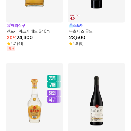
4.0
해외직구
스토어
산토리 위스키 레드 640ml
무초 마스 골드
24,300
23,500
30
%
4.7
(
41
)
4.6
(
9
)
특가