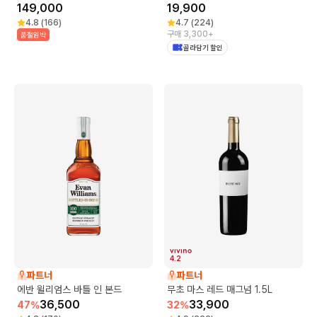
149,000
19,900
4.8
(
166
)
4.7
(
224
)
구매 3,300+
품절임박
골라담기 할인
4.2
파트너
파트너
에반 윌리엄스 바틀 인 본드
무초 마스 레드 매그넘 1.5L
36,500
33,900
47
%
32
%