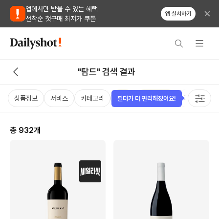
앱에서만 받을 수 있는 혜택
앱 설치하기
선착순 첫구매 최저가 쿠폰
"탐드" 검색 결과
상품정보
서비스
카테고리
가격
비비노점수
국가
용
필터가 더 편리해졌어요!
총
932
개