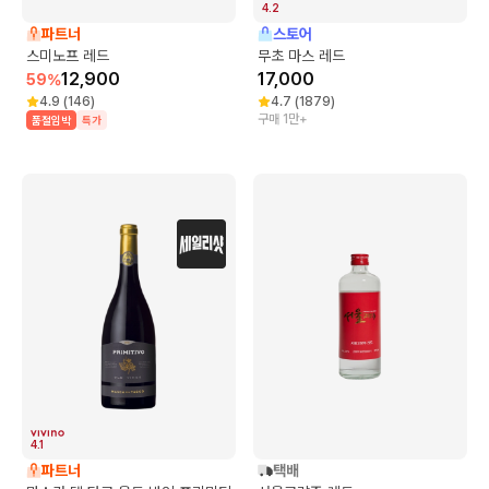
4.2
파트너
스토어
스미노프 레드
무초 마스 레드
12,900
17,000
59
%
4.9
(
146
)
4.7
(
1879
)
구매 1만+
품절임박
특가
4.1
파트너
택배