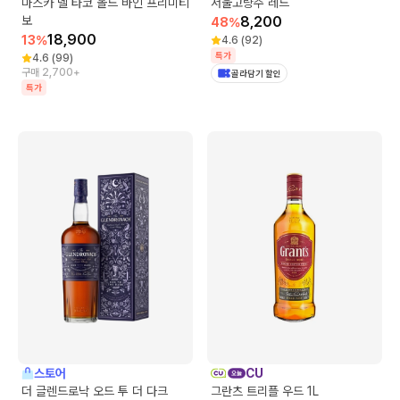
마스카 델 타코 올드 바인 프리미티
서울고량주 레드
보
8,200
48
%
18,900
13
%
4.6
(
92
)
특가
4.6
(
99
)
구매 2,700+
골라담기 할인
특가
스토어
CU
더 글렌드로낙 오드 투 더 다크
그란츠 트리플 우드 1L