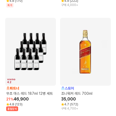
4.8
(
170
)
4.9
(
222
)
구매 4,000+
특가
4.2
파트너
스토어
무초 마스 레드 187ml 12병 세트
조니워커 레드 700ml
46,900
35,000
21
%
4.8
(
123
)
4.7
(
572
)
구매 4,700+
품절임박