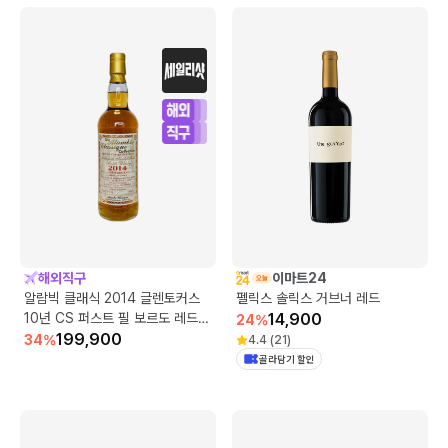
해외직구
이마트24
알람빅 클래식 2014 글렌토커스
펠릭스 솔릭스 거브너 레드
10년 CS 퍼스트 필 보르도 레드
14,900
24
%
와인 배럴
199,900
34
%
4.4
(
21
)
골라담기 할인