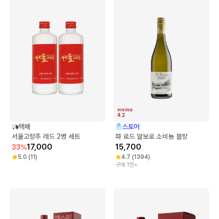
4.2
택배
스토어
서울고량주 레드 2병 세트
파 로드 말보로 소비뇽 블랑
17,000
15,700
33
%
5.0
(
11
)
4.7
(
1394
)
구매 1만+