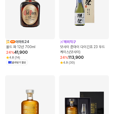
이마트24
해외직구
올드 파 12년 700ml
닷사이 준마이 다이긴죠 23 우드
41,900
케이스(닷사이)
24
%
113,900
24
%
4.8
(
14
)
골라담기 할인
4.9
(
30
)