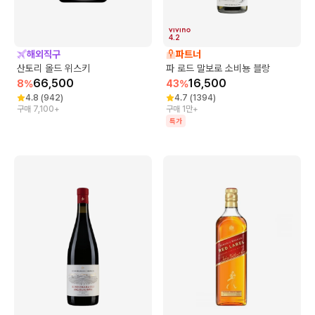
4.2
해외직구
파트너
산토리 올드 위스키
파 로드 말보로 소비뇽 블랑
66,500
16,500
8
%
43
%
4.8
(
942
)
4.7
(
1394
)
구매 7,100+
구매 1만+
특가