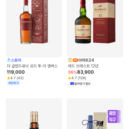
스토어
이마트24
더 글렌드로낙 오드 투 더 앰버스
레드 브레스트 12년
119,000
83,900
36
%
4.7
(
42
)
4.7
(
129
)
매장특가
골라담기 할인