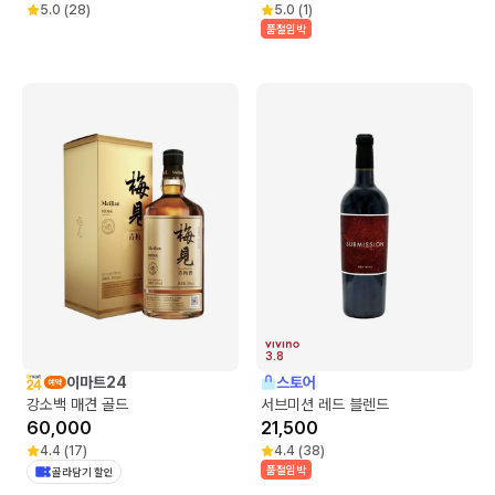
5.0
(
28
)
5.0
(
1
)
품절임박
3.8
이마트24
스토어
강소백 매견 골드
서브미션 레드 블렌드
60,000
21,500
4.4
(
17
)
4.4
(
38
)
품절임박
골라담기 할인