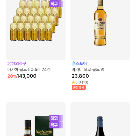
해외직구
스토어
아사히 골드 500ml 24캔
바카디 오로 골드 럼
143,000
23,800
28
%
5.0
(
13
)
품절임박