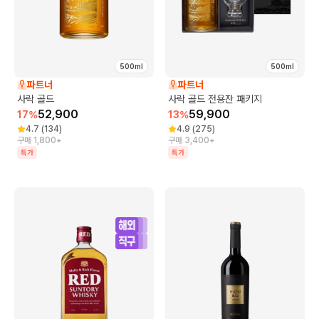
500ml
500ml
파트너
파트너
사락 골드
사락 골드 전용잔 패키지
52,900
59,900
17
%
13
%
4.7
(
134
)
4.9
(
275
)
구매 1,800+
구매 3,400+
특가
특가