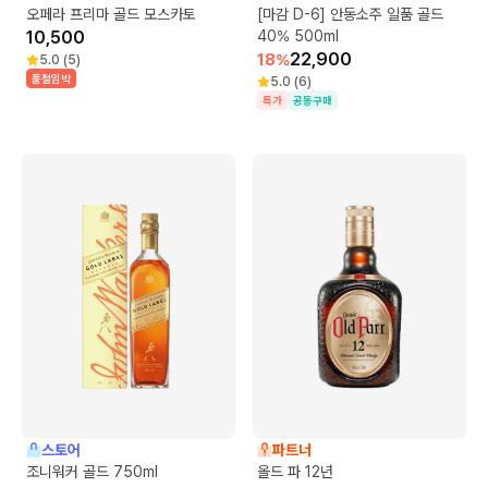
오페라 프리마 골드 모스카토
[마감 D-6] 안동소주 일품 골드
10,500
40% 500ml
22,900
18
%
5.0
(
5
)
품절임박
5.0
(
6
)
특가
공동구매
스토어
파트너
조니워커 골드 750ml
올드 파 12년