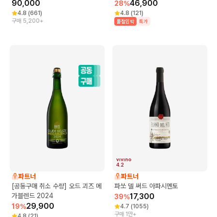
90,000
46,900
28
%
4.8
(
661
)
4.8
(
121
)
구매 5,200+
품절임박
특가
4.2
파트너
파트너
[공동구매 취소 수량] 오드 괴즈 메
파쏘 델 써드 아파시멘토
가블렌드 2024
17,300
39
%
29,900
19
%
4.7
(
1055
)
구매 1만+
4.8
(
21
)