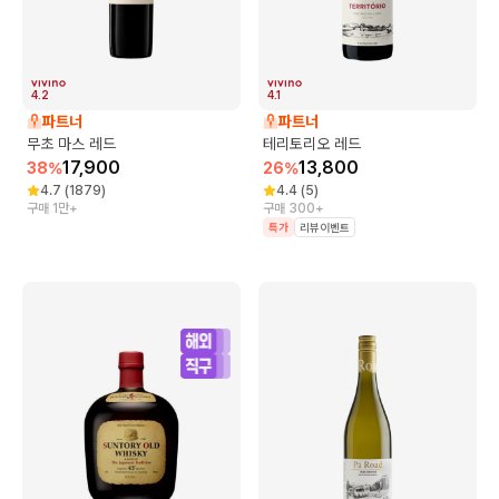
4.2
4.1
파트너
파트너
무초 마스 레드
테리토리오 레드
17,900
13,800
38
%
26
%
4.7
(
1879
)
4.4
(
5
)
구매 1만+
구매 300+
특가
리뷰이벤트