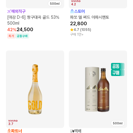
500ml
4.2
해외직구
스토어
[마감 D-6] 쌍구대곡 골드 53%
파쏘 델 써드 아파시멘토
500ml
22,800
24,500
42
%
4.7
(
1055
)
구매 1만+
특가
공동구매
500ml
3.7
파트너
택배