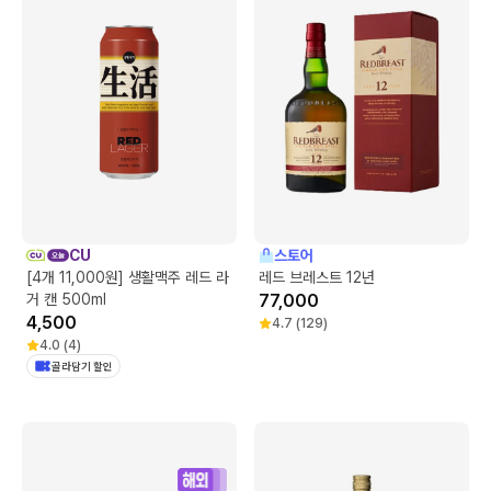
CU
스토어
[4개 11,000원] 생활맥주 레드 라
레드 브레스트 12년
거 캔 500ml
77,000
4,500
4.7
(
129
)
4.0
(
4
)
골라담기 할인