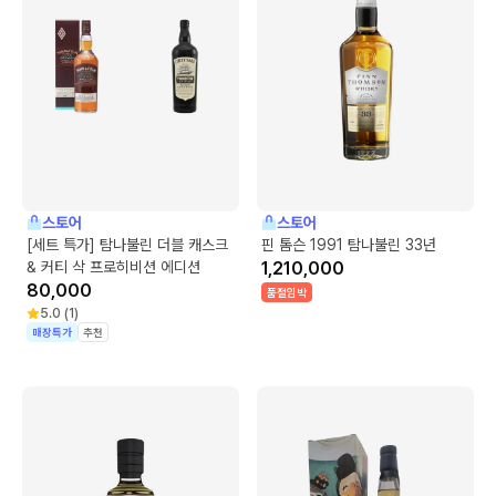
스토어
스토어
[세트 특가] 탐나불린 더블 캐스크
핀 톰슨 1991 탐나불린 33년
& 커티 삭 프로히비션 에디션
1,210,000
80,000
품절임박
5.0
(
1
)
매장특가
추천