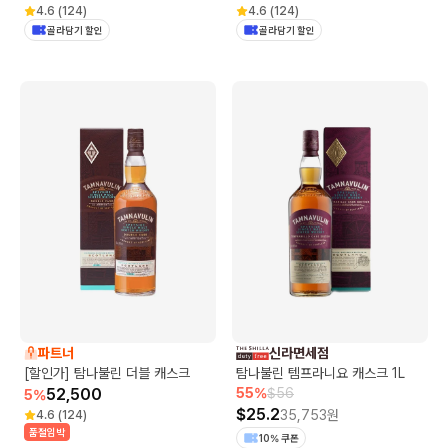
4.6
(
124
)
4.6
(
124
)
골라담기 할인
골라담기 할인
파트너
신라면세점
[할인가] 탐나불린 더블 캐스크
탐나불린 템프라니요 캐스크 1L
52,500
55
%
$
56
5
%
$
25.2
35,753
원
4.6
(
124
)
품절임박
10% 쿠폰