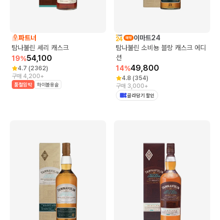
파트너
이마트24
탐나불린 셰리 캐스크
탐나불린 소비뇽 블랑 캐스크 에디
54,100
션
19
%
49,800
14
%
4.7
(
2362
)
구매 4,200+
4.8
(
354
)
품절임박
하이볼용술
구매 3,000+
골라담기 할인