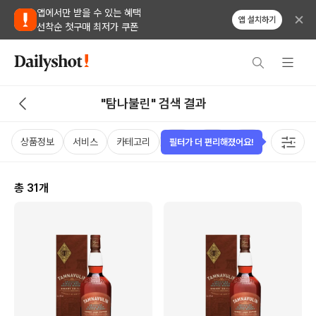
앱에서만 받을 수 있는 혜택
앱 설치하기
선착순 첫구매 최저가 쿠폰
"탐나불린" 검색 결과
상품정보
서비스
카테고리
가격
국가
용량
태그
필터가 더 편리해졌어요!
총
31
개