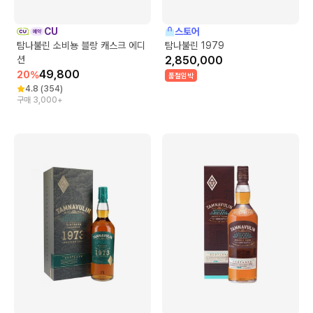
CU
스토어
탐나불린 소비뇽 블랑 캐스크 에디
탐나불린 1979
션
2,850,000
49,800
20
%
품절임박
4.8
(
354
)
구매 3,000+