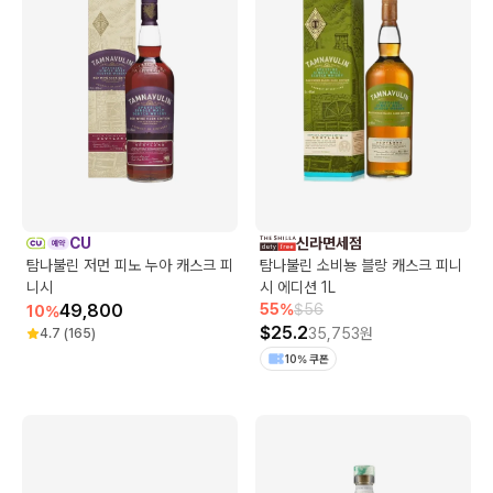
CU
신라면세점
탐나불린 저먼 피노 누아 캐스크 피
탐나불린 소비뇽 블랑 캐스크 피니
니시
시 에디션 1L
49,800
55
%
$
56
10
%
$
25.2
35,753
원
4.7
(
165
)
10% 쿠폰