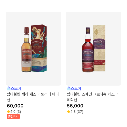
스토어
스토어
탐나불린 셰리 캐스크 토끼띠 에디
탐나불린 스페인 그르나슈 캐스크
션
에디션
60,000
56,000
4.0
(
3
)
4.8
(
37
)
품절임박