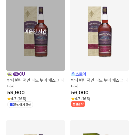
미운영 시간
CU
스토어
탐나불린 저먼 피노 누아 캐스크 피
탐나불린 저먼 피노 누아 캐스크 피
니시
니시
59,900
56,000
4.7
(
165
)
4.7
(
165
)
품절임박
골라담기 할인