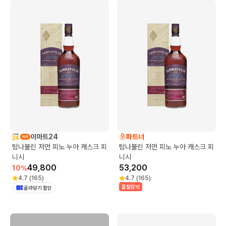
이마트24
파트너
탐나불린 저먼 피노 누아 캐스크 피
탐나불린 저먼 피노 누아 캐스크 피
니시
니시
49,800
53,200
10
%
4.7
(
165
)
4.7
(
165
)
품절임박
골라담기 할인