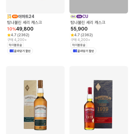
이마트24
CU
탐나불린 셰리 캐스크
탐나불린 셰리 캐스크
49,800
55,900
10
%
4.7
(
2362
)
4.7
(
2362
)
구매 4,200+
구매 4,200+
하이볼용술
하이볼용술
골라담기 할인
골라담기 할인