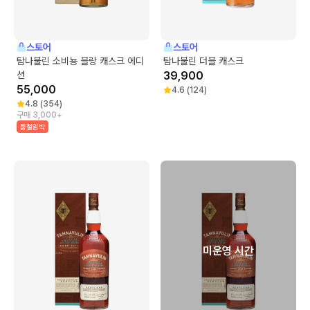
스토어
스토어
탐나불린 소비뇽 블랑 캐스크 에디
탐나불린 더블 캐스크
션
39,900
55,000
4.6
(
124
)
4.8
(
354
)
구매 3,000+
품절임박
미운영 시간