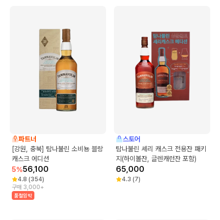
파트너
스토어
[강원, 충북] 탐나불린 소비뇽 블랑
탐나불린 셰리 캐스크 전용잔 패키
캐스크 에디션
지(하이볼잔, 글렌캐런잔 포함)
56,100
65,000
5
%
4.8
(
354
)
4.3
(
7
)
구매 3,000+
품절임박