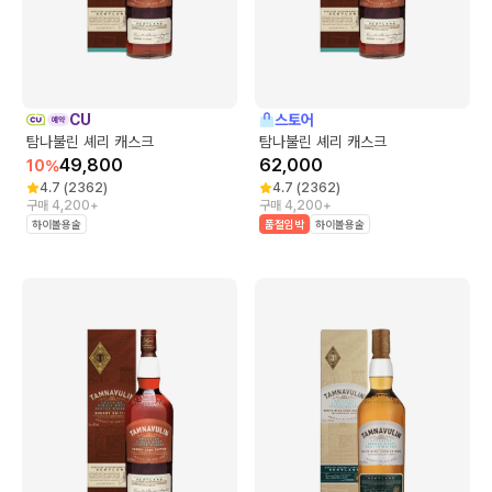
CU
스토어
탐나불린 셰리 캐스크
탐나불린 셰리 캐스크
49,800
62,000
10
%
4.7
(
2362
)
4.7
(
2362
)
구매 4,200+
구매 4,200+
하이볼용술
품절임박
하이볼용술