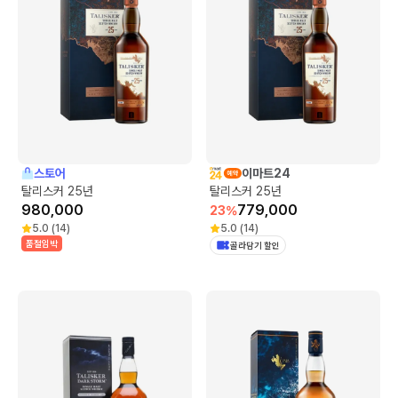
스토어
이마트24
탈리스커 25년
탈리스커 25년
980,000
779,000
23
%
5.0
(
14
)
5.0
(
14
)
품절임박
골라담기 할인