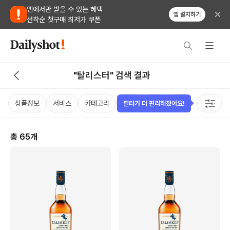
앱에서만 받을 수 있는 혜택
앱 설치하기
선착순 첫구매 최저가 쿠폰
"탈리스터" 검색 결과
상품정보
서비스
카테고리
가격
국가
용량
태그
필터가 더 편리해졌어요!
총
65
개