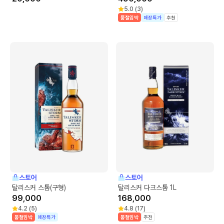
5.0
(
3
)
품절임박
매장특가
추천
스토어
스토어
탈리스커 스톰(구형)
탈리스커 다크스톰 1L
99,000
168,000
4.2
(
5
)
4.8
(
17
)
품절임박
매장특가
품절임박
추천