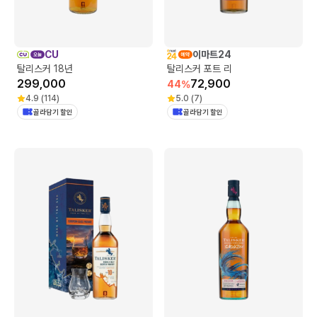
CU
이마트24
탈리스커 18년
탈리스커 포트 리
299,000
72,900
44
%
4.9
(
114
)
5.0
(
7
)
골라담기 할인
골라담기 할인