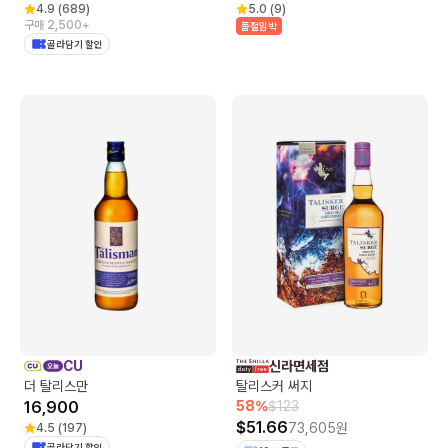
4.9
(
689
)
5.0
(
9
)
구매 2,500+
품절임박
골라담기 할인
CU
신라면세점
더 탈리스만
탈리스커 써지
16,900
58
%
$
123
$
51.66
73,605
원
4.5
(
197
)
골라담기 할인