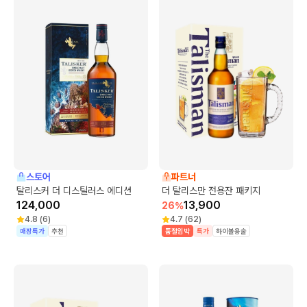
스토어
파트너
탈리스커 더 디스틸러스 에디션
더 탈리스만 전용잔 패키지
124,000
13,900
26
%
4.8
(
6
)
4.7
(
62
)
매장특가
추천
품절임박
특가
하이볼용술