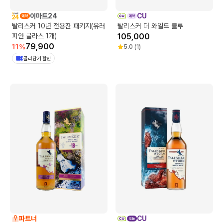
이마트24
CU
탈리스커 10년 전용잔 패키지(유러
탈리스커 더 와일드 블루
피안 글라스 1개)
105,000
79,900
11
%
5.0
(
1
)
골라담기 할인
파트너
CU