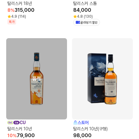
탈리스커 18년
탈리스커 스톰
315,000
84,000
8
%
4.9
(
114
)
4.8
(
130
)
특가
골라담기 할인
품절
CU
스토어
탈리스커 10년
탈리스커 10년(구형)
79,900
98,000
10
%