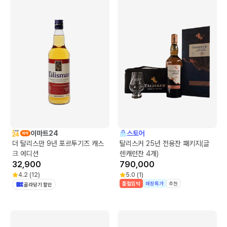
이마트24
스토어
더 탈리스만 9년 포르투기즈 캐스
탈리스커 25년 전용잔 패키지(글
크 에디션
렌캐런잔 4개)
32,900
790,000
4.2
(
12
)
5.0
(
1
)
품절임박
매장특가
추천
골라담기 할인