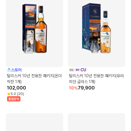
스토어
CU
탈리스커 10년 전용잔 패키지(온더
탈리스커 10년 전용잔 패키지(유러
락잔 1개)
피안 글라스 1개)
102,000
79,900
10
%
5.0
(
20
)
품절임박