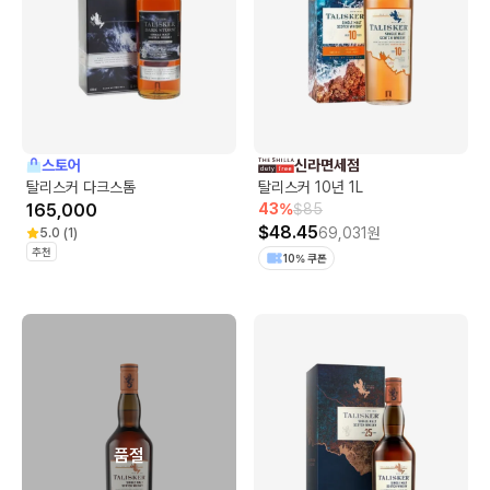
스토어
신라면세점
탈리스커 다크스톰
탈리스커 10년 1L
165,000
43
%
$
85
$
48.45
69,031
원
5.0
(
1
)
추천
10% 쿠폰
품절