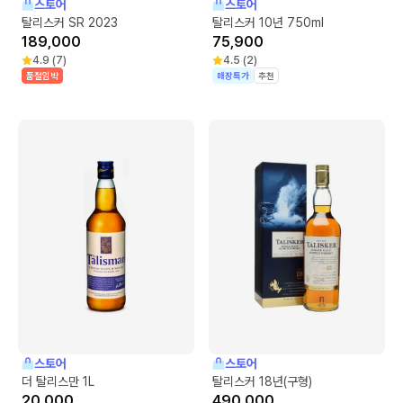
스토어
스토어
탈리스커 SR 2023
탈리스커 10년 750ml
189,000
75,900
4.9
(
7
)
4.5
(
2
)
품절임박
매장특가
추천
스토어
스토어
더 탈리스만 1L
탈리스커 18년(구형)
20,000
490,000