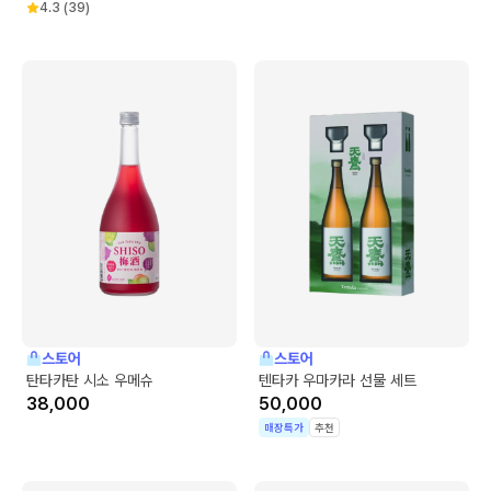
4.3
(
39
)
스토어
스토어
탄타카탄 시소 우메슈
텐타카 우마카라 선물 세트
38,000
50,000
매장특가
추천