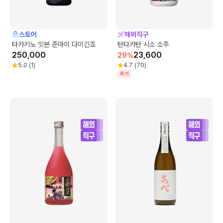
스토어
해외직구
타카키노 잇본 준마이 다이긴죠
탄타카탄 시소 소주
250,000
23,600
29
%
5.0
(
1
)
4.7
(
70
)
특가