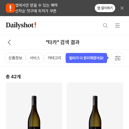
앱에서만 받을 수 있는 혜택
앱 설치하기
선착순 첫구매 최저가 쿠폰
"타카" 검색 결과
상품정보
서비스
카테고리
가격
비비노점수
국가
용
필터가 더 편리해졌어요!
총
42
개