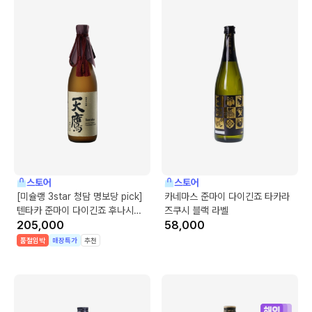
스토어
스토어
[미슐랭 3star 청담 명보당 pick]
카네마스 준마이 다이긴죠 타카라
텐타카 준마이 다이긴죠 후나시보
즈쿠시 블랙 라벨
리 겐슈
205,000
58,000
품절임박
매장특가
추천