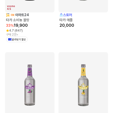
4.5
이마트24
스토어
타카 소비뇽 블랑
타카 애플
19,900
20,000
33
%
4.7
(
647
)
구매 2만+
골라담기 할인