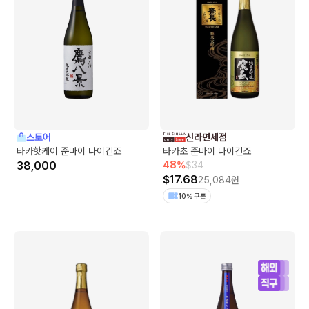
스토어
신라면세점
타카핫케이 준마이 다이긴죠
타카초 준마이 다이긴죠
38,000
48
%
$
34
$
17.68
25,084
원
10% 쿠폰