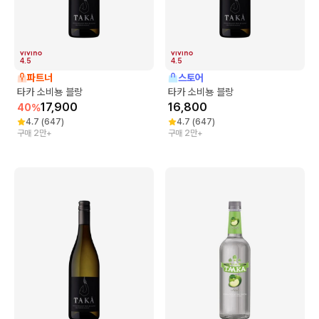
4.5
4.5
파트너
스토어
타카 소비뇽 블랑
타카 소비뇽 블랑
17,900
16,800
40
%
4.7
(
647
)
4.7
(
647
)
구매 2만+
구매 2만+