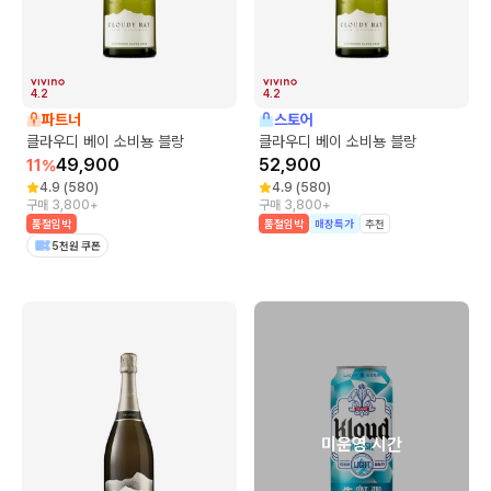
4.2
4.2
파트너
스토어
클라우디 베이 소비뇽 블랑
클라우디 베이 소비뇽 블랑
49,900
52,900
11
%
4.9
(
580
)
4.9
(
580
)
구매 3,800+
구매 3,800+
품절임박
품절임박
매장특가
추천
5천원 쿠폰
미운영 시간