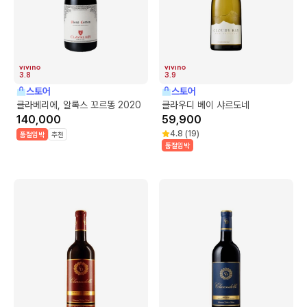
3.8
3.9
스토어
스토어
클라베리에, 알록스 꼬르똥 2020
클라우디 베이 샤르도네
140,000
59,900
4.8
(
19
)
품절임박
추천
품절임박