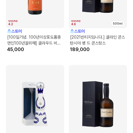
500ml
4.2
4.6
스토어
스토어
[100일기념. 100년이상포도품종
[2021빈티지입니다.] 클라인 콘스
연인100년을위해] 클라우드 비알
탄시아 뱅 드 콘스탕스
라데 100 까리냥
45,000
189,000