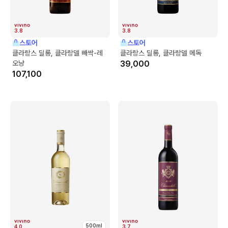
3.8
3.8
스토어
스토어
클라랑스 딜롱, 클라랑델 빼싹-레
클라랑스 딜롱, 클라랑델 메독
오냥
39,000
107,100
500ml
4.0
3.7