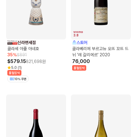
3.8
신라면세점
스토어
클라세 아줄 아네호
클라베리에 부르고뉴 오뜨 꼬뜨 드
35
%
$
891
뉘 '레 갈리에르' 2020
$
579.15
76,000
821,698
원
5.0
(
1
)
품절임박
품절임박
10% 쿠폰