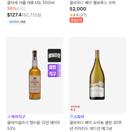
클라세 아줄 레포사도 500ml
클라우디 베이 펠로루스 브뤼
30
%
$
182
52,000
$
127.4
180,755
원
4.6
(
37
)
품절임박
10% 쿠폰
4.2
해외직구
스토어
클라이넬리시 핸드필 12년 배치9
클라우디 베이 소비뇽 블랑 40주
53%
년 리미티드 에디션 매그넘