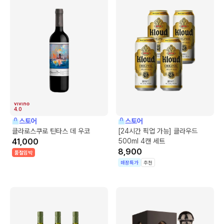
4.0
스토어
스토어
클라로스쿠로 틴타스 데 우코
[24시간 픽업 가능] 클라우드
41,000
500ml 4캔 세트
8,900
품절임박
매장특가
추천