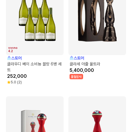
4.2
스토어
스토어
클라우디 베이 소비뇽 블랑 6병 세
클라세 아줄 울트라
트
5,400,000
252,000
품절임박
5.0
(
2
)