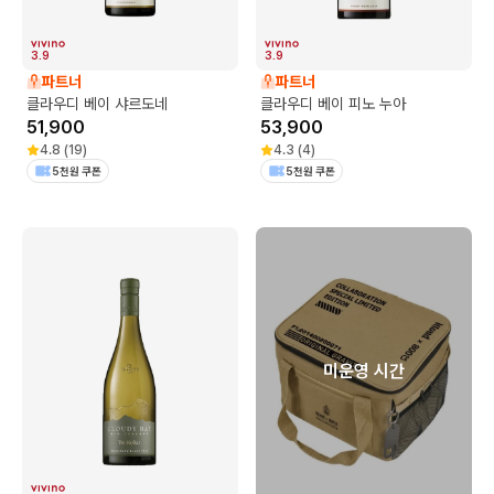
3.9
3.9
파트너
파트너
클라우디 베이 샤르도네
클라우디 베이 피노 누아
51,900
53,900
4.8
(
19
)
4.3
(
4
)
5천원 쿠폰
5천원 쿠폰
미운영 시간