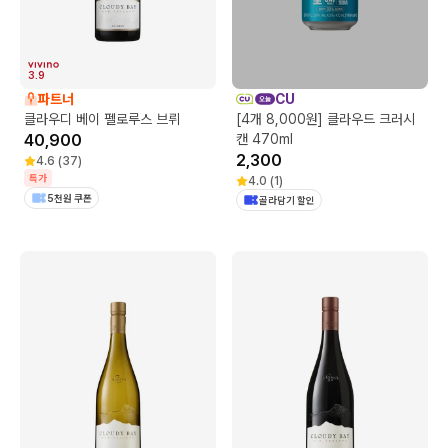
3.9
파트너
CU
클라우디 베이 펠로루스 브뤼
[4개 8,000원] 클라우드 크러시
40,900
캔 470ml
2,300
4.6
(
37
)
특가
4.0
(
1
)
5천원 쿠폰
골라담기 할인