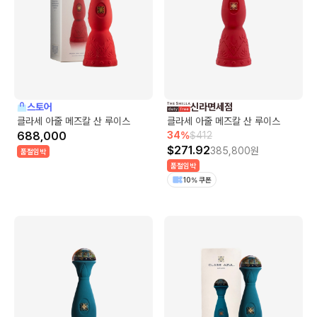
스토어
신라면세점
클라세 아줄 메즈칼 산 루이스
클라세 아줄 메즈칼 산 루이스
688,000
34
%
$
412
$
271.92
385,800
원
품절임박
품절임박
10% 쿠폰