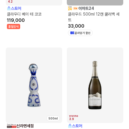
4.2
스토어
이마트24
클라우디 베이 테 코코
클라우드 500ml 12캔 쿨러백 세
119,000
트
33,000
품절임박
골라담기 할인
500ml
3.9
신라면세점
스토어