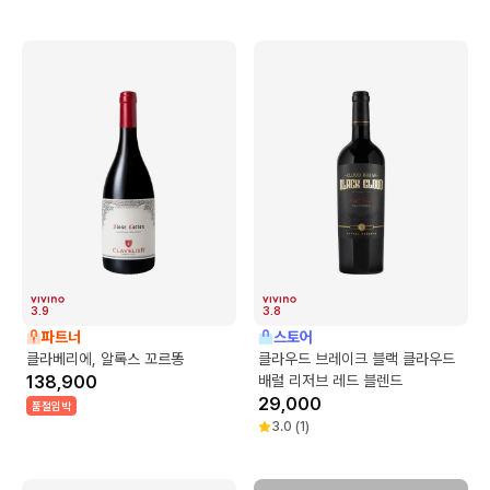
3.9
3.8
파트너
스토어
클라베리에, 알록스 꼬르똥
클라우드 브레이크 블랙 클라우드
138,900
배럴 리저브 레드 블렌드
29,000
품절임박
3.0
(
1
)