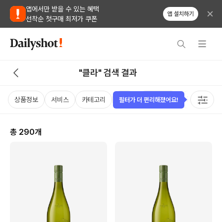
앱에서만 받을 수 있는 혜택
앱 설치하기
선착순 첫구매 최저가 쿠폰
"클라" 검색 결과
상품정보
서비스
카테고리
가격
비비노점수
국가
용
필터가 더 편리해졌어요!
총
290
개