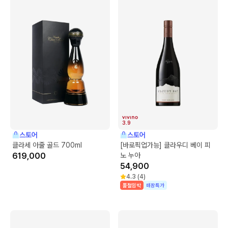
3.9
스토어
스토어
클라세 아줄 골드 700ml
[바로픽업가능] 클라우디 베이 피
619,000
노 누아
54,900
4.3
(
4
)
품절임박
매장특가