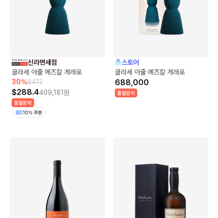
신라면세점
스토어
클라세 아줄 메즈칼 게레로
클라세 아줄 메즈칼 게레로
30
%
$
412
688,000
$
288.4
409,181
원
품절임박
품절임박
10% 쿠폰