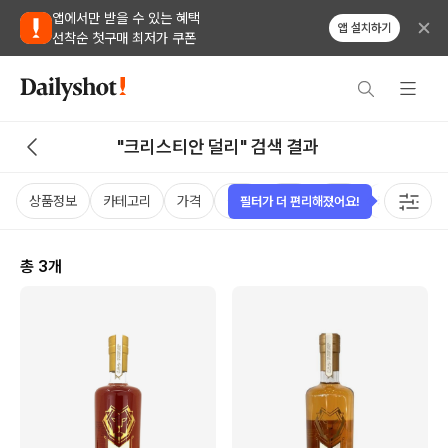
앱에서만 받을 수 있는 혜택
앱 설치하기
선착순 첫구매 최저가 쿠폰
"크리스티안 덜리" 검색 결과
상품정보
카테고리
가격
국가
용량
태그
케이스
필터가 더 편리해졌어요!
총
3
개