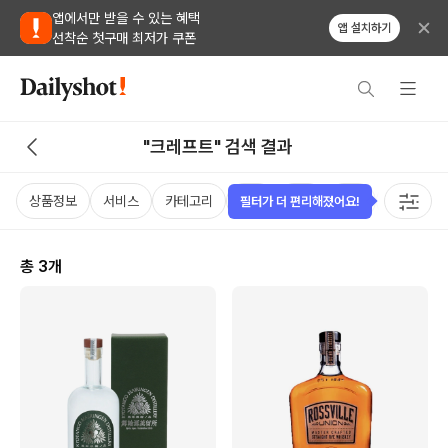
앱에서만 받을 수 있는 혜택
앱 설치하기
선착순 첫구매 최저가 쿠폰
"크레프트" 검색 결과
상품정보
서비스
카테고리
가격
국가
용량
태그
필터가 더 편리해졌어요!
총
3
개