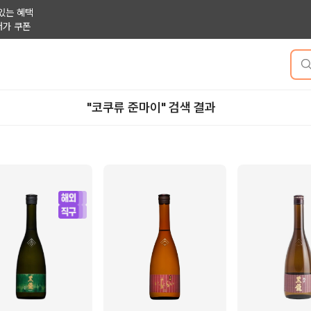
있는 혜택
저가 쿠폰
"코쿠류 준마이" 검색 결과