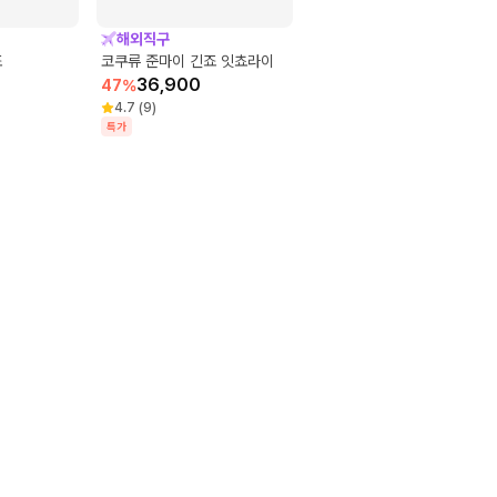
해외직구
죠
코쿠류 준마이 긴죠 잇쵸라이
36,900
47
%
4.7
(
9
)
특가