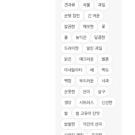
견과류
곡물
과일
균형 잡힌
긴 여운
깔끔한
깨끗한
꽃
꿀
농익은
달콤한
드라이한
말린 과일
맑은
매끄러운
멜론
미네랄리티
배
백도
백합
부드러운
사과
산뜻한
산미
살구
생강
시트러스
신선한
쌀
쌀 고유의 단맛
쌉쌀한
약간의 산미