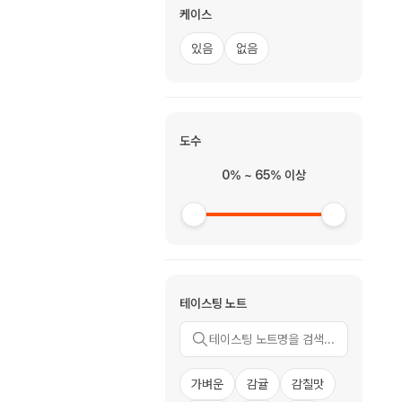
케이스
있음
없음
도수
0% ~ 65% 이상
테이스팅 노트
가벼운
감귤
감칠맛