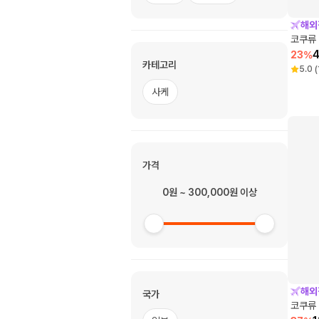
해외
코쿠류
23
%
카테고리
5.0
(
사케
가격
0원 ~ 300,000원 이상
해외
국가
코쿠류 