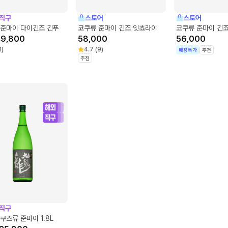
직구
스토어
스토어
 준마이 다이긴죠 긴푸
코쿠류 준마이 긴죠 잇쵸라이
코쿠류 준마이 긴
49,800
58,000
56,000
1
)
4.7
(
9
)
매장특가
추천
추천
직구
쿠즈류 준마이 1.8L