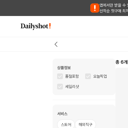
앱에서만 받을 수 
선착순 첫구매 최
총
6
개
상품정보
품절포함
오늘픽업
세일리샷
서비스
스토어
해외직구