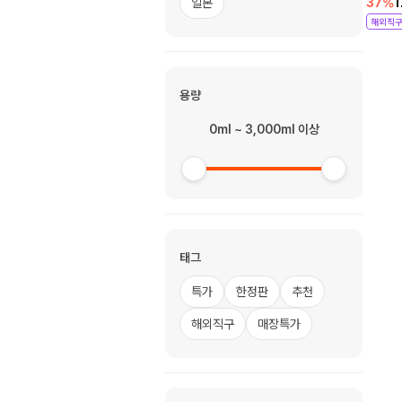
일본
37
%
해외직
용량
0ml ~ 3,000ml 이상
태그
특가
한정판
추천
해외직구
매장특가