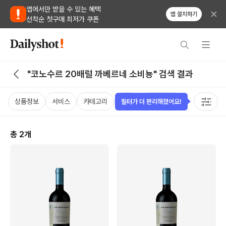
앱에서만 받을 수 있는 혜택
앱 설치하기
선착순 첫구매 최저가 쿠폰
"코노수르 20배럴 까베르네 소비뇽" 검색 결과
상품정보
서비스
카테고리
가격
비비노점수
국가
용
필터가 더 편리해졌어요!
총
2
개