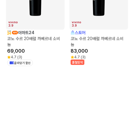
3.9
3.9
이마트24
스토어
코노 수르 20배럴 까베르네 소비
코노 수르 20배럴 까베르네 소비
뇽
뇽
69,000
83,000
4.7
(
3
)
4.7
(
3
)
품절임박
골라담기 할인