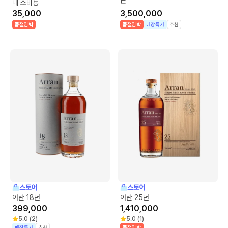
네 소비뇽
트
35,000
3,500,000
품절임박
품절임박
매장특가
추천
스토어
스토어
아란 18년
아란 25년
399,000
1,410,000
5.0
(
2
)
5.0
(
1
)
매장특가
추천
품절임박