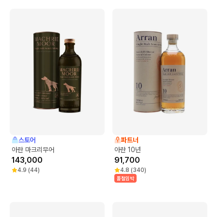
스토어
파트너
아란 마크리무어
아란 10년
143,000
91,700
4.9
(
44
)
4.8
(
340
)
품절임박