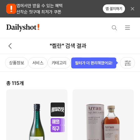
앱에서만 받을 수 있는 혜택
앱 설치하기
선착순 첫구매 최저가 쿠폰
"켈란" 검색 결과
상품정보
서비스
카테고리
가격
비비노점수
국가
용
필터가 더 편리해졌어요!
총
115
개