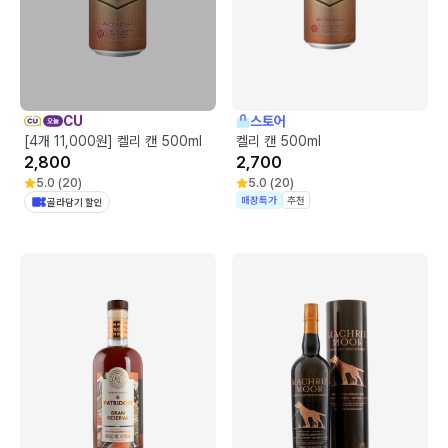
CU
스토어
[4개 11,000원] 켈리 캔 500ml
켈리 캔 500ml
2,800
2,700
5.0
(
20
)
5.0
(
20
)
매장특가
추천
골라담기 할인