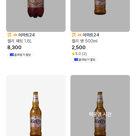
이마트24
이마트24
켈리 페트 1.6L
켈리 병 500ml
8,300
2,500
5.0
(
2
)
골라담기 할인
골라담기 할인
미운영 시간