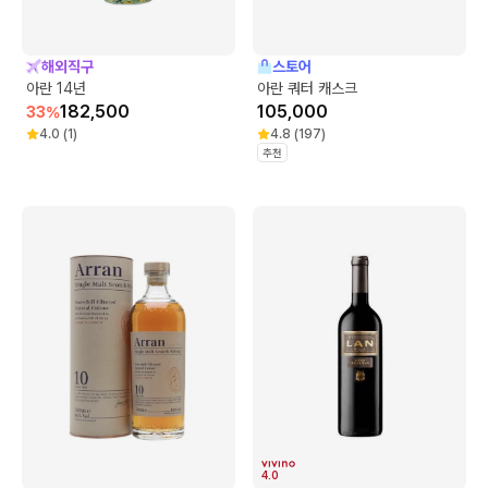
해외직구
스토어
아란 14년
아란 쿼터 캐스크
182,500
105,000
33
%
4.0
(
1
)
4.8
(
197
)
추천
4.0