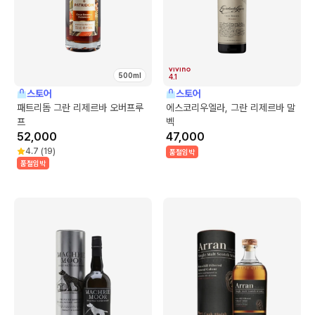
500ml
4.1
스토어
스토어
패트리돔 그란 리제르바 오버프루
에스코리우엘라, 그란 리제르바 말
프
벡
52,000
47,000
4.7
(
19
)
품절임박
품절임박