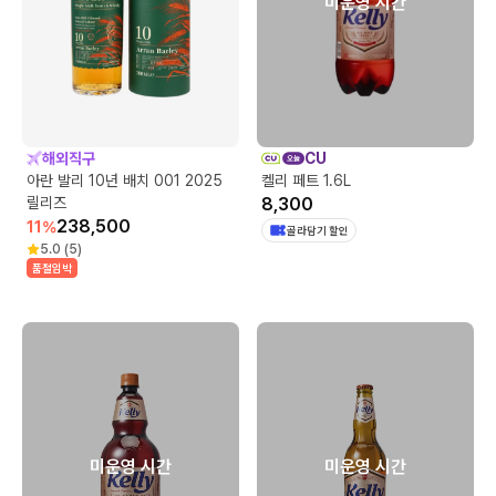
미운영 시간
해외직구
CU
아란 발리 10년 배치 001 2025
켈리 페트 1.6L
릴리즈
8,300
238,500
11
%
골라담기 할인
5.0
(
5
)
품절임박
미운영 시간
미운영 시간