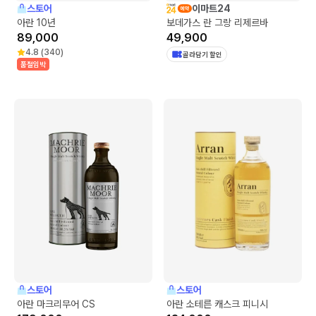
스토어
이마트24
아란 10년
보데가스 란 그랑 리제르바
89,000
49,900
4.8
(
340
)
골라담기 할인
품절임박
스토어
스토어
아란 마크리무어 CS
아란 소테른 캐스크 피니시