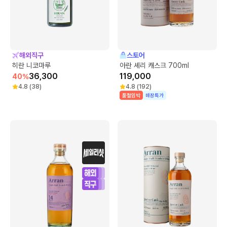
해외직구
스토어
히란 니코마루
아란 셰리 캐스크 700ml
36,300
119,000
40
%
4.8
(
38
)
4.8
(
192
)
품절임박
매장특가