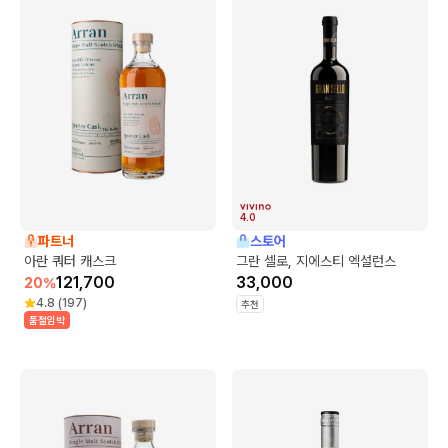
4.0
파트너
스토어
아란 쿼터 캐스크
그란 셀로, 지에스티 엑설런스
121,700
33,000
20
%
4.8
(
197
)
추천
품절임박