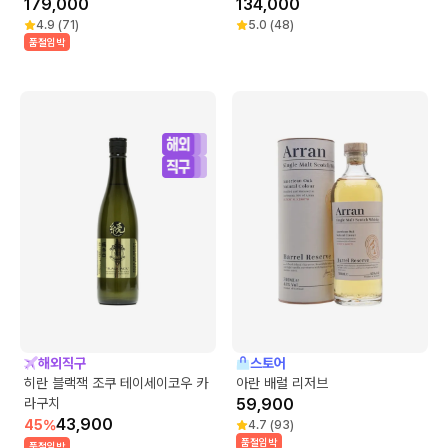
179,000
134,000
4.9
(
71
)
5.0
(
48
)
품절임박
해외직구
스토어
히란 블랙잭 조쿠 테이세이코우 카
아란 배럴 리저브
라구치
59,900
43,900
45
%
4.7
(
93
)
품절임박
품절임박