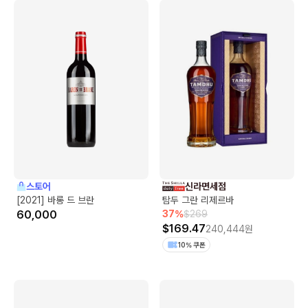
스토어
신라면세점
[2021] 바롱 드 브란
탐두 그란 리제르바
60,000
37
%
$
269
$
169.47
240,444
원
10% 쿠폰