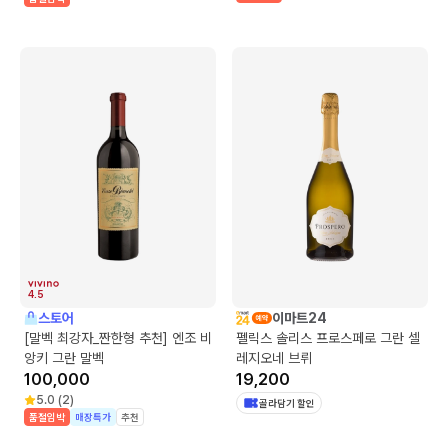
4.5
스토어
이마트24
[말벡 최강자_짠한형 추천] 엔조 비
펠릭스 솔리스 프로스페로 그란 셀
앙키 그란 말벡
레지오네 브뤼
100,000
19,200
5.0
(
2
)
골라담기 할인
품절임박
매장특가
추천