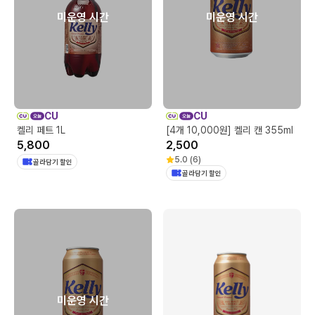
미운영 시간
미운영 시간
CU
CU
켈리 페트 1L
[4개 10,000원] 켈리 캔 355ml
5,800
2,500
5.0
(
6
)
골라담기 할인
골라담기 할인
미운영 시간