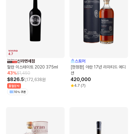
4.7
신라면세점
스토어
할란 이스테이트 2020 375ml
[한정판] 아란 17년 리미티드 에디
43
%
$
1,450
션
$
826.5
420,000
1,172,638
원
4.7
(
7
)
품절임박
10% 쿠폰