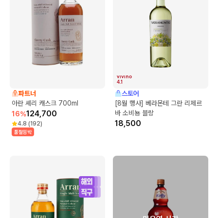
4.1
파트너
스토어
아란 셰리 캐스크 700ml
[8월 행사] 베라몬테 그란 리제르
124,700
바 소비뇽 블랑
16
%
18,500
4.8
(
192
)
품절임박