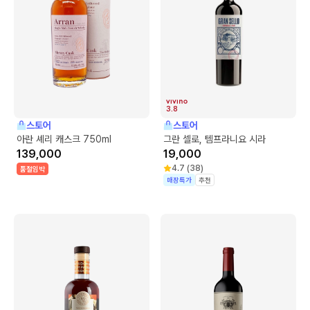
3.8
스토어
스토어
아란 셰리 캐스크 750ml
그란 셀로, 템프라니요 시라
139,000
19,000
4.7
(
38
)
품절임박
매장특가
추천