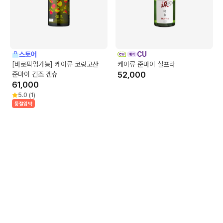
스토어
CU
[바로픽업가능] 케이류 코링고산
케이류 준마이 실프라
준마이 긴죠 겐슈
52,000
61,000
5.0
(
1
)
품절임박