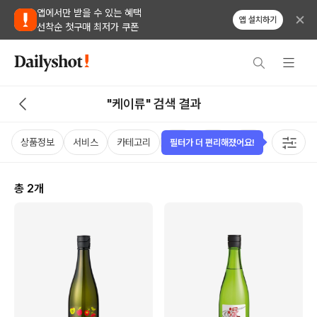
앱에서만 받을 수 있는 혜택
앱 설치하기
선착순 첫구매 최저가 쿠폰
"케이류" 검색 결과
상품정보
서비스
카테고리
가격
국가
용량
태그
필터가 더 편리해졌어요!
총
2
개