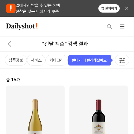
앱에서만 받을 수 있는 혜택
앱 설치하기
선착순 첫구매 최저가 쿠폰
"캔달 잭슨" 검색 결과
상품정보
서비스
카테고리
가격
비비노점수
국가
용
필터가 더 편리해졌어요!
총
15
개