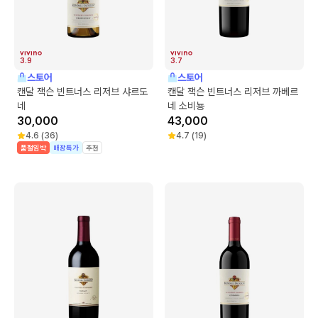
3.9
3.7
스토어
스토어
캔달 잭슨 빈트너스 리저브 샤르도
캔달 잭슨 빈트너스 리저브 까베르
네
네 소비뇽
30,000
43,000
4.6
(
36
)
4.7
(
19
)
품절임박
매장특가
추천