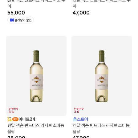
아
아
55,000
47,000
골라담기 할인
3.6
3.6
이마트24
스토어
캔달 잭슨 빈트너스 리저브 소비뇽
캔달 잭슨 빈트너스 리저브 소비뇽
블랑
블랑