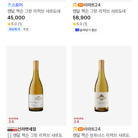
스토어
이마트24
캔달 잭슨 그랑 리저브 샤르도네
캔달 잭슨 그랑 리저브 샤르도네
45,000
58,900
5.0
(
1
)
5.0
(
1
)
매장특가
추천
골라담기 할인
3.8
3.9
신라면세점
이마트24
[.] 캔달 잭슨 그랑 리저브 샤르도
캔달 잭슨 빈트너스 리저브 샤르도