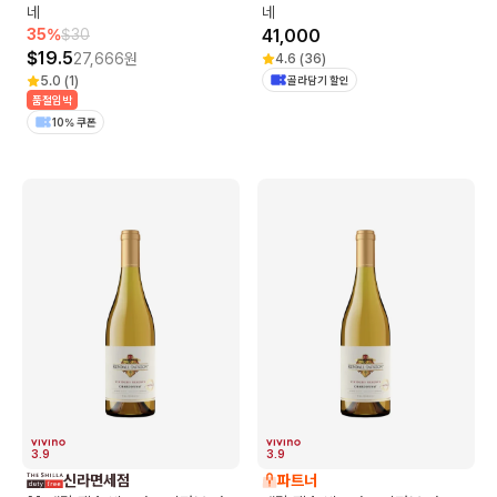
네
네
35
%
$
30
41,000
$
19.5
27,666
원
4.6
(
36
)
5.0
(
1
)
골라담기 할인
품절임박
10% 쿠폰
3.9
3.9
신라면세점
파트너