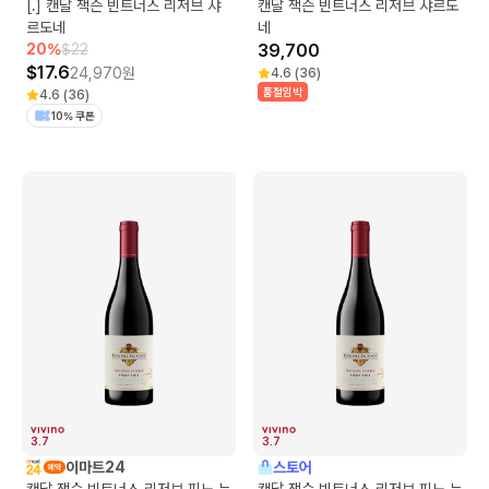
[.] 캔달 잭슨 빈트너스 리저브 샤
캔달 잭슨 빈트너스 리저브 샤르도
르도네
네
20
%
$
22
39,700
$
17.6
24,970
원
4.6
(
36
)
품절임박
4.6
(
36
)
10% 쿠폰
3.7
3.7
이마트24
스토어
캔달 잭슨 빈트너스 리저브 피노 누
캔달 잭슨 빈트너스 리저브 피노 누