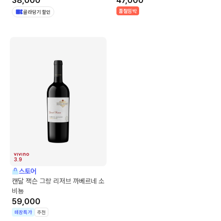
38,000
47,000
품절임박
골라담기 할인
3.9
스토어
캔달 잭슨 그랑 리저브 까베르네 소
비뇽
59,000
매장특가
추천