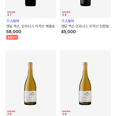
3.7
3.8
스토어
스토어
캔달 잭슨, 빈트너스 리저브 메를로
캔달 잭슨 빈트너스 리저브 진판델
58,000
45,000
품절임박
3.8
3.8