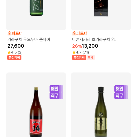
파트너
파트너
카라구치 우오누마 준마이
니혼사카리 초카라구치 2L
27,600
13,200
26
%
4.5
(
2
)
4.7
(
71
)
품절임박
품절임박
특가