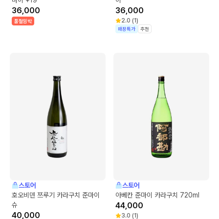
36,000
36,000
2.0
(
1
)
품절임박
매장특가
추천
스토어
스토어
호오비덴 쯔루기 카라구치 준마이
아베칸 준마이 카라구치 720ml
슈
44,000
40,000
3.0
(
1
)