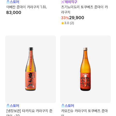
스토어
해외직구
아베칸 준마이 카라구치 1.8L
츠기노미도리 토쿠베츠 준마이 카
83,000
라구치
29,900
33
%
3.0
(
2
)
스토어
스토어
[냉장보관] 타카치요 카라구치 준
카모킨슈 카라구치 토쿠베츠 준마
마이 +19
이