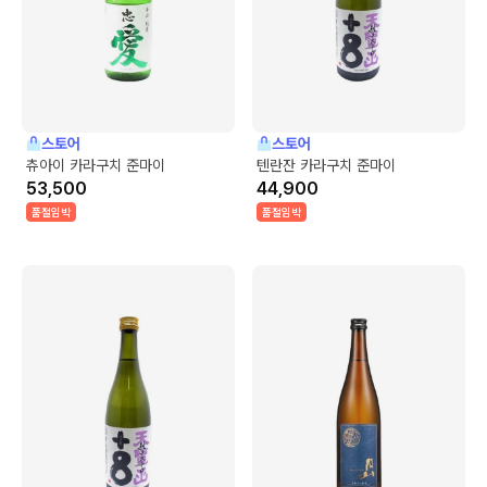
스토어
스토어
츄아이 카라구치 준마이
텐란잔 카라구치 준마이
53,500
44,900
품절임박
품절임박