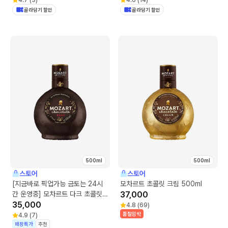
골라담기 할인
골라담기 할인
500ml
500ml
스토어
스토어
[지금바로 픽업가능 금토는 24시
모차르트 초콜릿 크림 500ml
간 운영중] 모차르트 다크 초콜릿
37,000
500ml
35,000
4.8
(
69
)
품절임박
4.9
(
7
)
매장특가
추천