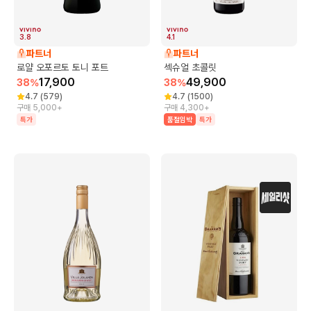
3.8
4.1
파트너
파트너
로얄 오포르토 토니 포트
섹슈얼 초콜릿
17,900
49,900
38
%
38
%
4.7
(
579
)
4.7
(
1500
)
구매 5,000+
구매 4,300+
특가
품절임박
특가