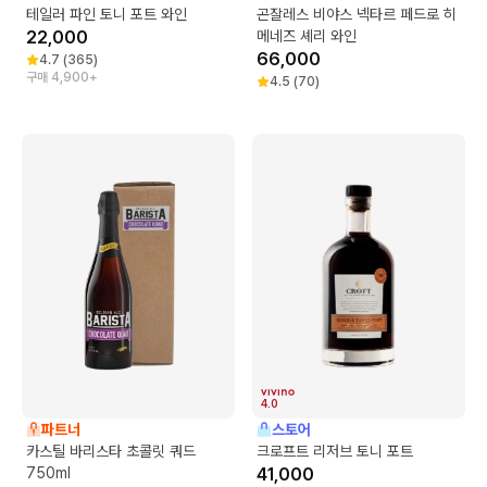
테일러 파인 토니 포트 와인
곤잘레스 비야스 넥타르 페드로 히
22,000
메네즈 셰리 와인
66,000
4.7
(
365
)
구매 4,900+
4.5
(
70
)
4.0
파트너
스토어
카스틸 바리스타 초콜릿 쿼드
크로프트 리저브 토니 포트
750ml
41,000