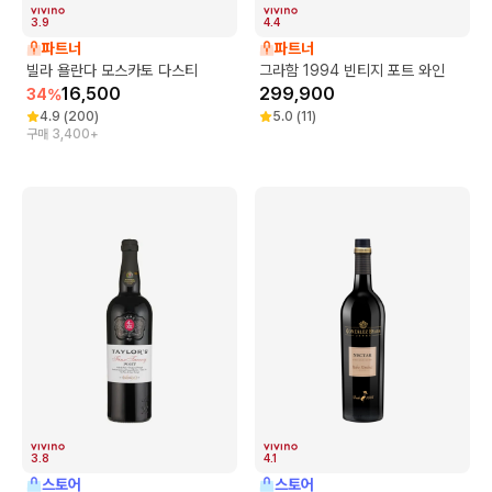
3.9
4.4
파트너
파트너
빌라 욜란다 모스카토 다스티
그라함 1994 빈티지 포트 와인
16,500
299,900
34
%
4.9
(
200
)
5.0
(
11
)
구매 3,400+
3.8
4.1
스토어
스토어