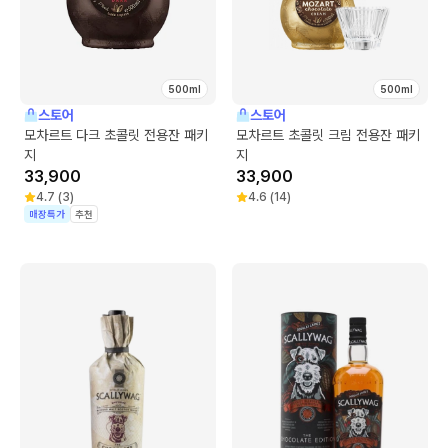
500ml
500ml
스토어
스토어
모차르트 다크 초콜릿 전용잔 패키
모차르트 초콜릿 크림 전용잔 패키
지
지
33,900
33,900
4.7
(
3
)
4.6
(
14
)
매장특가
추천