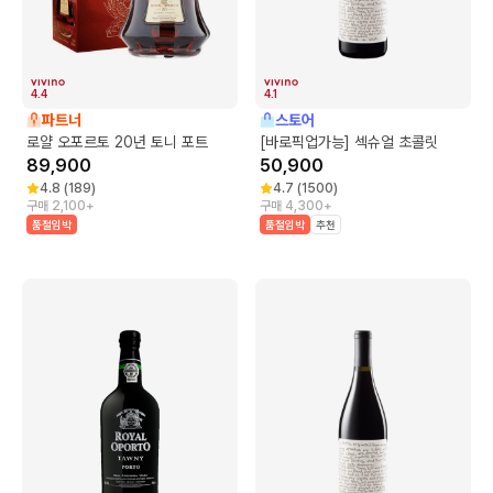
4.4
4.1
파트너
스토어
로얄 오포르토 20년 토니 포트
[바로픽업가능] 섹슈얼 초콜릿
89,900
50,900
4.8
(
189
)
4.7
(
1500
)
구매 2,100+
구매 4,300+
품절임박
품절임박
추천