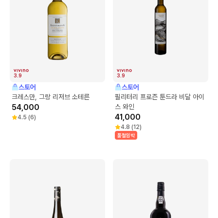
3.9
3.9
스토어
스토어
크레스만, 그랑 리저브 소테른
필리터리 프로즌 툰드라 비달 아이
54,000
스 와인
41,000
4.5
(
6
)
4.8
(
12
)
품절임박