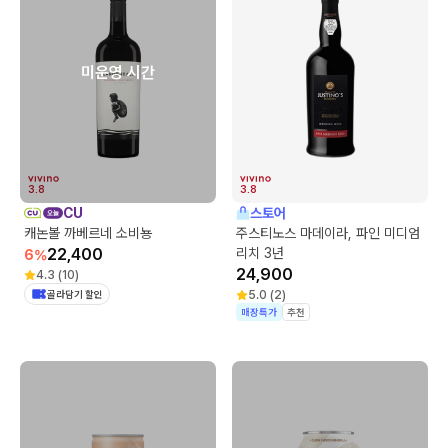
미운영 시간
3.8
3.8
CU
스토어
캐논볼 까베르네 소비뇽
주스티노스 마데이라, 파인 미디엄
22,400
리치 3년
6
%
24,900
4.3
(
10
)
골라담기 할인
5.0
(
2
)
매장특가
추천