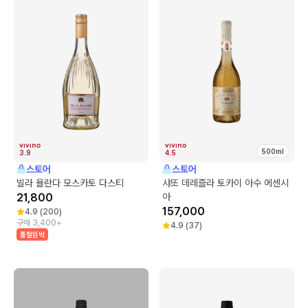
500ml
3.9
4.5
스토어
스토어
빌라 욜란다 모스카토 다스티
샤또 데레즐라 토카이 아수 에센시
21,800
아
157,000
4.9
(
200
)
구매 3,400+
4.9
(
37
)
품절임박