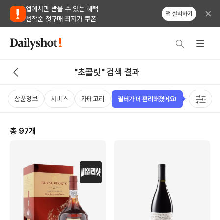
앱에서만 받을 수 있는 혜택
앱 설치하기
선착순 첫구매 최저가 쿠폰
"초콜릿" 검색 결과
상품정보
서비스
카테고리
가격
비비노점수
국가
용
필터가 더 편리해졌어요!
총
97
개