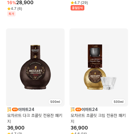
28,900
16
%
4.7
(
29
)
품절임박
4.7
(
6
)
특가
500ml
500ml
이마트24
이마트24
모차르트 다크 초콜릿 전용잔 패키
모차르트 초콜릿 크림 전용잔 패키
지
지
36,900
36,900
4.7
(
3
)
4.6
(
14
)