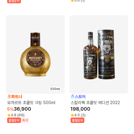
5.0
(
1
)
품절임박
500ml
파트너
스토어
모차르트 초콜릿 크림 500ml
스칼리웩 초콜릿 에디션 2022
36,900
198,000
5
%
4.8
(
69
)
4.5
(
2
)
품절임박
특가
품절임박