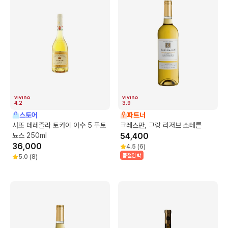
4.2
3.9
스토어
파트너
샤또 데레즐라 토카이 아수 5 푸토
크레스만, 그랑 리저브 소테른
뇨스 250ml
54,400
36,000
4.5
(
6
)
품절임박
5.0
(
8
)