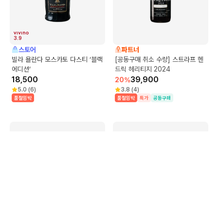
3.9
스토어
파트너
빌라 욜란다 모스카토 다스티 ‘블랙
[공동구매 취소 수량] 스트라프 헨
에디션’
드릭 헤리티지 2024
18,500
39,900
20
%
5.0
(
6
)
3.8
(
4
)
품절임박
품절임박
특가
공동구매