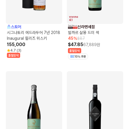
4.1
스토어
신라면세점
시그나토리 에드라두어 7년 2018
빌까르 살몽 드미 섹
Inaugural 릴리즈 위스키
45
%
$
87
155,000
$
47.85
67,889
원
4.7
(
3
)
품절임박
품절임박
10% 쿠폰