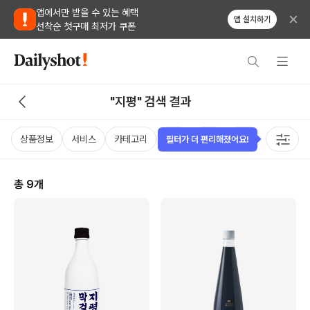
앱에서만 받을 수 있는 혜택
앱 설치하기
선착순 첫구매 최저가 쿠폰
"지평" 검색 결과
상품정보
서비스
카테고리
가격
국가
용량
태그
필터가 더 편리해졌어요!
총
9
개