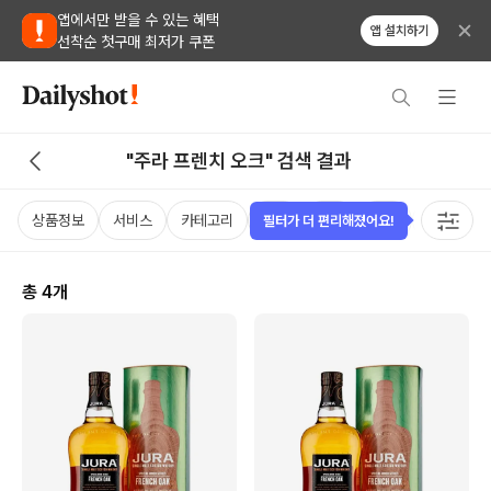
앱에서만 받을 수 있는 혜택
앱 설치하기
선착순 첫구매 최저가 쿠폰
"주라 프렌치 오크" 검색 결과
상품정보
서비스
카테고리
가격
국가
용량
태그
필터가 더 편리해졌어요!
총
4
개