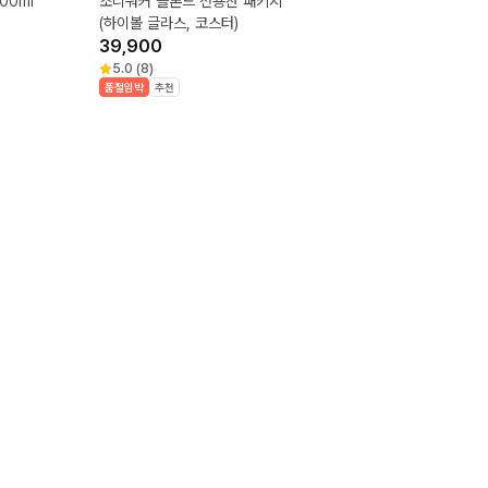
00ml
조니워커 블론드 전용잔 패키지
(하이볼 글라스, 코스터)
39,900
5.0
(
8
)
품절임박
추천