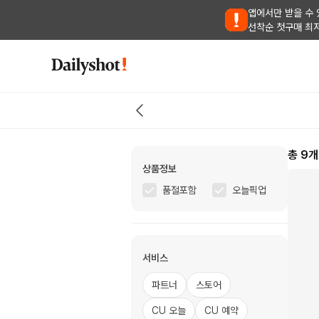
앱에서만 받을 수 
선착순 첫구매 최
총
9
개
상품정보
품절포함
오늘픽업
서비스
파트너
스토어
CU 오늘
CU 예약