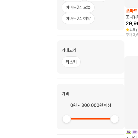
이마트24 오늘
파트
조니워
이마트24 예약
29,9
4.8
(
구매 3,
카테고리
위스키
가격
0원 ~ 300,000원 이상