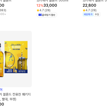
커 블론드
조니워커 블론드 500ml
조니워커 블론드 5
00
33,000
22,800
12
%
383
)
4.7
(
28
)
4.7
(
28
)
600+
매장특가
추천
골라담기 할인
어
커 블론드 전용잔 패키지
, 빨대, 뚜껑)
00