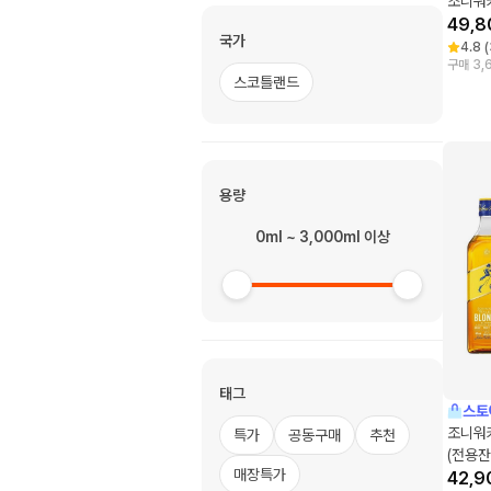
조니워
49,8
국가
4.8
(
구매 3,
스코틀랜드
용량
0ml ~ 3,000ml 이상
태그
스토
조니워
특가
공동구매
추천
(전용잔
매장특가
42,9