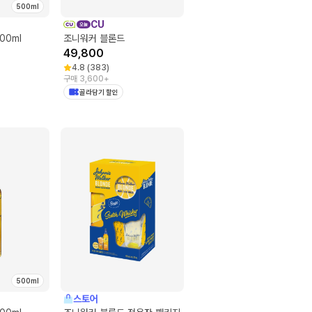
500ml
CU
00ml
조니워커 블론드
49,800
4.8
(
383
)
구매 3,600+
골라담기 할인
500ml
스토어