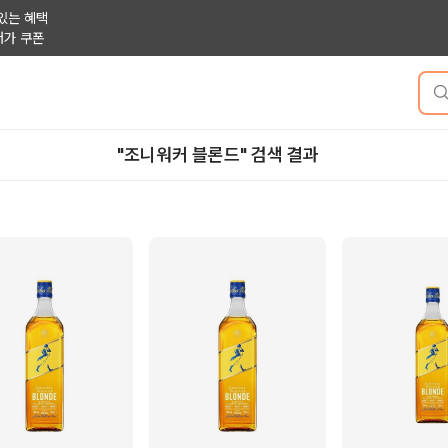
있는 혜택
저가 쿠폰
"조니워커 블론드" 검색 결과