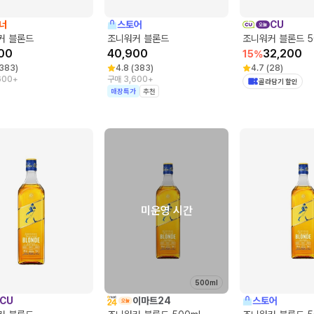
너
스토어
CU
커 블론드
조니워커 블론드
조니워커 블론드 5
00
40,900
32,200
15
%
383
)
4.8
(
383
)
4.7
(
28
)
600+
구매 3,600+
골라담기 할인
매장특가
추천
미운영 시간
500ml
CU
이마트24
스토어