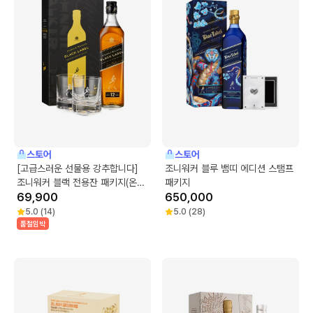
스토어
스토어
[고급스러운 선물용 강추합니다]
조니워커 블루 뱀띠 에디션 스탬프
조니워커 블랙 전용잔 패키지(온더
패키지
락잔 2개)
69,900
650,000
5.0
(
14
)
5.0
(
28
)
품절임박