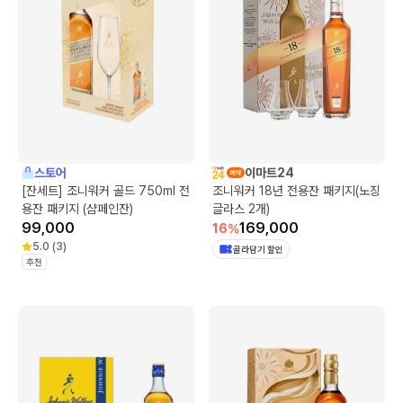
스토어
이마트24
[잔세트] 조니워커 골드 750ml 전
조니워커 18년 전용잔 패키지(노징
용잔 패키지 (샴페인잔)
글라스 2개)
99,000
169,000
16
%
5.0
(
3
)
골라담기 할인
추천