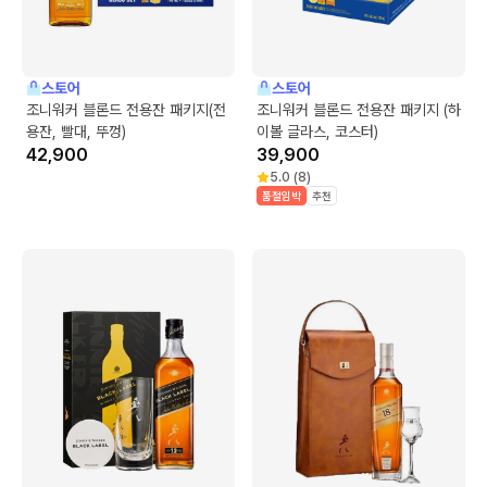
스토어
스토어
조니워커 블론드 전용잔 패키지(전
조니워커 블론드 전용잔 패키지 (하
용잔, 빨대, 뚜껑)
이볼 글라스, 코스터)
42,900
39,900
5.0
(
8
)
품절임박
추천