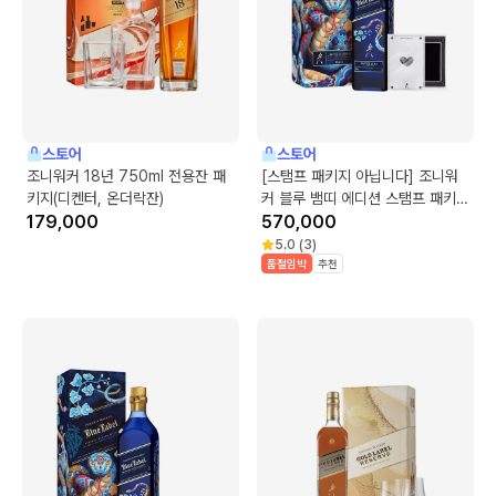
스토어
스토어
조니워커 18년 750ml 전용잔 패
[스탬프 패키지 아닙니다] 조니워
키지(디켄터, 온더락잔)
커 블루 뱀띠 에디션 스탬프 패키지
179,000
750ml
570,000
5.0
(
3
)
품절임박
추천