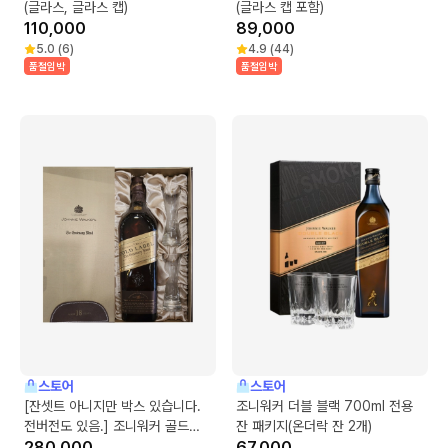
(글라스, 글라스 캡)
(글라스 캡 포함)
110,000
89,000
5.0
(
6
)
4.9
(
44
)
품절임박
품절임박
스토어
스토어
[잔셋트 아니지만 박스 있습니다.
조니워커 더블 블랙 700ml 전용
전버전도 있음.] 조니워커 골드
잔 패키지(온더락 잔 2개)
100주년 기념 블렌드 18년 전용잔
280,000
67,000