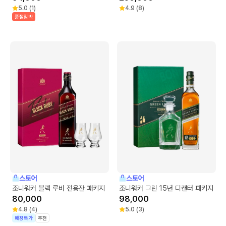
5.0
(
1
)
4.9
(
8
)
품절임박
스토어
스토어
조니워커 블랙 루비 전용잔 패키지
조니워커 그린 15년 디캔터 패키지
80,000
98,000
4.8
(
4
)
5.0
(
3
)
매장특가
추천