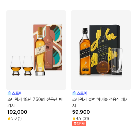
스토어
스토어
조니워커 18년 750ml 전용잔 패
조니워커 블랙 하이볼 전용잔 패키
키지
지
192,000
59,900
5.0
(
1
)
4.9
(
31
)
품절임박