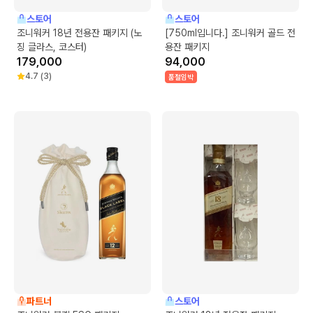
스토어
스토어
조니워커 18년 전용잔 패키지 (노
[750ml입니다.] 조니워커 골드 전
징 글라스, 코스터)
용잔 패키지
179,000
94,000
4.7
(
3
)
품절임박
파트너
스토어