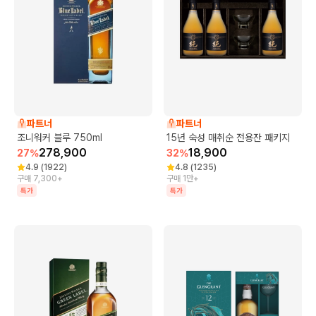
파트너
파트너
조니워커 블루 750ml
15년 숙성 매취순 전용잔 패키지
278,900
18,900
27
%
32
%
4.9
(
1922
)
4.8
(
1235
)
구매 7,300+
구매 1만+
특가
특가