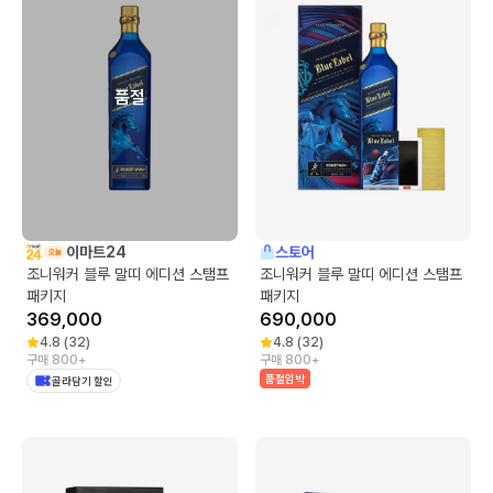
품절
이마트24
스토어
조니워커 블루 말띠 에디션 스탬프
조니워커 블루 말띠 에디션 스탬프
패키지
패키지
369,000
690,000
4.8
(
32
)
4.8
(
32
)
구매 800+
구매 800+
품절임박
골라담기 할인