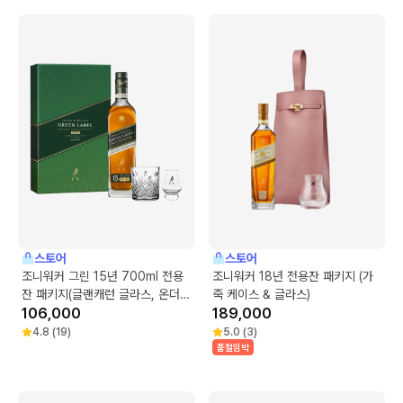
스토어
스토어
조니워커 그린 15년 700ml 전용
조니워커 18년 전용잔 패키지 (가
잔 패키지(글랜캐런 글라스, 온더락
죽 케이스 & 글라스)
잔)
106,000
189,000
4.8
(
19
)
5.0
(
3
)
품절임박