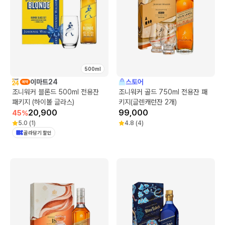
500ml
이마트24
스토어
조니워커 블론드 500ml 전용잔
조니워커 골드 750ml 전용잔 패
패키지 (하이볼 글라스)
키지(글렌캐런잔 2개)
20,900
99,000
45
%
5.0
(
1
)
4.8
(
4
)
골라담기 할인