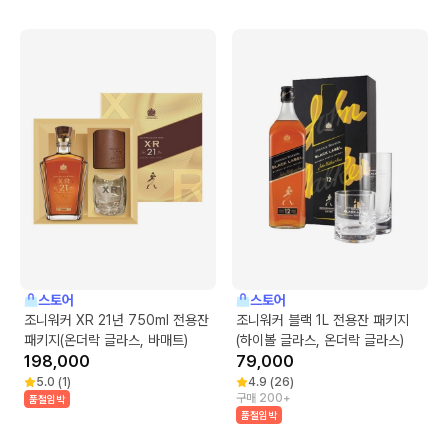
스토어
스토어
조니워커 XR 21년 750ml 전용잔
조니워커 블랙 1L 전용잔 패키지
패키지(온더락 글라스, 바매트)
(하이볼 글라스, 온더락 글라스)
198,000
79,000
5.0
(
1
)
4.9
(
26
)
구매 200+
품절임박
품절임박