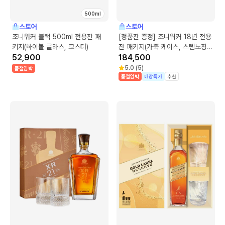
500ml
스토어
스토어
조니워커 블랙 500ml 전용잔 패
[정품잔 증정] 조니워커 18년 전용
키지(하이볼 글라스, 코스터)
잔 패키지(가죽 케이스, 스템노징
52,900
글라스)
184,500
5.0
(
5
)
품절임박
품절임박
매장특가
추천