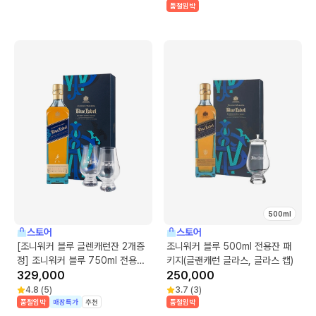
품절임박
500ml
스토어
스토어
[조니워커 블루 글렌캐런잔 2개증
조니워커 블루 500ml 전용잔 패
정] 조니워커 블루 750ml 전용잔
키지(글랜캐런 글라스, 글라스 캡)
패키지(글렌캐런 2개, 블루 노트)
329,000
250,000
4.8
(
5
)
3.7
(
3
)
품절임박
매장특가
추천
품절임박