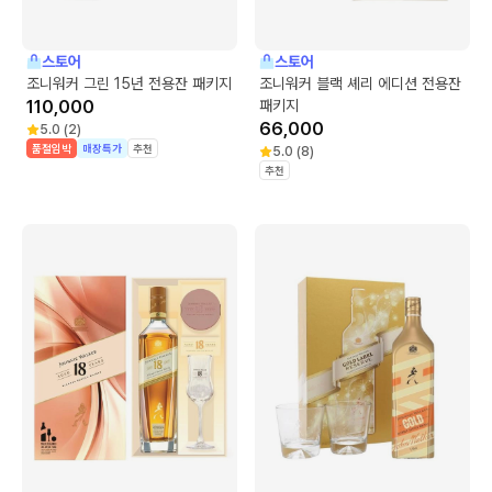
스토어
스토어
조니워커 그린 15년 전용잔 패키지
조니워커 블랙 셰리 에디션 전용잔
110,000
패키지
66,000
5.0
(
2
)
품절임박
매장특가
추천
5.0
(
8
)
추천