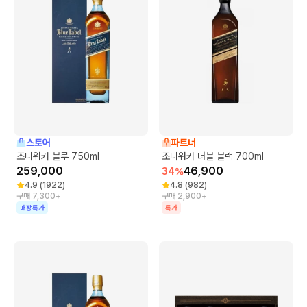
스토어
파트너
조니워커 블루 750ml
조니워커 더블 블랙 700ml
259,000
46,900
34
%
4.9
(
1922
)
4.8
(
982
)
구매 7,300+
구매 2,900+
매장특가
특가