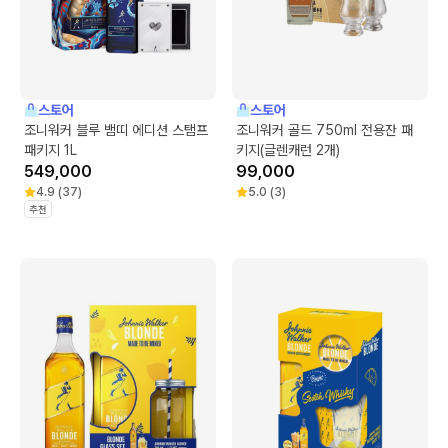
스토어
스토어
조니워커 블루 뱀띠 에디션 스탬프
조니워커 골드 750ml 전용잔 패
패키지 1L
키지(글렌캐런 2개)
549,000
99,000
4.9
(
37
)
5.0
(
3
)
추천