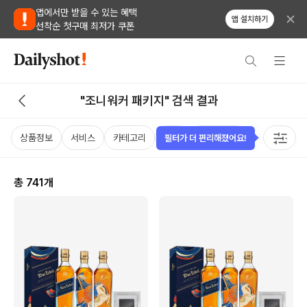
앱에서만 받을 수 있는 혜택
앱 설치하기
선착순 첫구매 최저가 쿠폰
"조니워커 패키지" 검색 결과
상품정보
서비스
카테고리
가격
비비노점수
국가
용
필터가 더 편리해졌어요!
총
741
개