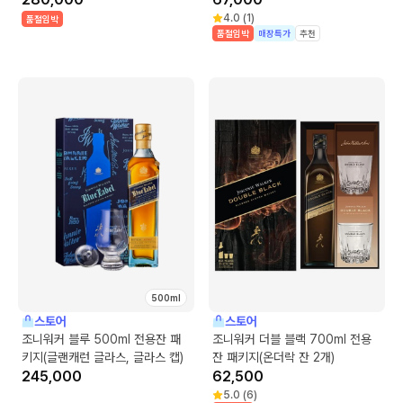
패키지
4.0
(
1
)
품절임박
품절임박
매장특가
추천
500ml
스토어
스토어
조니워커 블루 500ml 전용잔 패
조니워커 더블 블랙 700ml 전용
키지(글랜캐런 글라스, 글라스 캡)
잔 패키지(온더락 잔 2개)
245,000
62,500
5.0
(
6
)