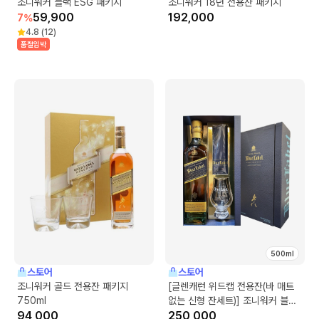
조니워커 블랙 ESG 패키지
조니워커 18년 전용잔 패키지
59,900
192,000
7
%
4.8
(
12
)
품절임박
500ml
스토어
스토어
조니워커 골드 전용잔 패키지
[글렌캐런 위드캡 전용잔(바 매트
750ml
없는 신형 잔세트)] 조니워커 블루
94,000
500ml 전용잔 패키지
250,000