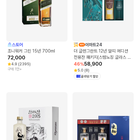
스토어
이마트24
조니워커 그린 15년 700ml
더 글렌그란트 12년 말띠 에디션
72,000
전용잔 패키지(스템노징 글라스 2
개)
58,900
46
%
4.9
(
2395
)
구매 1만+
5.0
(
8
)
골라담기 할인