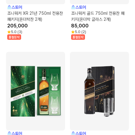
스토어
스토어
조니워커 XR 21년 750ml 전용잔
조니워커 골드 750ml 전용잔 패
패키지(온더락잔 2개)
키지(온더락 글라스 2개)
205,000
85,000
5.0
(
3
)
5.0
(
2
)
품절임박
품절임박
스토어
스토어