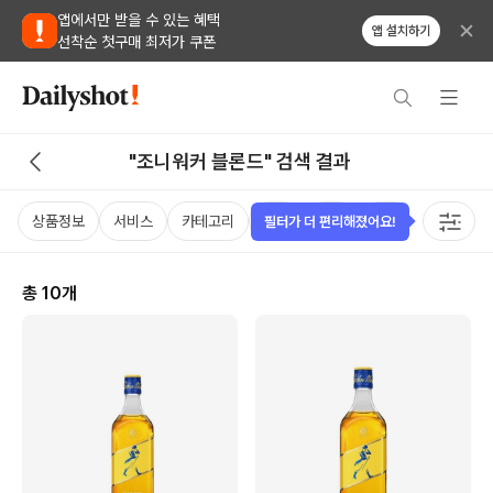
앱에서만 받을 수 있는 혜택
앱 설치하기
선착순 첫구매 최저가 쿠폰
"조니워커 블론드" 검색 결과
상품정보
서비스
카테고리
가격
국가
용량
태그
필터가 더 편리해졌어요!
총
10
개