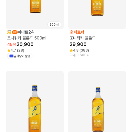
500ml
이마트24
파트너
조니워커 블론드 500ml
조니워커 블론드
20,900
29,900
45
%
4.7
(
28
)
4.8
(
383
)
구매 3,600+
골라담기 할인