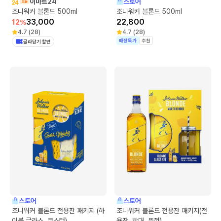
이마트24
스토어
조니워커 블론드 500ml
조니워커 블론드 500ml
33,000
22,800
12
%
4.7
(
28
)
4.7
(
28
)
매장특가
추천
골라담기 할인
스토어
스토어
조니워커 블론드 전용잔 패키지 (하
조니워커 블론드 전용잔 패키지(전
이볼 글라스, 코스터)
용잔, 빨대, 뚜껑)