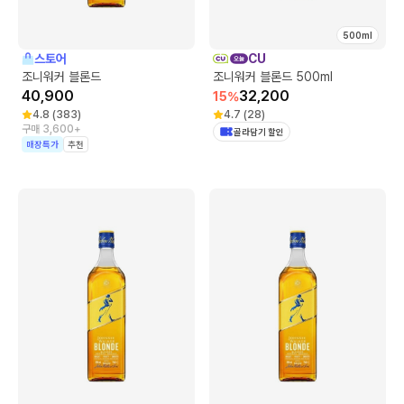
500ml
스토어
CU
조니워커 블론드
조니워커 블론드 500ml
40,900
32,200
15
%
4.8
(
383
)
4.7
(
28
)
구매 3,600+
골라담기 할인
매장특가
추천