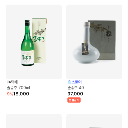
택배
스토어
솔송주 700ml
솔송주 40
18,000
37,000
9
%
품절임박