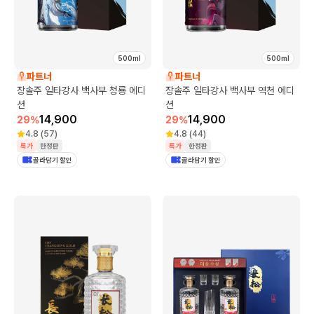
500ml
500ml
파트너
파트너
장솔주 일타강사 백사부 청룡 에디
장솔주 일타강사 백사부 역천 에디
션
션
14,900
14,900
29
%
29
%
4.8
(
57
)
4.8
(
44
)
특가
한정판
특가
한정판
골라담기 할인
골라담기 할인