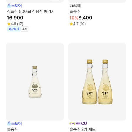
스토어
택배
장솔주 500ml 전용잔 패키지
솔송주
16,900
8,400
10
%
4.8
(
17
)
4.7
(
10
)
매장특가
추천
스토어
CU
솔송주
솔송주 2병 세트