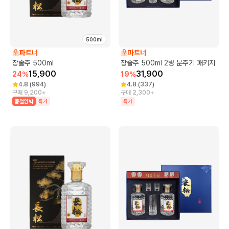
500ml
파트너
파트너
장솔주 500ml
장솔주 500ml 2병 분주기 패키지
15,900
31,900
24
%
19
%
4.8
(
994
)
4.8
(
337
)
구매 9,200+
구매 2,300+
품절임박
특가
특가