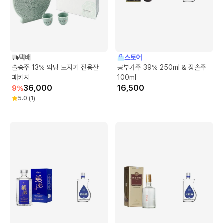
택배
스토어
솔송주 13% 와당 도자기 전용잔
공부가주 39% 250ml & 장솔주
패키지
100ml
36,000
16,500
9
%
5.0
(
1
)