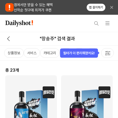
앱에서만 받을 수 있는 혜택
앱 설치하기
선착순 첫구매 최저가 쿠폰
"장송주" 검색 결과
상품정보
서비스
카테고리
가격
국가
용량
태그
필터가 더 편리해졌어요!
총
23
개