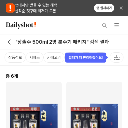
앱에서만 받을 수 있는 혜택
앱 설치하기
선착순 첫구매 최저가 쿠폰
"장솔주 500ml 2병 분주기 패키지" 검색 결과
상품정보
서비스
카테고리
가격
국가
용량
태그
필터가 더 편리해졌어요!
총
6
개