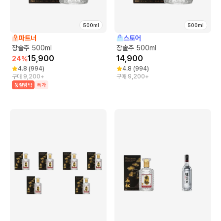
500ml
500ml
파트너
스토어
장솔주 500ml
장솔주 500ml
15,900
14,900
24
%
4.8
(
994
)
4.8
(
994
)
구매 9,200+
구매 9,200+
품절임박
특가