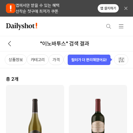
앱에서만 받을 수 있는 혜택
앱 설치하기
선착순 첫구매 최저가 쿠폰
"이노바투스" 검색 결과
상품정보
카테고리
가격
비비노점수
국가
용량
태그
필터가 더 편리해졌어요!
총
2
개