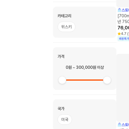
스토
카테고리
[700
년 75
위스키
76,0
4.7
(
매장특
가격
0원 ~ 300,000원 이상
국가
미국
스토