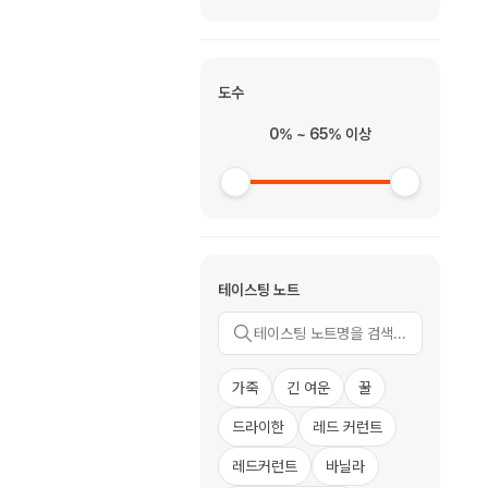
도수
0% ~ 65% 이상
테이스팅 노트
가죽
긴 여운
꿀
드라이한
레드 커런트
레드커런트
바닐라