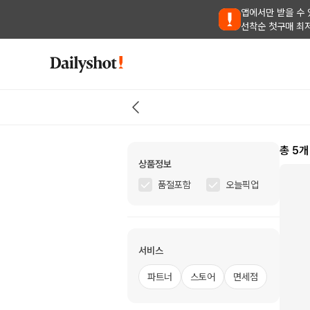
앱에서만 받을 수 
선착순 첫구매 최
총
5
개
상품정보
품절포함
오늘픽업
서비스
파트너
스토어
면세점