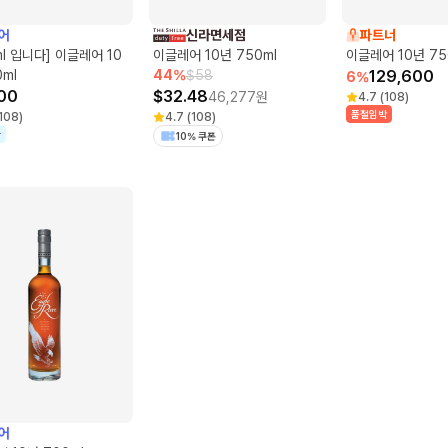
어
신라면세점
파트너
ml 입니다] 이글레어 10
이글레어 10년 750ml
이글레어 10년 75
0ml
44
%
$
58
129,600
6
%
00
$
32.48
46,277
원
4.7
(
108
)
품절임박
108
)
4.7
(
108
)
가
10% 쿠폰
어