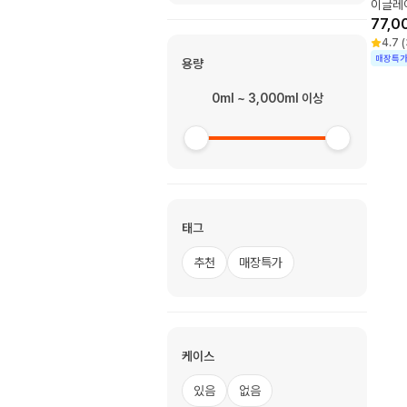
이글레어
77,0
4.7
(
매장특
용량
0ml ~ 3,000ml 이상
태그
추천
매장특가
케이스
있음
없음