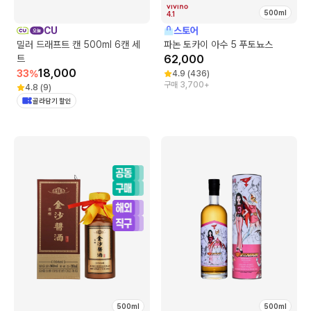
500ml
4.1
CU
스토어
밀러 드래프트 캔 500ml 6캔 세
파논 토카이 아수 5 푸토뇨스
트
62,000
18,000
33
%
4.9
(
436
)
구매 3,700+
4.8
(
9
)
골라담기 할인
500ml
500ml