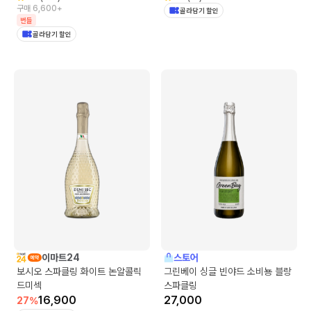
구매 6,600+
골라담기 할인
번들
골라담기 할인
이마트24
스토어
보시오 스파클링 화이트 논알콜릭
그린베이 싱글 빈야드 소비뇽 블랑
드미섹
스파클링
16,900
27,000
27
%