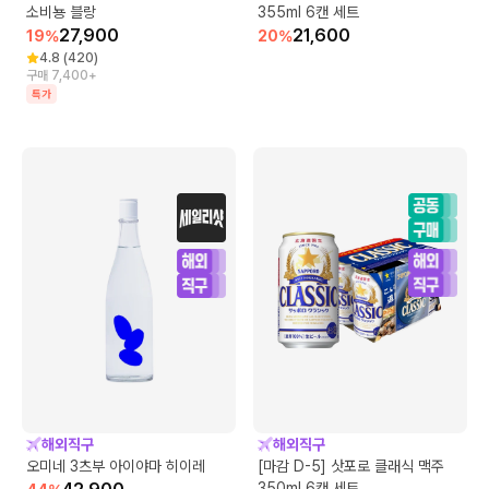
소비뇽 블랑
355ml 6캔 세트
27,900
21,600
19
%
20
%
4.8
(
420
)
구매 7,400+
특가
해외직구
해외직구
오미네 3츠부 아이야마 히이레
[마감 D-5] 삿포로 클래식 맥주
350ml 6캔 세트