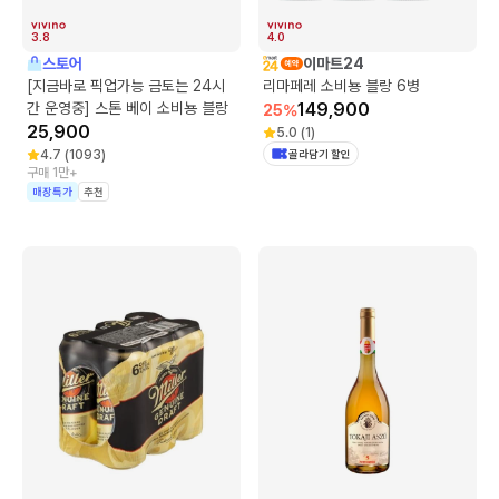
3.8
4.0
스토어
이마트24
[지금바로 픽업가능 금토는 24시
리마페레 소비뇽 블랑 6병
간 운영중] 스톤 베이 소비뇽 블랑
149,900
25
%
25,900
5.0
(
1
)
4.7
(
1093
)
골라담기 할인
구매 1만+
매장특가
추천