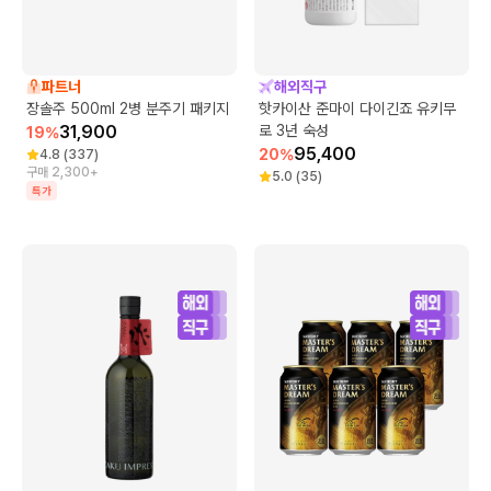
파트너
해외직구
장솔주 500ml 2병 분주기 패키지
핫카이산 준마이 다이긴죠 유키무
31,900
로 3년 숙성
19
%
95,400
20
%
4.8
(
337
)
구매 2,300+
5.0
(
35
)
특가