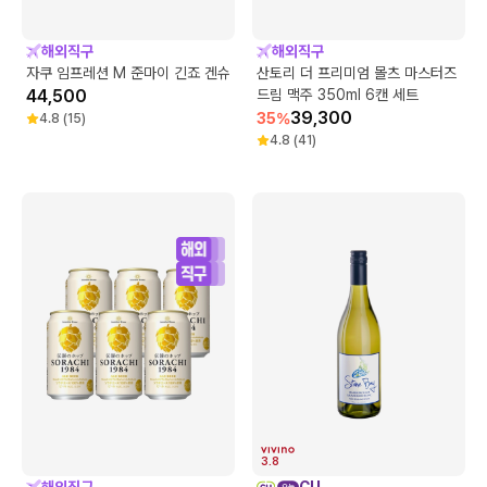
해외직구
해외직구
자쿠 임프레션 M 준마이 긴죠 겐슈
산토리 더 프리미엄 몰츠 마스터즈
44,500
드림 맥주 350ml 6캔 세트
39,300
35
%
4.8
(
15
)
4.8
(
41
)
3.8
해외직구
CU