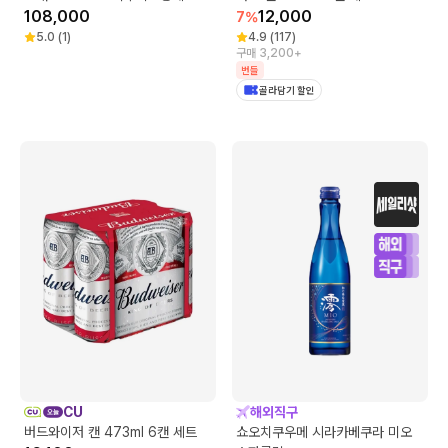
108,000
12,000
7
%
5.0
(
1
)
4.9
(
117
)
구매 3,200+
번들
골라담기 할인
CU
해외직구
버드와이저 캔 473ml 6캔 세트
쇼오치쿠우메 시라카베쿠라 미오