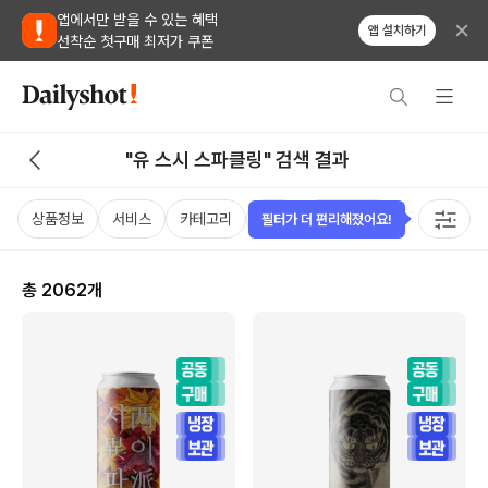
앱에서만 받을 수 있는 혜택
앱 설치하기
선착순 첫구매 최저가 쿠폰
"유 스시 스파클링" 검색 결과
상품정보
서비스
카테고리
가격
비비노점수
국가
용
필터가 더 편리해졌어요!
총
2062
개