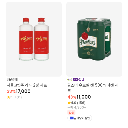
택배
CU
서울고량주 레드 2병 세트
필스너 우르켈 캔 500ml 4캔 세
17,000
트
33
%
11,000
43
%
5.0
(
11
)
4.9
(
156
)
구매 4,300+
번들
골라담기 할인