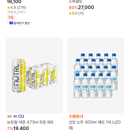
16,100
스파클링
27,000
40
%
4.9
(
276
)
구매 6,200+
5.0
(
11
)
번들
골라담기 할인
CU
파트너
뉴트럴 레몬 473ml 8캔 세트
선양 소주 400ml 페트 1박스(20
19,400
개)
7
%