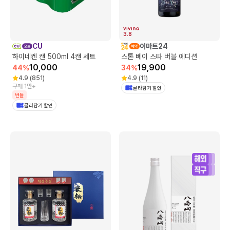
3.8
CU
이마트24
하이네켄 캔 500ml 4캔 세트
스톤 베이 스타 버블 에디션
10,000
19,900
44
%
34
%
4.9
(
851
)
4.9
(
11
)
구매 1만+
골라담기 할인
번들
골라담기 할인