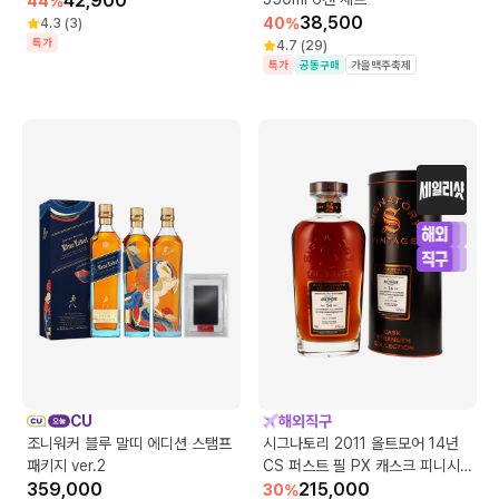
42,900
44
%
38,500
40
%
4.3
(
3
)
특가
4.7
(
29
)
특가
공동구매
가을맥주축제
CU
해외직구
조니워커 블루 말띠 에디션 스탬프
시그나토리 2011 올트모어 14년
패키지 ver.2
CS 퍼스트 필 PX 캐스크 피니시
359,000
#1
215,000
30
%