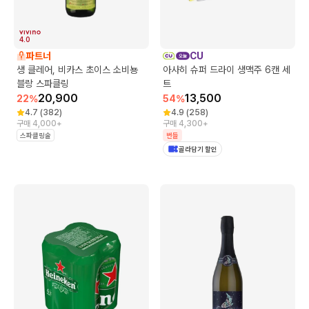
4.0
파트너
CU
생 클레어, 비카스 초이스 소비뇽
아사히 슈퍼 드라이 생맥주 6캔 세
블랑 스파클링
트
20,900
13,500
22
%
54
%
4.7
(
382
)
4.9
(
258
)
구매 4,000+
구매 4,300+
스파클링술
번들
골라담기 할인