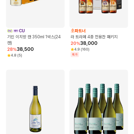
CU
파트너
기린 이치방 캔 350ml 1박스(24
라 트라페 4종 전용잔 패키지
캔)
38,000
20
%
38,500
28
%
4.9
(
160
)
특가
4.8
(
5
)