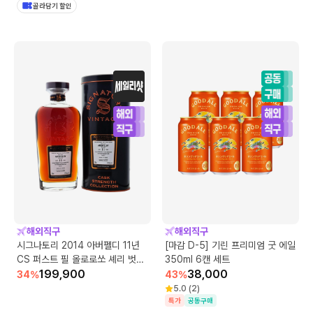
골라담기 할인
해외직구
해외직구
시그나토리 2014 아버펠디 11년
[마감 D-5] 기린 프리미엄 굿 에일
CS 퍼스트 필 올로로쏘 셰리 벗
350ml 6캔 세트
#2
199,900
38,000
34
%
43
%
5.0
(
2
)
특가
공동구매