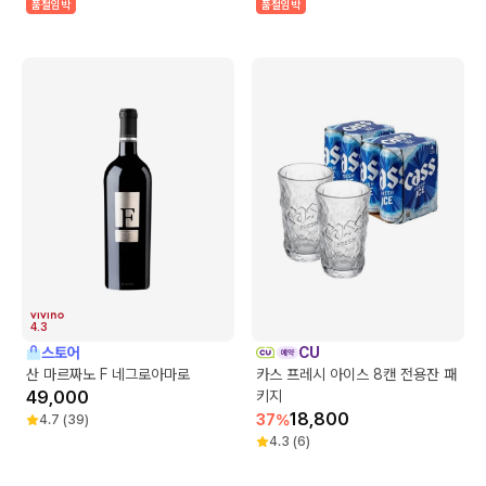
품절임박
품절임박
4.3
스토어
CU
산 마르짜노 F 네그로아마로
카스 프레시 아이스 8캔 전용잔 패
49,000
키지
18,800
37
%
4.7
(
39
)
4.3
(
6
)