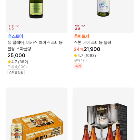
4.0
3.8
스토어
파트너
생 클레어, 비카스 초이스 소비뇽
스톤 베이 소비뇽 블랑
블랑 스파클링
21,900
24
%
25,000
4.7
(
1093
)
구매 1만+
4.7
(
382
)
특가
구매 4,000+
스파클링술