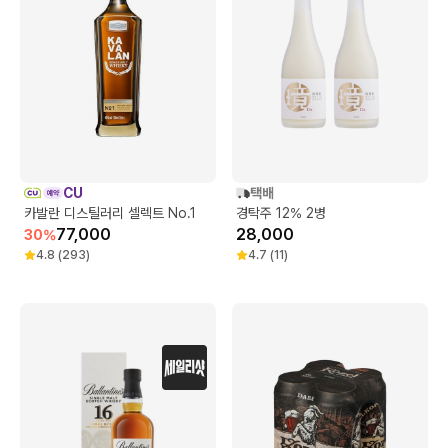
CU
택배
카발란 디스틸러리 셀렉트 No.1
경탁주 12% 2병
77,000
28,000
30
%
4.8
(
293
)
4.7
(
11
)