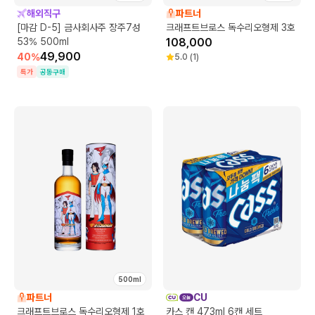
해외직구
파트너
[마감 D-5] 금사회사주 장주7성
크래프트브로스 독수리오형제 3호
53% 500ml
108,000
49,900
40
%
5.0
(
1
)
특가
공동구매
500ml
파트너
CU
크래프트브로스 독수리오형제 1호
카스 캔 473ml 6캔 세트