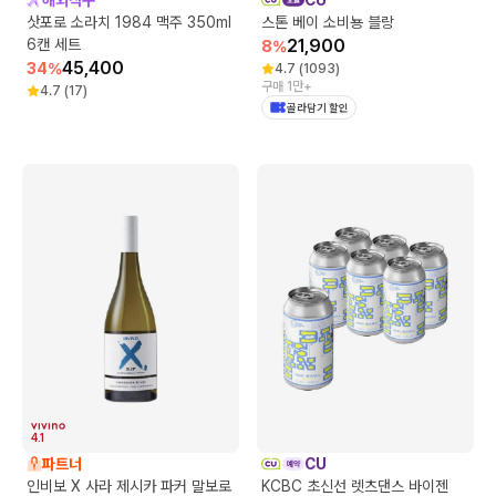
삿포로 소라치 1984 맥주 350ml
스톤 베이 소비뇽 블랑
6캔 세트
21,900
8
%
45,400
34
%
4.7
(
1093
)
구매 1만+
4.7
(
17
)
골라담기 할인
4.1
파트너
CU
인비보 X 사라 제시카 파커 말보로
KCBC 초신선 렛츠댄스 바이젠