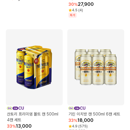
27,900
30
%
4.5
(
4
)
특가
CU
CU
산토리 프리미엄 몰트 캔 500ml
기린 이치방 캔 500ml 6캔 세트
4캔 세트
18,000
33
%
13,000
33
%
4.9
(
575
)