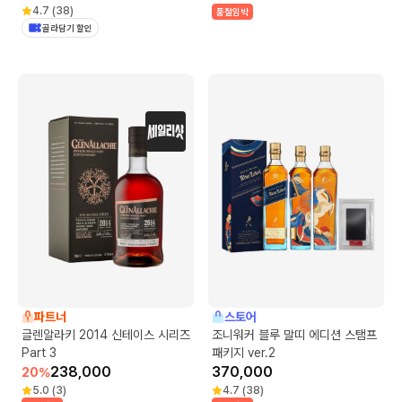
4.7
(
38
)
품절임박
골라담기 할인
파트너
스토어
글렌알라키 2014 신테이스 시리즈
조니워커 블루 말띠 에디션 스탬프
Part 3
패키지 ver.2
238,000
370,000
20
%
5.0
(
3
)
4.7
(
38
)