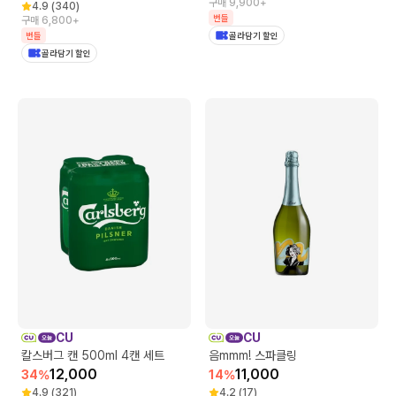
구매 9,900+
4.9
(
340
)
번들
구매 6,800+
번들
골라담기 할인
골라담기 할인
CU
CU
칼스버그 캔 500ml 4캔 세트
음mmm! 스파클링
12,000
11,000
34
%
14
%
4.9
(
321
)
4.2
(
17
)