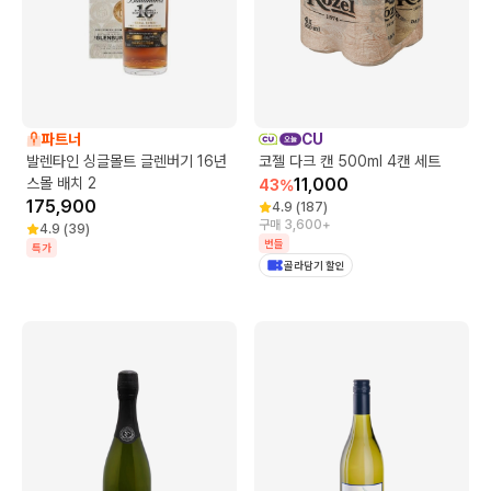
파트너
CU
발렌타인 싱글몰트 글렌버기 16년
코젤 다크 캔 500ml 4캔 세트
스몰 배치 2
11,000
43
%
175,900
4.9
(
187
)
구매 3,600+
4.9
(
39
)
번들
특가
골라담기 할인