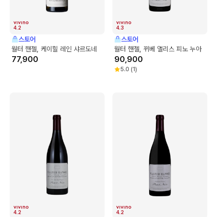
4.2
4.3
스토어
스토어
월터 핸젤, 케이힐 레인 샤르도네
월터 핸젤, 뀌베 앨리스 피노 누아
77,900
90,900
5.0
(
1
)
4.2
4.2