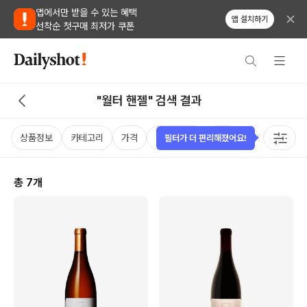
앱에서만 받을 수 있는 혜택
앱 설치하기
선착순 첫구매 최저가 쿠폰
"월터 핸젤" 검색 결과
상품정보
카테고리
가격
비비노점수
국가
용량
태그
필터가 더 편리해졌어요!
총
7
개