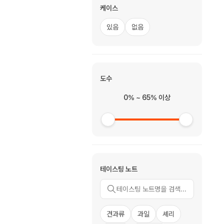
케이스
있음
없음
도수
0% ~ 65% 이상
테이스팅 노트
견과류
과일
셰리