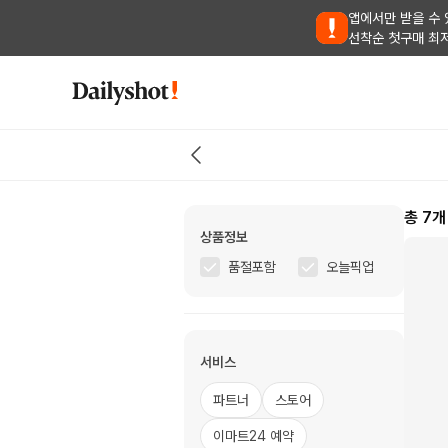
앱에서만 받을 수 
선착순 첫구매 최
총
7
개
상품정보
품절포함
오늘픽업
서비스
파트너
스토어
이마트24 예약