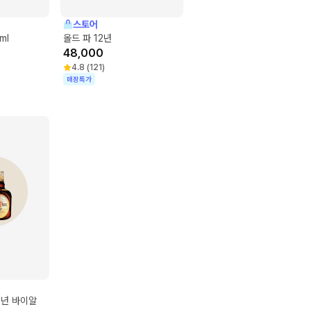
스토어
ml
올드 파 12년
48,000
4.8
(
121
)
매장특가
12년 바이알