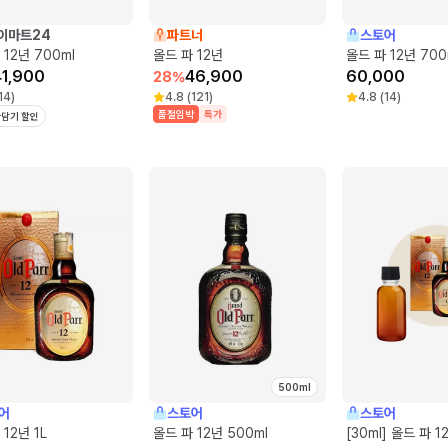
이마트24
파트너
스토어
 12년 700ml
올드 파 12년
올드 파 12년 700
41,900
46,900
60,000
28
%
14
)
4.8
(
121
)
4.8
(
14
)
품절임박
특가
담기 할인
500ml
어
스토어
스토어
12년 1L
올드 파 12년 500ml
[30ml] 올드 파 