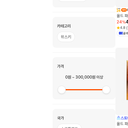
올드 파
24
%
카테고리
4.8
(
골라
위스키
가격
0원 ~ 300,000원 이상
국가
스토
올드 파 