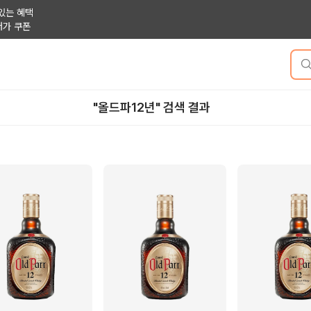
있는 혜택
저가 쿠폰
"올드파12년" 검색 결과