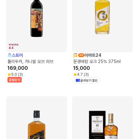
4.4
스토어
이마트24
몰리두커, 카니발 오브 러브
문경바람 오크 25% 375ml
169,000
15,000
5.0
(
3
)
4.7
(
3
)
품절임박
골라담기 할인