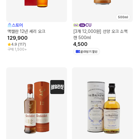
500ml
스토어
CU
맥캘란 12년 셰리 오크
[3개 12,000원] 선양 오크 소맥
129,900
캔 500ml
4,500
4.9
(
117
)
구매 1,500+
골라담기 할인