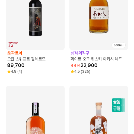
500ml
4.3
파트너
해외직구
오린 스위프트 팔레르모
화이트 오크 위스키 아카시 레드
89,700
22,900
44
%
4.8
(
4
)
4.5
(
325
)