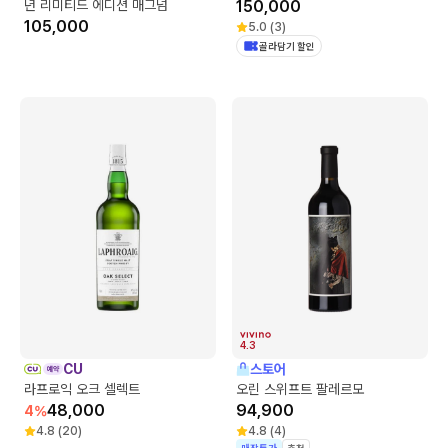
년 리미티드 에디션 매그넘
150,000
105,000
5.0
(
3
)
골라담기 할인
4.3
CU
스토어
라프로익 오크 셀렉트
오린 스위프트 팔레르모
48,000
94,900
4
%
4.8
(
20
)
4.8
(
4
)
매장특가
추천