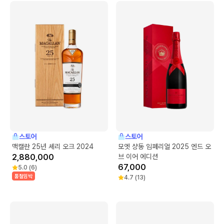
스토어
스토어
맥캘란 25년 셰리 오크 2024
모엣 샹동 임페리얼 2025 엔드 오
2,880,000
브 이어 에디션
67,000
5.0
(
6
)
품절임박
4.7
(
13
)