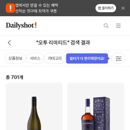
앱에서만 받을 수 있는 혜택
앱 설치하기
선착순 첫구매 최저가 쿠폰
"오투 리미티드" 검색 결과
상품정보
서비스
카테고리
가격
비비노점수
국가
용
필터가 더 편리해졌어요!
총
701
개