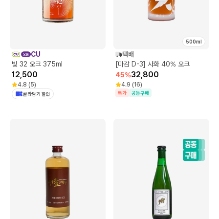
500ml
CU
택배
빛 32 오크 375ml
[마감 D-3] 사화 40% 오크
12,500
32,800
45
%
4.8
(
5
)
4.9
(
16
)
특가
공동구매
골라담기 할인