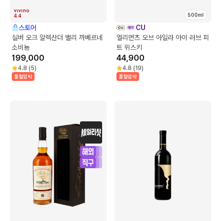
500ml
4.4
스토어
CU
실버 오크 알렉산더 밸리 까베르네
엘리먼츠 오브 아일라 아이 러브 피
소비뇽
트 위스키
199,000
44,900
4.8
(
5
)
4.8
(
19
)
품절임박
품절임박