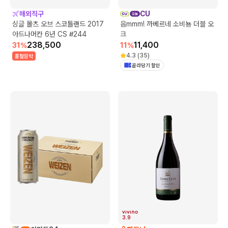
해외직구
CU
싱글 몰츠 오브 스코틀랜드 2017
음mmm! 까베르네 소비뇽 더블 오
아드나머칸 6년 CS #244
크
238,500
11,400
31
%
11
%
4.3
(
35
)
품절임박
골라담기 할인
3.9