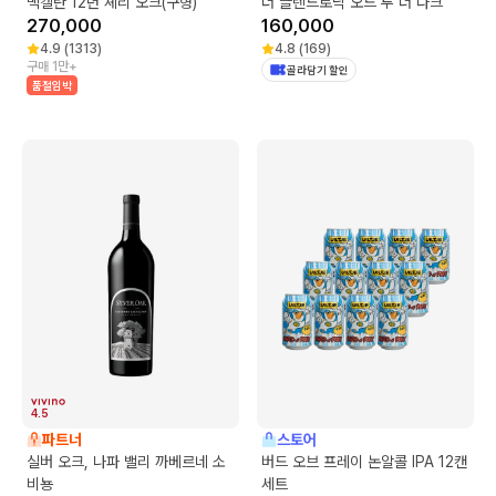
맥캘란 12년 셰리 오크(구형)
더 글렌드로낙 오드 투 더 다크
270,000
160,000
4.9
(
1313
)
4.8
(
169
)
구매 1만+
골라담기 할인
품절임박
4.5
파트너
스토어
실버 오크, 나파 밸리 까베르네 소
버드 오브 프레이 논알콜 IPA 12캔
비뇽
세트