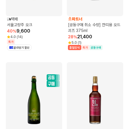
택배
파트너
서울고량주 오크
[공동구매 취소 수량] 깐띠용 오드
9,600
괴즈 375ml
40
%
21,400
28
%
4.0
(
14
)
특가
5.0
(
1
)
골라담기 할인
품절임박
특가
공동구매