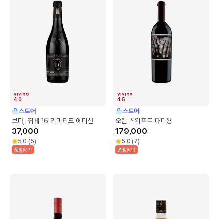
4.0
4.5
스토어
스토어
보터, 뀌베 16 리미티드 에디션
오린 스위프트 파피용
37,000
179,000
5.0
(
5
)
5.0
(
7
)
품절임박
품절임박