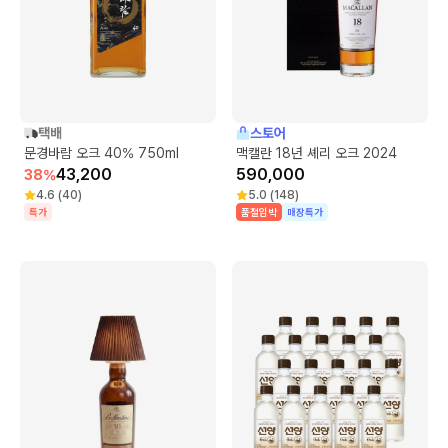
택배
스토어
문경바람 오크 40% 750ml
맥캘란 18년 셰리 오크 2024
43,200
590,000
38
%
4.6
(
40
)
5.0
(
148
)
특가
품절임박
매장특가