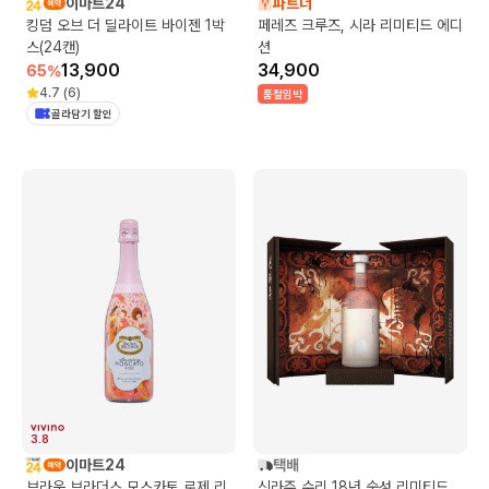
이마트24
파트너
킹덤 오브 더 딜라이트 바이젠 1박
페레즈 크루즈, 시라 리미티드 에디
스(24캔)
션
13,900
34,900
65
%
4.7
(
6
)
품절임박
골라담기 할인
3.8
이마트24
택배
브라운 브라더스 모스카토 로제 리
신라주 수리 18년 숙성 리미티드