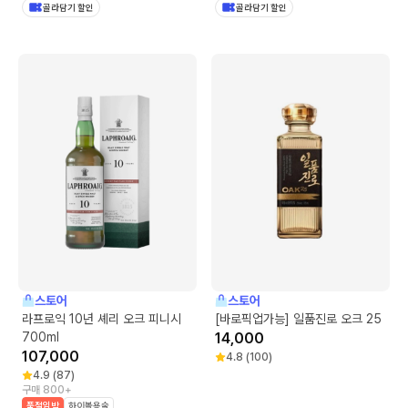
골라담기 할인
골라담기 할인
스토어
스토어
라프로익 10년 셰리 오크 피니시
[바로픽업가능] 일품진로 오크 25
700ml
14,000
107,000
4.8
(
100
)
4.9
(
87
)
구매 800+
품절임박
하이볼용술