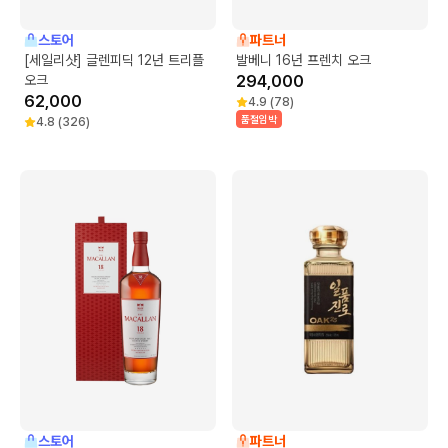
스토어
파트너
[세일리샷] 글렌피딕 12년 트리플
발베니 16년 프렌치 오크
오크
294,000
62,000
4.9
(
78
)
품절임박
4.8
(
326
)
스토어
파트너