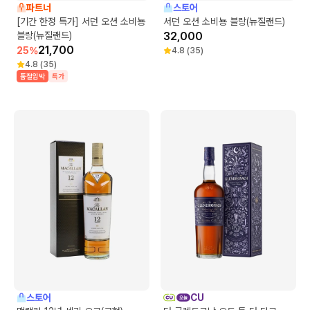
파트너
스토어
[기간 한정 특가] 서던 오션 소비뇽
서던 오션 소비뇽 블랑(뉴질랜드)
블랑(뉴질랜드)
32,000
21,700
25
%
4.8
(
35
)
4.8
(
35
)
품절임박
특가
스토어
CU