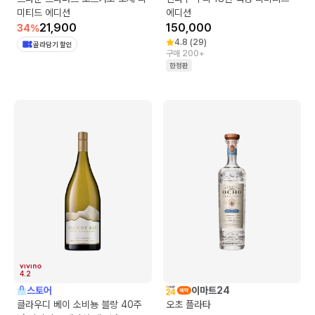
미티드 에디션
에디션
21,900
150,000
34
%
4.8
(
29
)
골라담기 할인
구매 200+
한정판
4.2
스토어
이마트24
클라우디 베이 소비뇽 블랑 40주
오초 플라타