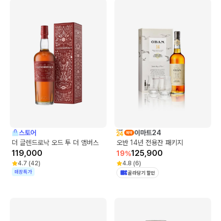
스토어
이마트24
더 글렌드로낙 오드 투 더 앰버스
오반 14년 전용잔 패키지
119,000
125,900
19
%
4.7
(
42
)
4.8
(
6
)
매장특가
골라담기 할인