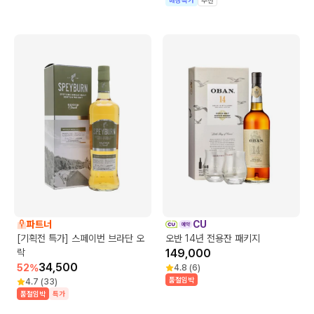
파트너
CU
[기획전 특가] 스페이번 브라단 오
오반 14년 전용잔 패키지
락
149,000
34,500
52
%
4.8
(
6
)
품절임박
4.7
(
33
)
품절임박
특가