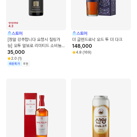
4.3
스토어
스토어
[정말 강추합니다 요청시 칠링가
더 글렌드로낙 오드 투 더 다크
능] 오투 말보로 리미티드 소비뇽
148,000
블랑
35,000
4.8
(
169
)
2.0
(
1
)
매장특가
추천