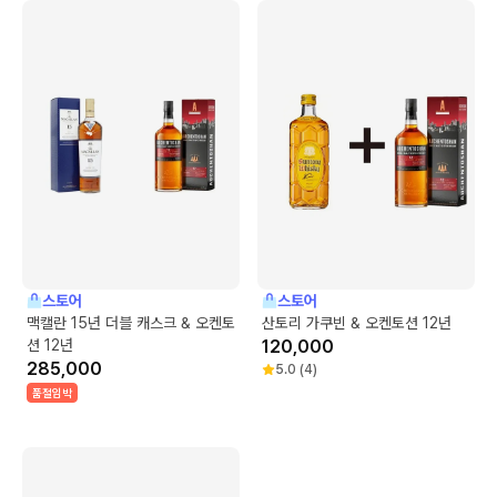
스토어
스토어
맥캘란 15년 더블 캐스크 & 오켄토
산토리 가쿠빈 & 오켄토션 12년
션 12년
120,000
285,000
5.0
(
4
)
품절임박