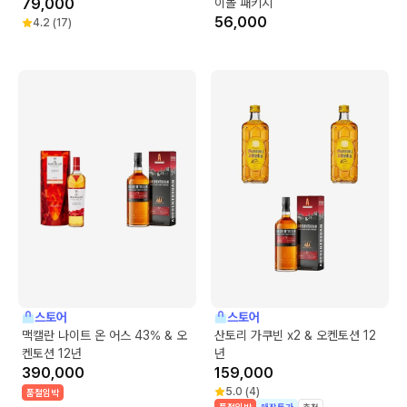
79,000
이볼 패키지
56,000
4.2
(
17
)
스토어
스토어
맥캘란 나이트 온 어스 43% & 오
산토리 가쿠빈 x2 & 오켄토션 12
켄토션 12년
년
390,000
159,000
5.0
(
4
)
품절임박
품절임박
매장특가
추천