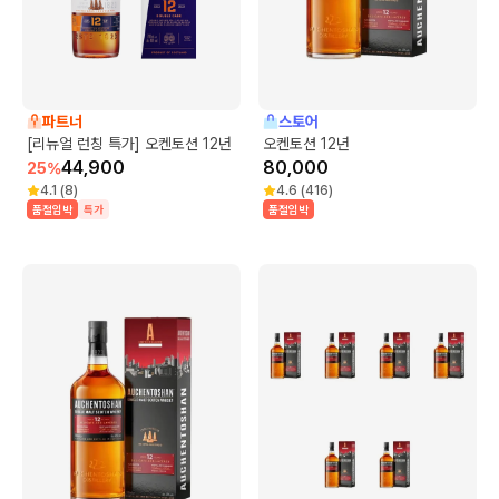
파트너
스토어
[리뉴얼 런칭 특가] 오켄토션 12년
오켄토션 12년
44,900
80,000
25
%
4.1
(
8
)
4.6
(
416
)
품절임박
특가
품절임박