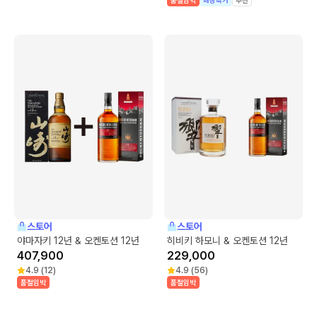
스토어
스토어
야마자키 12년 & 오켄토션 12년
히비키 하모니 & 오켄토션 12년
407,900
229,000
4.9
(
12
)
4.9
(
56
)
품절임박
품절임박