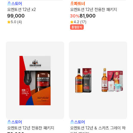
스토어
파트너
오켄토션 12년 x2
오켄토션 12년 전용잔 패키지
99,000
81,900
30
%
5.0
(
4
)
4.2
(
17
)
품절임박
스토어
스토어
오켄토션 12년 전용잔 패키지
오켄토션 12년 & 스카츠 그레이 하