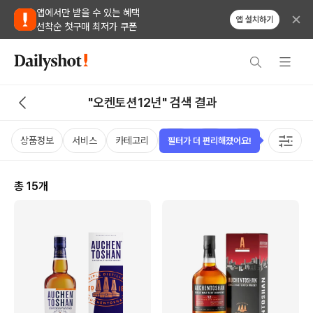
앱에서만 받을 수 있는 혜택
앱 설치하기
선착순 첫구매 최저가 쿠폰
"오켄토션12년" 검색 결과
상품정보
서비스
카테고리
가격
국가
용량
태그
필터가 더 편리해졌어요!
총
15
개