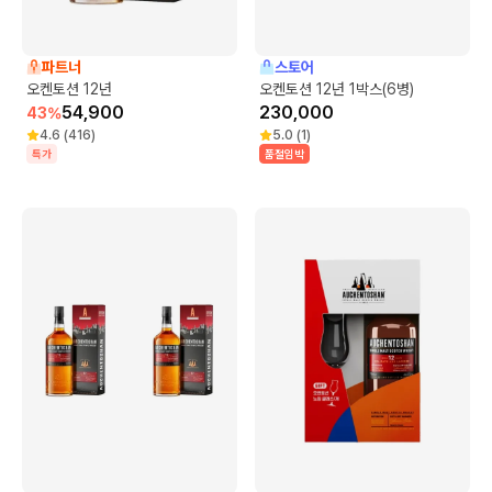
파트너
스토어
오켄토션 12년
오켄토션 12년 1박스(6병)
54,900
230,000
43
%
4.6
(
416
)
5.0
(
1
)
특가
품절임박