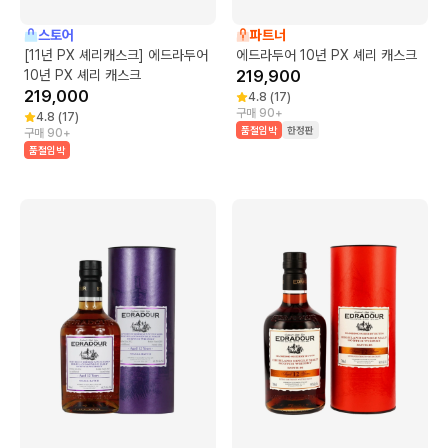
스토어
파트너
[11년 PX 셰리캐스크] 에드라두어
에드라두어 10년 PX 셰리 캐스크
10년 PX 셰리 캐스크
219,900
219,000
4.8
(
17
)
구매 90+
4.8
(
17
)
품절임박
한정판
구매 90+
품절임박