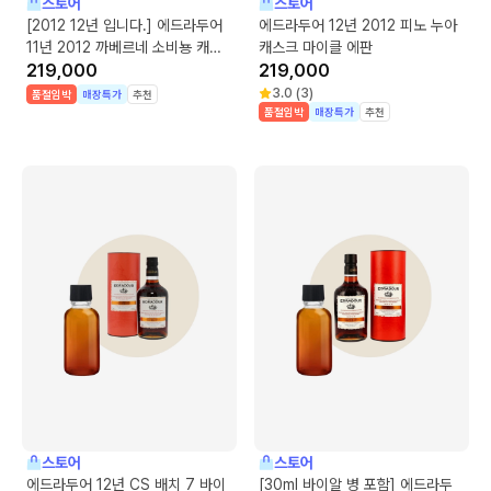
스토어
스토어
[2012 12년 입니다.] 에드라두어
에드라두어 12년 2012 피노 누아
11년 2012 까베르네 소비뇽 캐스
캐스크 마이클 에판
크 마이클 에판
219,000
219,000
3.0
(
3
)
품절임박
매장특가
추천
품절임박
매장특가
추천
스토어
스토어
에드라두어 12년 CS 배치 7 바이
[30ml 바이알 병 포함] 에드라두