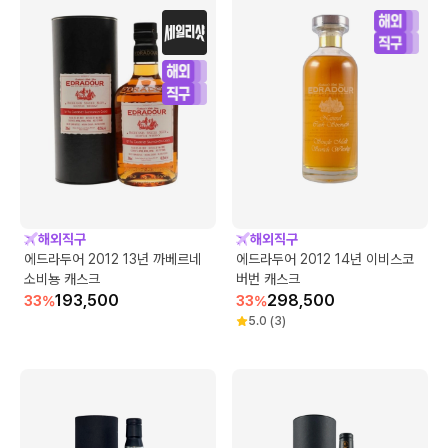
해외직구
해외직구
에드라두어 2012 13년 까베르네
에드라두어 2012 14년 이비스코
소비뇽 캐스크
버번 캐스크
193,500
298,500
33
%
33
%
5.0
(
3
)