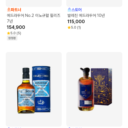
파트너
스토어
에드라두어 No.2 이노규럴 릴리즈
발레친 에드라두어 10년
7년
115,000
154,900
5.0
(
1
)
5.0
(
5
)
한정판