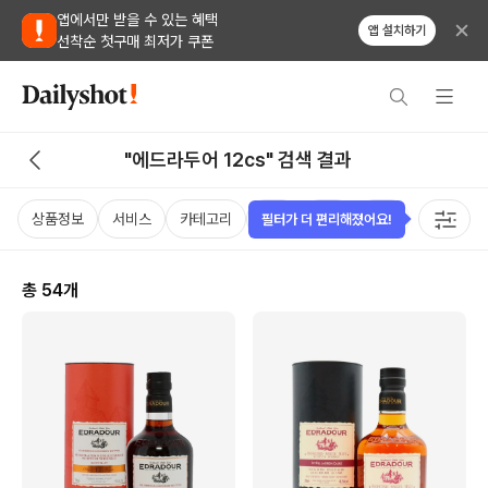
앱에서만 받을 수 있는 혜택
앱 설치하기
선착순 첫구매 최저가 쿠폰
"에드라두어 12cs" 검색 결과
상품정보
서비스
카테고리
가격
국가
용량
태그
필터가 더 편리해졌어요!
총
54
개