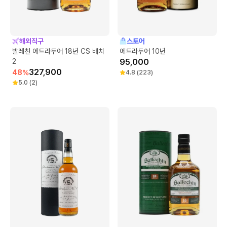
해외직구
스토어
발레친 에드라두어 18년 CS 배치
에드라두어 10년
2
95,000
327,900
48
%
4.8
(
223
)
5.0
(
2
)