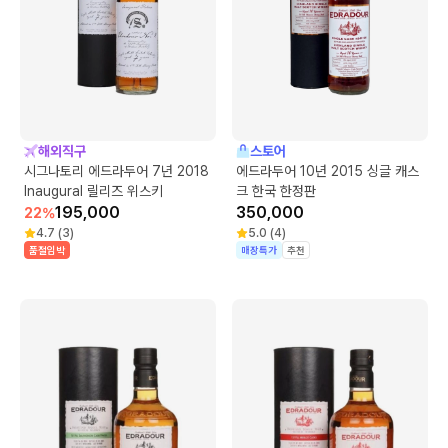
해외직구
스토어
시그나토리 에드라두어 7년 2018
에드라두어 10년 2015 싱글 캐스
Inaugural 릴리즈 위스키
크 한국 한정판
195,000
350,000
22
%
4.7
(
3
)
5.0
(
4
)
품절임박
매장특가
추천