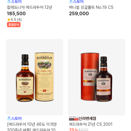
스토어
스토어
칼레도니아 에드라두어 12년
버니빌 싱글몰트 No.19 CS
185,500
259,000
4.5
(
4
)
품절임박
스토어
신라면세점
[에드라두어 10년 46도 이것만
에드라두어 21년 CS 2001
200주년 바틀] 에드라두어 10년
25
%
$
630