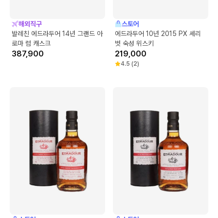
해외직구
스토어
발레친 에드라두어 14년 그랜드 아
에드라두어 10년 2015 PX 셰리
로마 럼 캐스크
벗 숙성 위스키
387,900
219,000
4.5
(
2
)