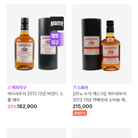
해외직구
스토어
에드라두어 2013 12년 버건디 스
[(피노 누아 캐스크)] 에드라두어
몰 배치
2012 13년 까베르네 소비뇽 캐스
182,900
크
215,000
33
%
품절임박