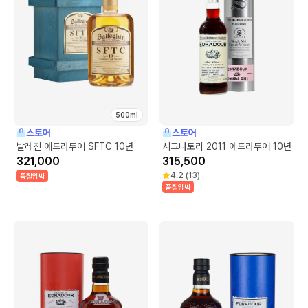
500ml
스토어
스토어
발레친 에드라두어 SFTC 10년
시그나토리 2011 에드라두어 10년
321,000
315,500
4.2
(
13
)
품절임박
품절임박