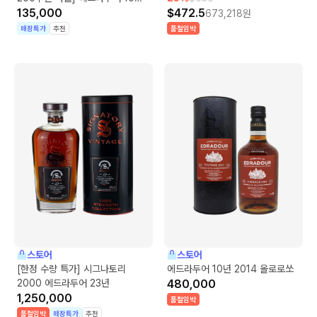
46%
135,000
$
472.5
673,218
원
매장특가
추천
품절임박
스토어
스토어
[한정 수량 특가] 시그나토리
에드라두어 10년 2014 올로로쏘
2000 에드라두어 23년
480,000
1,250,000
품절임박
품절임박
매장특가
추천