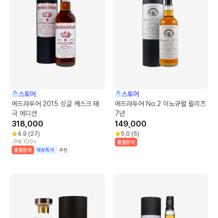
스토어
스토어
에드라두어 2015 싱글 캐스크 태
에드라두어 No.2 이노규럴 릴리즈
극 에디션
7년
318,000
149,000
4.9
(
27
)
5.0
(
5
)
구매 100+
품절임박
품절임박
매장특가
추천