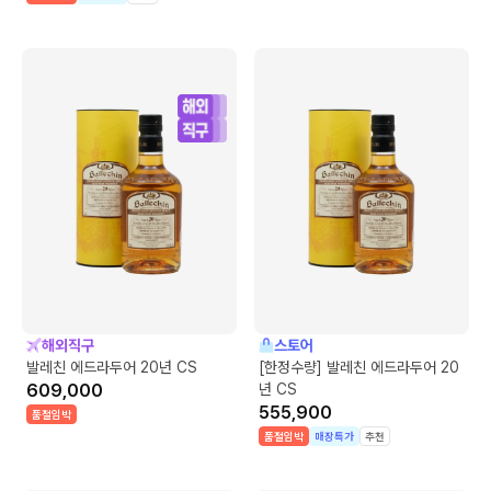
해외직구
스토어
발레친 에드라두어 20년 CS
[한정수량] 발레친 에드라두어 20
609,000
년 CS
555,900
품절임박
품절임박
매장특가
추천