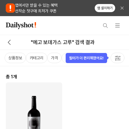
앱에서만 받을 수 있는 혜택
앱 설치하기
선착순 첫구매 최저가 쿠폰
"에고 보데가스 고루" 검색 결과
상품정보
카테고리
가격
비비노점수
국가
용량
케이
필터가 더 편리해졌어요!
총
1
개