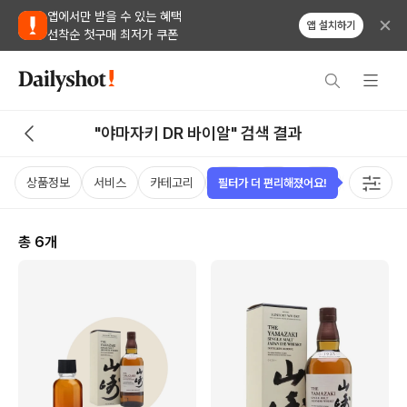
앱에서만 받을 수 있는 혜택
앱 설치하기
선착순 첫구매 최저가 쿠폰
"야마자키 DR 바이알" 검색 결과
상품정보
서비스
카테고리
가격
국가
용량
태그
필터가 더 편리해졌어요!
총
6
개