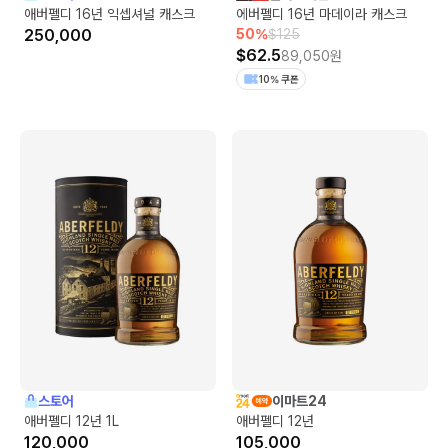
애버펠디 16년 익셉셔널 캐스크
에버펠디 16년 마데이라 캐스크
250,000
50
%
$
125
$
62.5
89,050
원
10% 쿠폰
스토어
이마트24
애버펠디 12년 1L
애버펠디 12년
120,000
105,000