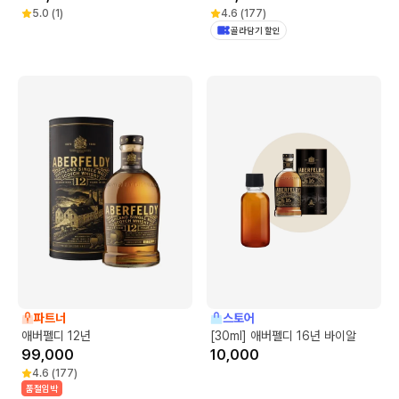
5.0
(
1
)
4.6
(
177
)
골라담기 할인
파트너
스토어
애버펠디 12년
[30ml] 애버펠디 16년 바이알
99,000
10,000
4.6
(
177
)
품절임박