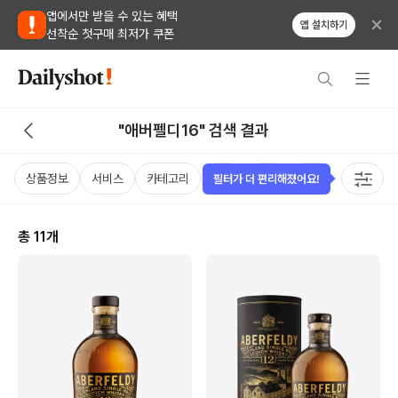
앱에서만 받을 수 있는 혜택
앱 설치하기
선착순 첫구매 최저가 쿠폰
"애버펠디16" 검색 결과
상품정보
서비스
카테고리
가격
국가
용량
태그
필터가 더 편리해졌어요!
총
11
개