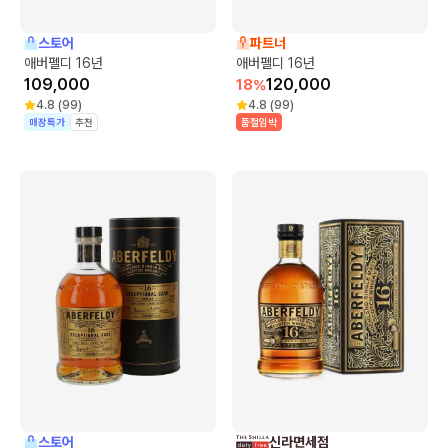
스토어
파트너
애버펠디 16년
애버펠디 16년
109,000
120,000
18
%
4.8
(
99
)
4.8
(
99
)
매장특가
추천
품절임박
스토어
신라면세점