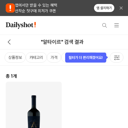
앱에서만 받을 수 있는 혜택
앱 설치하기
선착순 첫구매 최저가 쿠폰
"알타이르" 검색 결과
상품정보
카테고리
가격
비비노점수
국가
용량
태그
필터가 더 편리해졌어요!
총
1
개