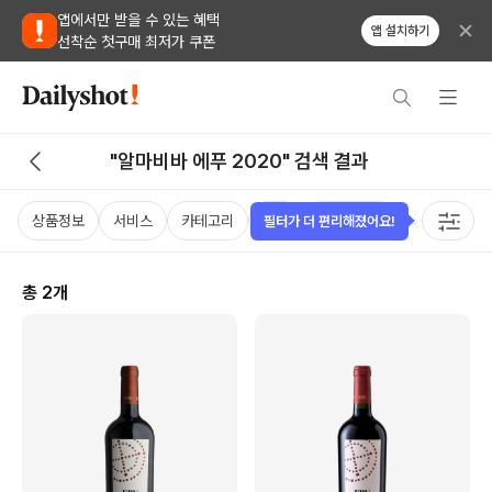
앱에서만 받을 수 있는 혜택
앱 설치하기
선착순 첫구매 최저가 쿠폰
"알마비바 에푸 2020" 검색 결과
상품정보
서비스
카테고리
가격
비비노점수
국가
용
필터가 더 편리해졌어요!
총
2
개