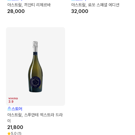
아스트랄, 끼안티 리제르바
아스트랄, 로쏘 스페셜 에디션
28,000
32,000
3.9
스토어
아스트랄, 스푸만테 엑스트라 드라
이
21,800
5.0
(
1
)