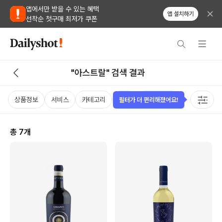
앱에서만 받을 수 있는 혜택
앱 설치하기
선착순 첫구매 최저가 쿠폰
"아스트랄" 검색 결과
상품정보
서비스
카테고리
가격
비비노점수
국가
용
필터가 더 편리해졌어요!
총
7
개