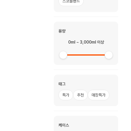
스코틀랜드
용량
0ml ~ 3,000ml 이상
태그
특가
추천
매장특가
케이스