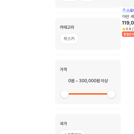
스토
아란 셰
119,
카테고리
4.8
(
품절임
위스키
가격
0원 ~ 300,000원 이상
국가