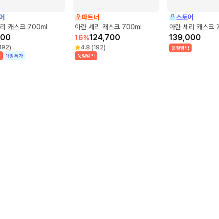
어
파트너
스토어
리 캐스크 700ml
아란 셰리 캐스크 700ml
아란 셰리 캐스크 7
000
124,700
139,000
16
%
192
)
4.8
(
192
)
품절임박
박
매장특가
품절임박