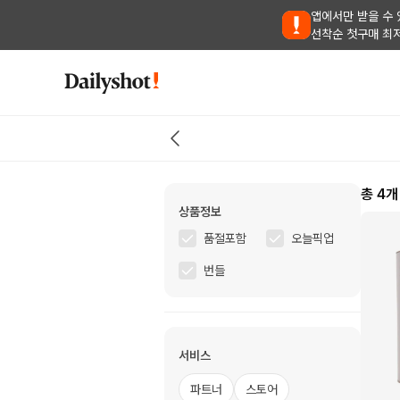
앱에서만 받을 수 
선착순 첫구매 최
총
4
개
상품정보
품절포함
오늘픽업
번들
서비스
파트너
스토어