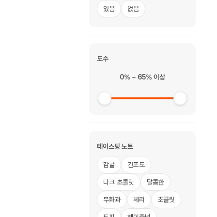
있음
없음
도수
0% ~ 65% 이상
테이스팅 노트
감귤
건포도
다크 초콜릿
달콤한
무화과
체리
초콜릿