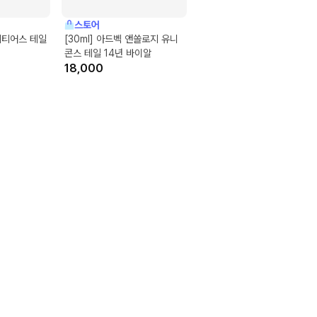
스토어
베티어스 테일
[30ml] 아드벡 앤쏠로지 유니
콘스 테일 14년 바이알
18,000