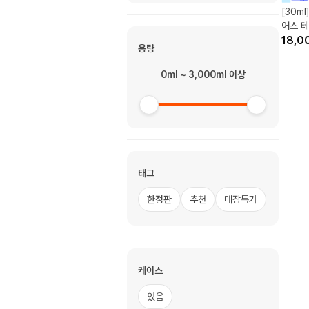
[30m
어스 테
18,0
용량
0ml ~ 3,000ml 이상
태그
한정판
추천
매장특가
케이스
있음