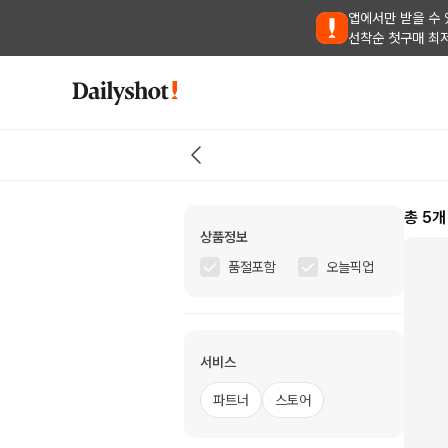
앱에서만 받을 수 
선착순 첫구매 최
총
5
개
상품정보
품절포함
오늘픽업
서비스
파트너
스토어