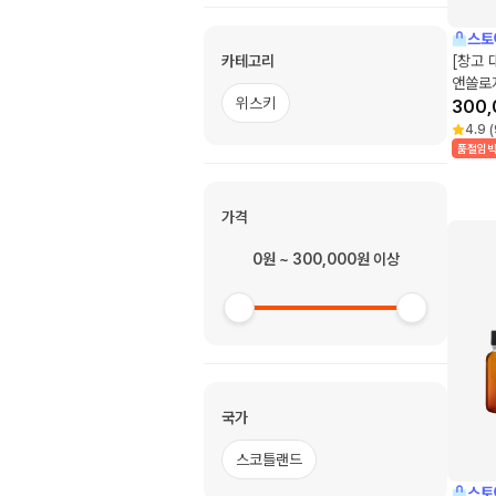
스토
카테고리
[창고 
앤쏠로지
위스키
300,
4.9
(
품절임
가격
0원 ~ 300,000원 이상
국가
스코틀랜드
스토