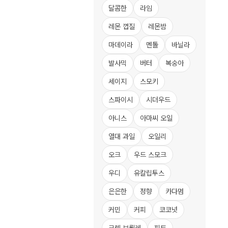
달콤한
라임
레몬 껍질
레몬밤
마데이라
멘톨
바닐라
발사믹
버터
복숭아
세이지
스모키
스파이시
시더우드
아니스
아마씨 오일
열대 과일
오일리
오크
우드 스모크
우디
유칼립투스
은은한
정향
카다멈
커민
커피
코코넛