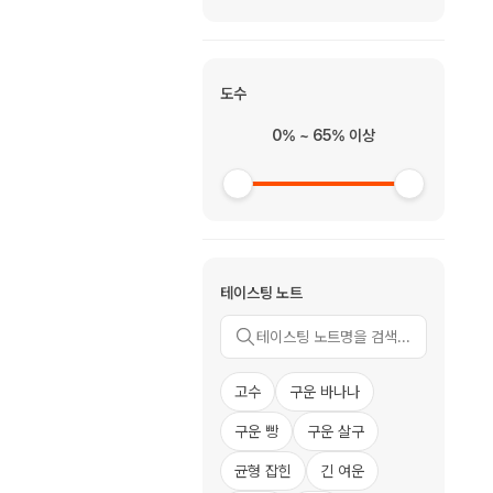
도수
0% ~ 65% 이상
테이스팅 노트
고수
구운 바나나
구운 빵
구운 살구
균형 잡힌
긴 여운