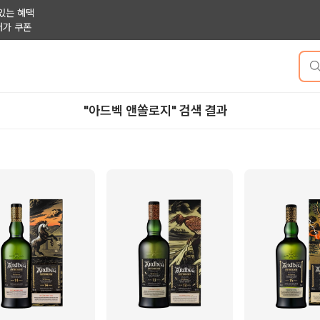
있는 혜택
저가 쿠폰
"아드벡 앤쏠로지" 검색 결과