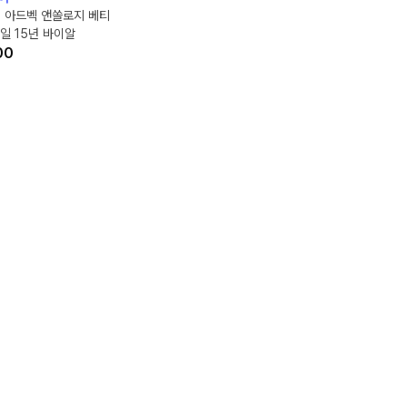
l] 아드벡 앤쏠로지 베티
일 15년 바이알
00