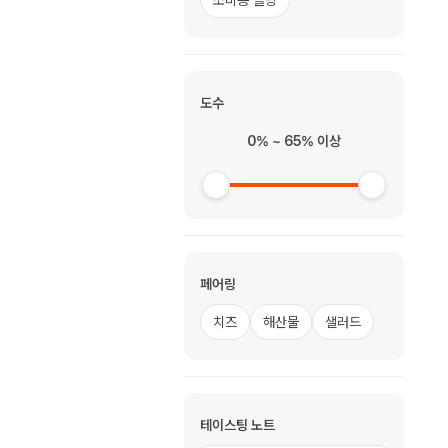
소비뇽 블랑
도수
0% ~ 65% 이상
페어링
치즈
해산물
샐러드
테이스팅 노트