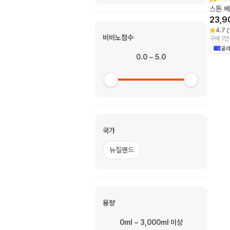
스톤 베
23,9
4.7
(
비비노점수
구매 1만
골라
0.0 ~ 5.0
국가
뉴질랜드
용량
0ml ~ 3,000ml 이상