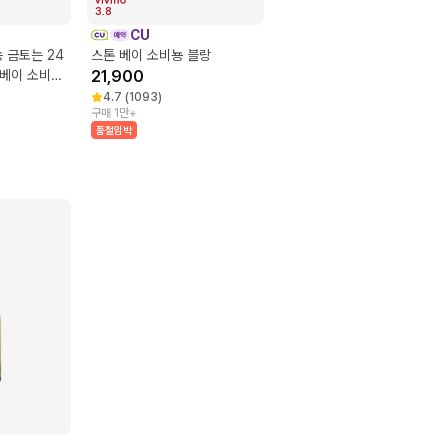
3.8
CU
 금토는 24
스톤 베이 소비뇽 블랑
 베이 소비뇽
21,900
4.7
(
1093
)
구매 1만+
품절임박