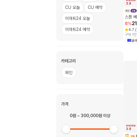
3.8
CU 오늘
CU 예약
스톤 베
이마트24 오늘
2
8
%
이마트24 예약
4.7
(
구매 1만
골라
카테고리
와인
가격
0원 ~ 300,000원 이상
3.8