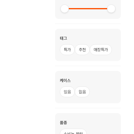
태그
특가
추천
매장특가
케이스
있음
없음
품종