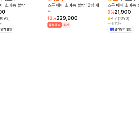
이 소비뇽 블랑
스톤 베이 소비뇽 블랑 12병 세
스톤 베이 소비뇽 
00
트
21,900
9
%
229,900
12
%
1093
)
4.7
(
1093
)
+
구매 1만+
품절임박
특가
담기 할인
골라담기 할인