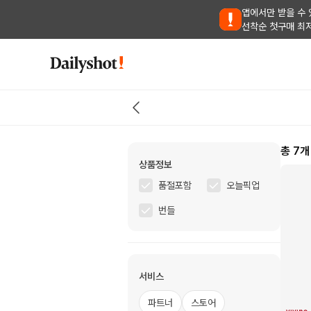
앱에서만 받을 수 
선착순 첫구매 최
총
7
개
상품정보
품절포함
오늘픽업
번들
서비스
파트너
스토어