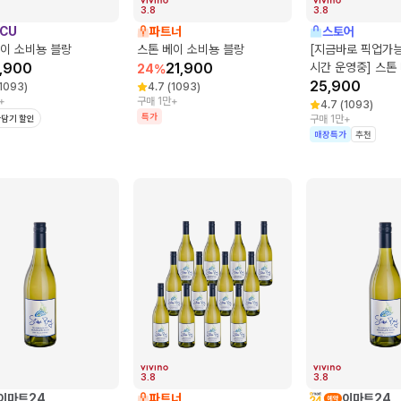
3.8
3.8
CU
파트너
스토어
이 소비뇽 블랑
스톤 베이 소비뇽 블랑
[지금바로 픽업가능
1,900
21,900
시간 운영중] 스톤
24
%
블랑
25,900
1093
)
4.7
(
1093
)
+
구매 1만+
4.7
(
1093
)
특가
담기 할인
구매 1만+
매장특가
추천
3.8
3.8
이마트24
파트너
이마트24