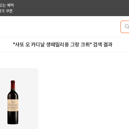
있는 혜택
저가 쿠폰
"샤또 오 카디날 생떼밀리옹 그랑 크뤼" 검색 결과