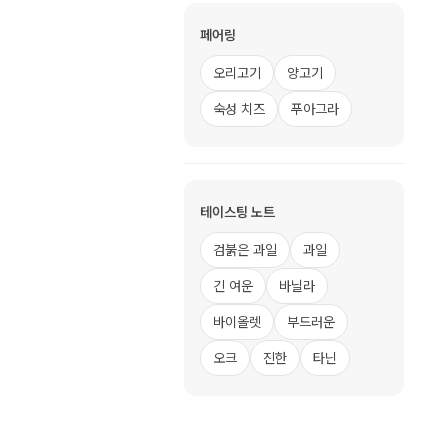
페어링
오리고기
양고기
숙성 치즈
푸아그라
테이스팅 노트
검붉은 과일
과일
긴 여운
바닐라
바이올렛
부드러운
오크
진한
타닌