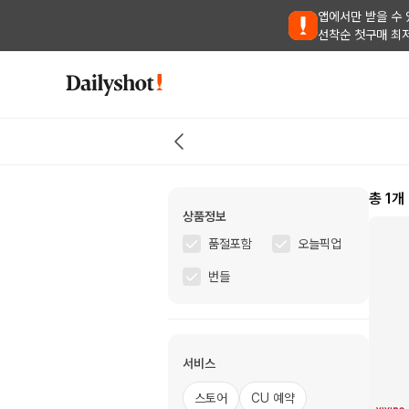
앱에서만 받을 수 
선착순 첫구매 최
총
1
개
상품정보
품절포함
오늘픽업
번들
서비스
스토어
CU 예약