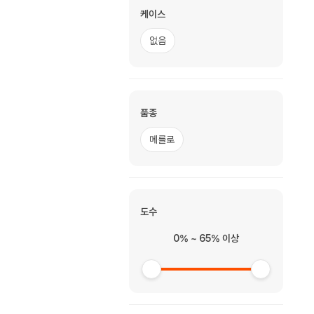
케이스
없음
품종
메를로
도수
0% ~ 65% 이상