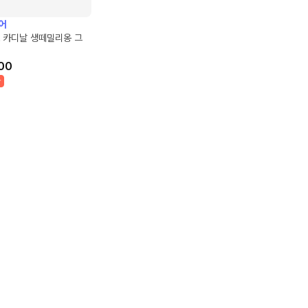
어
 카디날 생떼밀리옹 그
00
박