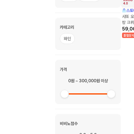
4.0
스토
샤또 오
랑 크뤼
카테고리
59,0
품절임
와인
가격
0원 ~ 300,000원 이상
비비노점수