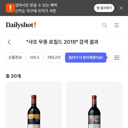
앱에서만 받을 수 있는 혜택
앱 설치하기
선착순 첫구매 최저가 쿠폰
"샤또 무똥 로칠드 2019" 검색 결과
상품정보
서비스
카테고리
가격
비비노점수
국가
용
필터가 더 편리해졌어요!
총
20
개