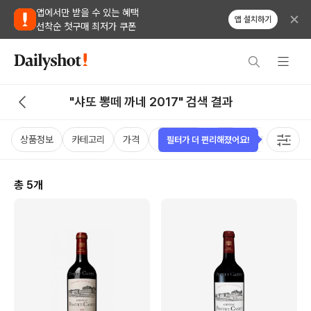
앱에서만 받을 수 있는 혜택
앱 설치하기
선착순 첫구매 최저가 쿠폰
"샤또 뽕떼 까네 2017" 검색 결과
상품정보
카테고리
가격
비비노점수
국가
용량
태그
필터가 더 편리해졌어요!
총
5
개