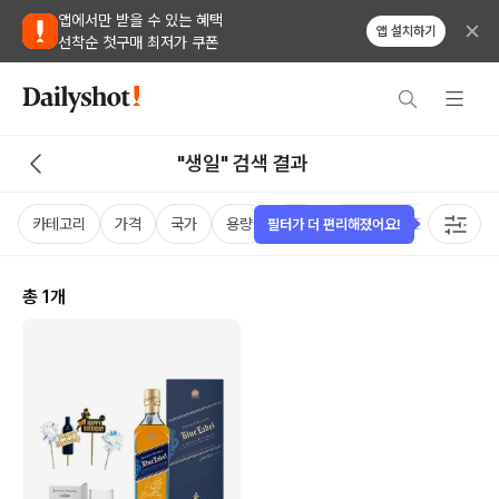
앱에서만 받을 수 있는 혜택
앱 설치하기
선착순 첫구매 최저가 쿠폰
"생일" 검색 결과
카테고리
가격
국가
용량
도수
테이스팅 노트
필터가 더 편리해졌어요!
총
1
개