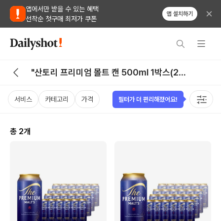
앱에서만 받을 수 있는 혜택
앱 설치하기
선착순 첫구매 최저가 쿠폰
"산토리 프리미엄 몰트 캔 500ml 1박스(24
캔)" 검색 결과
서비스
카테고리
가격
필터가 더 편리해졌어요!
총
2
개