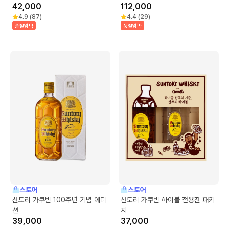
42,000
112,000
4.9
(
87
)
4.4
(
29
)
품절임박
품절임박
스토어
스토어
산토리 가쿠빈 100주년 기념 에디
산토리 가쿠빈 하이볼 전용잔 패키
션
지
39,000
37,000