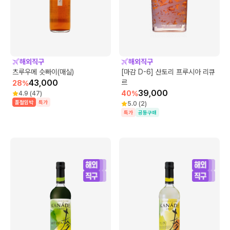
해외직구
해외직구
츠루우메 슷빠이(매실)
[마감 D-6] 산토리 프루시아 리큐
43,000
르
28
%
39,000
40
%
4.9
(
47
)
품절임박
특가
5.0
(
2
)
특가
공동구매