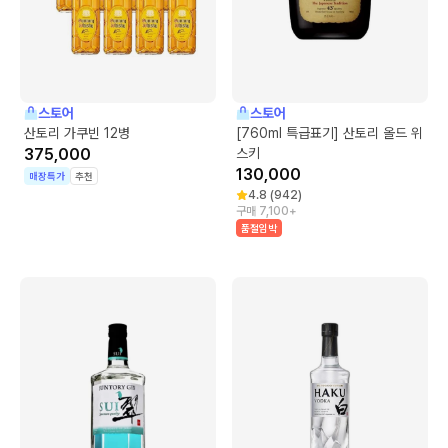
스토어
스토어
산토리 가쿠빈 12병
[760ml 특급표기] 산토리 올드 위
375,000
스키
130,000
매장특가
추천
4.8
(
942
)
구매 7,100+
품절임박