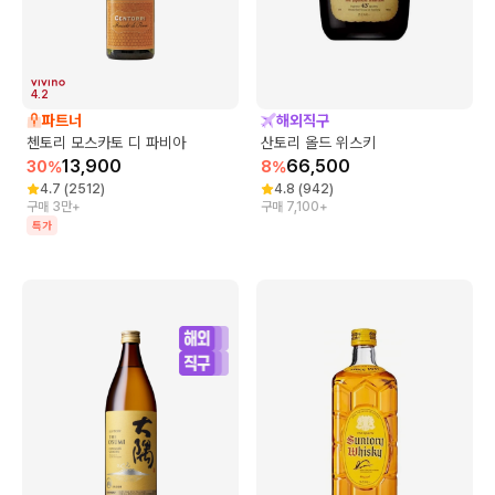
4.2
파트너
해외직구
첸토리 모스카토 디 파비아
산토리 올드 위스키
13,900
66,500
30
%
8
%
4.7
(
2512
)
4.8
(
942
)
구매 3만+
구매 7,100+
특가