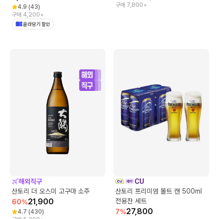
구매 7,800+
4.9
(
43
)
구매 4,200+
골라담기 할인
해외직구
CU
산토리 더 오스미 고구마 소주
산토리 프리미엄 몰트 캔 500ml
21,900
전용잔 세트
60
%
27,800
7
%
4.7
(
430
)