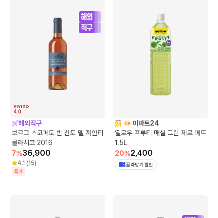
4.0
해외직구
이마트24
보르고 스코페토 빈 산토 델 끼안티
옐로우 프루티 매실 그린 제로 페트
클라시코 2016
1.5L
36,900
2,400
7
%
20
%
4.1
(
15
)
골라담기 할인
특가