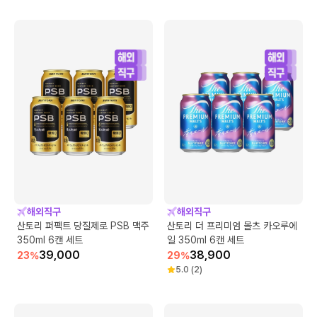
해외직구
해외직구
산토리 퍼펙트 당질제로 PSB 맥주
산토리 더 프리미엄 몰츠 카오루에
350ml 6캔 세트
일 350ml 6캔 세트
39,000
38,900
23
%
29
%
5.0
(
2
)