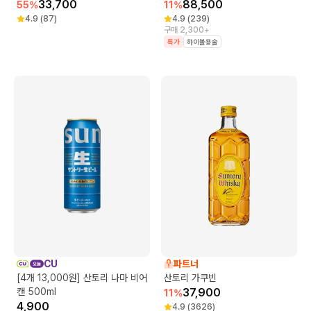
33,700
88,500
55
%
11
%
4.9
(
87
)
4.9
(
239
)
구매 2,300+
특가
하이볼용술
CU
파트너
[4개 13,000원] 산토리 나마 비어
산토리 가쿠빈
캔 500ml
37,900
11
%
4,900
4.9
(
3626
)