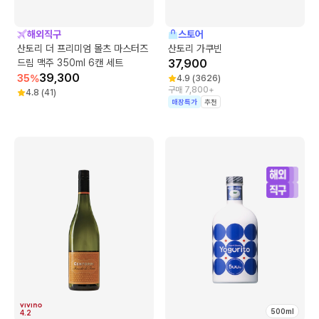
해외직구
스토어
산토리 더 프리미엄 몰츠 마스터즈
산토리 가쿠빈
드림 맥주 350ml 6캔 세트
37,900
39,300
35
%
4.9
(
3626
)
구매 7,800+
4.8
(
41
)
매장특가
추천
500ml
4.2