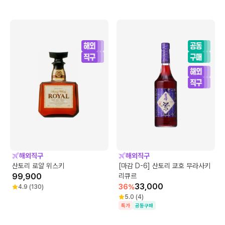
해외직구
해외직구
산토리 로얄 위스키
[마감 D-6] 산토리 쿄호 무라사키
99,900
리큐르
33,000
36
%
4.9
(
130
)
5.0
(
4
)
특가
공동구매