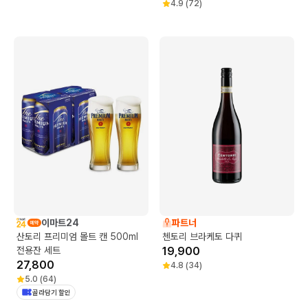
4.9
(
72
)
이마트24
파트너
산토리 프리미엄 몰트 캔 500ml
첸토리 브라케토 다퀴
전용잔 세트
19,900
27,800
4.8
(
34
)
5.0
(
64
)
골라담기 할인