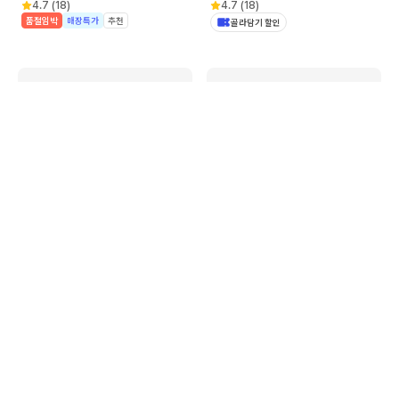
4.7
(
18
)
4.7
(
18
)
품절임박
매장특가
추천
골라담기 할인
이마트24
스토어
산토리 프리미엄 몰트 캔 500ml 1
산토리 프리미엄 몰트 캔 500ml
박스(24캔)
4캔 세트
59,900
12,000
4.9
(
14
)
4.9
(
340
)
구매 6,800+