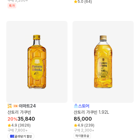
구매 5,200+
5.0
(
64
)
특가
이마트24
스토어
산토리 가쿠빈
산토리 가쿠빈 1.92L
35,840
85,000
20
%
4.9
(
3626
)
4.9
(
239
)
구매 7,800+
구매 2,300+
하이볼용술
골라담기 할인