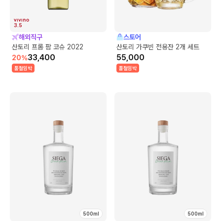
3.5
해외직구
스토어
산토리 프롬 팜 코슈 2022
산토리 가쿠빈 전용잔 2개 세트
33,400
55,000
20
%
품절임박
품절임박
500ml
500ml