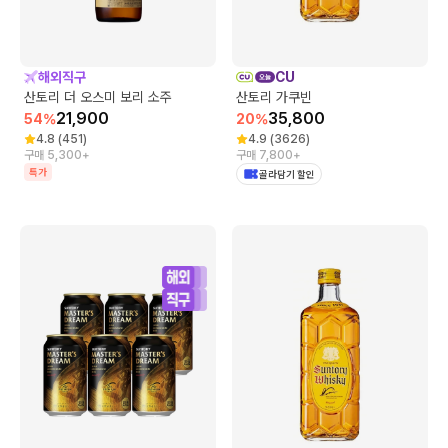
해외직구
CU
산토리 더 오스미 보리 소주
산토리 가쿠빈
21,900
35,800
54
%
20
%
4.8
(
451
)
4.9
(
3626
)
구매 5,300+
구매 7,800+
특가
골라담기 할인