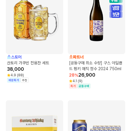
스토어
파트너
산토리 가쿠빈 전용잔 세트
[공동구매 취소 수량] 구스 아일랜
38,000
드 펑키 매직 청수 2024 750ml
26,900
28
%
4.9
(
88
)
매장특가
추천
4.1
(
9
)
특가
공동구매