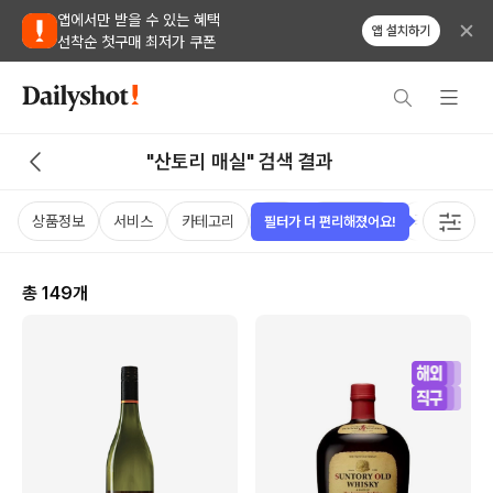
앱에서만 받을 수 있는 혜택
앱 설치하기
선착순 첫구매 최저가 쿠폰
"산토리 매실" 검색 결과
상품정보
서비스
카테고리
가격
비비노점수
국가
용
필터가 더 편리해졌어요!
총
149
개