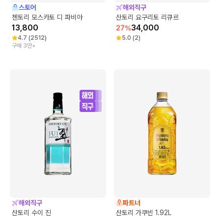
스토어
해외직구
첸토리 모스카토 디 파비아
산토리 요구리토 리큐르
13,800
34,000
27
%
4.7
(
2512
)
5.0
(
2
)
구매 3만+
해외직구
파트너
산토리 수이 진
산토리 가쿠빈 1.92L