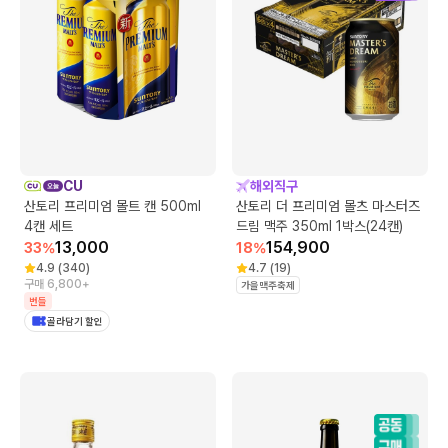
CU
해외직구
산토리 프리미엄 몰트 캔 500ml
산토리 더 프리미엄 몰츠 마스터즈
4캔 세트
드림 맥주 350ml 1박스(24캔)
13,000
154,900
33
%
18
%
4.9
(
340
)
4.7
(
19
)
구매 6,800+
가을맥주축제
번들
골라담기 할인