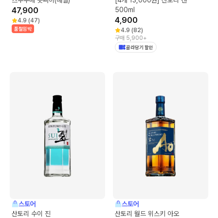
47,900
500ml
4,900
4.9
(
47
)
품절임박
4.9
(
82
)
구매 5,900+
골라담기 할인
스토어
스토어
산토리 수이 진
산토리 월드 위스키 아오