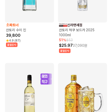
파트너
신라면세점
산토리 수이 진
산토리 하쿠 보드카 2025
39,800
1000ml
51
%
$
53
4.9
(
87
)
$
25.97
품절임박
37,090
원
품절임박