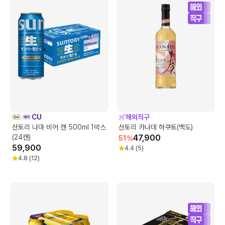
CU
해외직구
산토리 나마 비어 캔 500ml 1박스
산토리 카나데 하쿠토(백도)
(24캔)
47,900
51
%
59,900
4.4
(
5
)
4.8
(
12
)