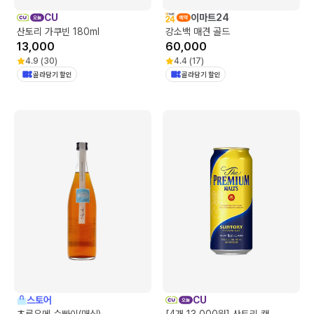
CU
이마트24
산토리 가쿠빈 180ml
강소백 매견 골드
13,000
60,000
4.9
(
30
)
4.4
(
17
)
골라담기 할인
골라담기 할인
스토어
CU
츠루우메 슷빠이(매실)
[4개 13,000원] 산토리 캔