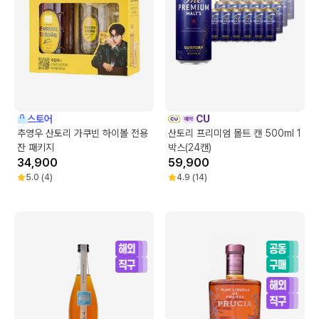
스토어
CU
추영우 산토리 가쿠빈 하이볼 전용
산토리 프리미엄 몰트 캔 500ml 1
잔 패키지
박스(24캔)
34,900
59,900
5.0
(
4
)
4.9
(
14
)