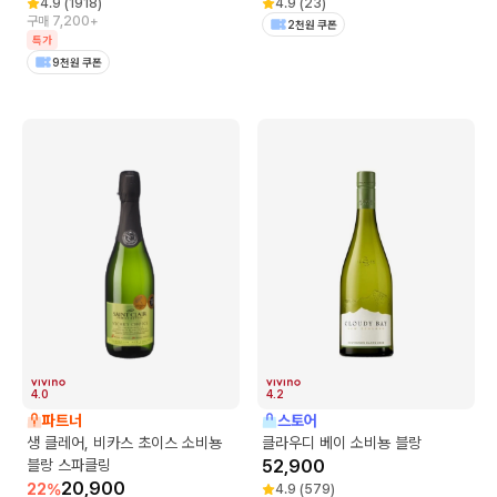
4.9
(
1918
)
4.9
(
23
)
구매 7,200+
2천원 쿠폰
특가
9천원 쿠폰
4.0
4.2
파트너
스토어
생 클레어, 비카스 초이스 소비뇽
클라우디 베이 소비뇽 블랑
블랑 스파클링
52,900
20,900
22
%
4.9
(
579
)