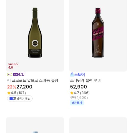
4.0
CU
스토어
킴 크로포드 말보로 소비뇽 블랑
조니워커 블랙 루비
27,200
52,900
22
%
4.5
(
107
)
4.7
(
366
)
구매 1,600+
골라담기 할인
매장특가