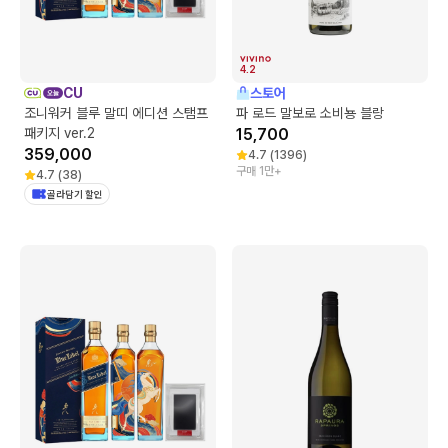
4.2
CU
스토어
조니워커 블루 말띠 에디션 스탬프
파 로드 말보로 소비뇽 블랑
패키지 ver.2
15,700
359,000
4.7
(
1396
)
구매 1만+
4.7
(
38
)
골라담기 할인