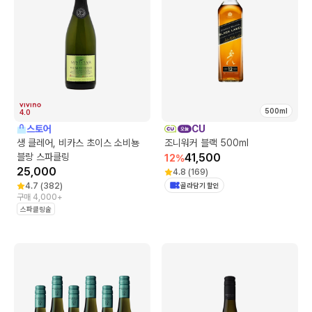
500ml
4.0
스토어
CU
생 클레어, 비카스 초이스 소비뇽
조니워커 블랙 500ml
블랑 스파클링
41,500
12
%
25,000
4.8
(
169
)
4.7
(
382
)
골라담기 할인
구매 4,000+
스파클링술