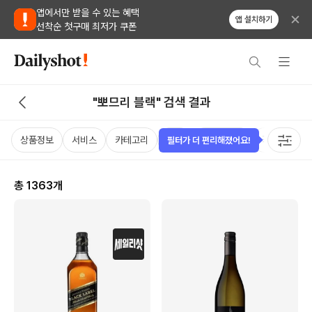
앱에서만 받을 수 있는 혜택
앱 설치하기
선착순 첫구매 최저가 쿠폰
"뽀므리 블랙" 검색 결과
상품정보
서비스
카테고리
가격
비비노점수
국가
용
필터가 더 편리해졌어요!
총
1363
개