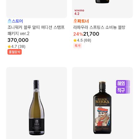
4.2
스토어
파트너
조니워커 블루 말띠 에디션 스탬프
라파우라 스프링스 소비뇽 블랑
패키지 ver.2
21,700
24
%
370,000
4.5
(
68
)
특가
4.7
(
38
)
품절임박