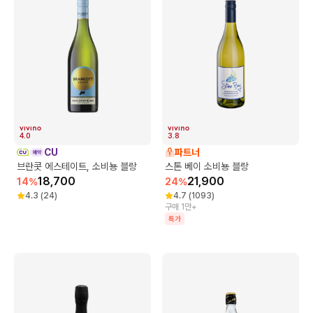
4.0
3.8
CU
파트너
브란콧 에스테이트, 소비뇽 블랑
스톤 베이 소비뇽 블랑
18,700
21,900
14
%
24
%
4.3
(
24
)
4.7
(
1093
)
구매 1만+
특가