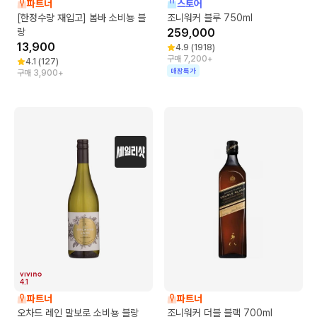
파트너
스토어
[한정수량 재입고] 봄바 소비뇽 블
조니워커 블루 750ml
랑
259,000
13,900
4.9
(
1918
)
구매 7,200+
4.1
(
127
)
매장특가
구매 3,900+
4.1
파트너
파트너
오차드 레인 말보로 소비뇽 블랑
조니워커 더블 블랙 700ml