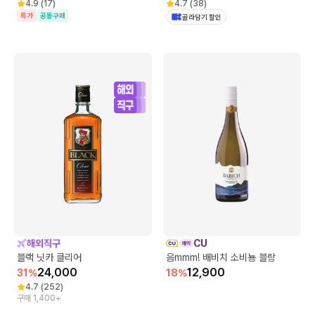
4.9
(
17
)
4.7
(
38
)
특가
공동구매
골라담기 할인
해외직구
CU
블랙 닛카 클리어
음mmm! 배비치 소비뇽 블랑
24,000
12,900
31
%
18
%
4.7
(
252
)
구매 1,400+