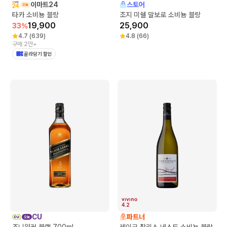
이마트24
스토어
타카 소비뇽 블랑
조지 미쉘 말보로 소비뇽 블랑
19,900
25,900
33
%
4.7
(
639
)
4.8
(
66
)
구매 2만+
골라담기 할인
4.2
CU
파트너
조니워커 블랙 700ml
레이크 찰리스 네스트 소비뇽 블랑