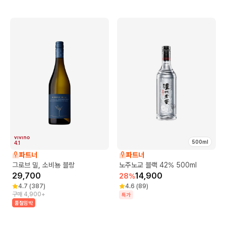
500ml
4.1
파트너
파트너
그로브 밀, 소비뇽 블랑
노주노교 블랙 42% 500ml
29,700
14,900
28
%
4.7
(
387
)
4.6
(
89
)
구매 4,900+
특가
품절임박