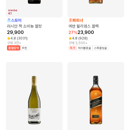
4.1
스토어
파트너
러시안 잭 소비뇽 블랑
에반 윌리엄스 블랙
29,900
23,900
27
%
4.8
(
3031
)
4.8
(
928
)
구매 3만+
구매 3,500+
품절임박
추천
특가
하이볼용술
스파클링술