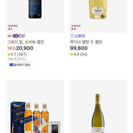
4.1
4.4
CU
스토어
그로브 밀, 소비뇽 블랑
루이나 블랑 드 블랑
20,900
99,800
16
%
4.7
(
387
)
4.8
(
54
)
구매 4,900+
골라담기 할인