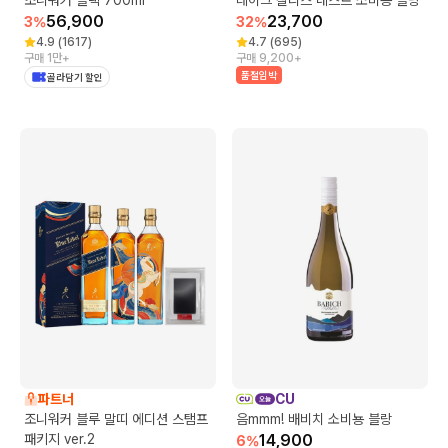
56,900
23,700
3
%
32
%
4.9
(
1617
)
4.7
(
695
)
구매 1만+
구매 9,200+
품절임박
골라담기 할인
파트너
CU
조니워커 블루 말띠 에디션 스탬프
음mmm! 배비치 소비뇽 블랑
패키지 ver.2
14,900
6
%