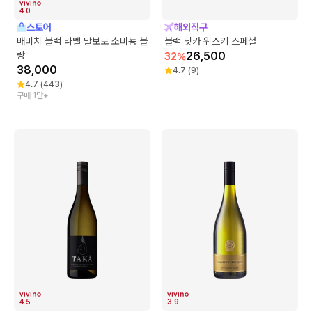
4.0
스토어
해외직구
배비치 블랙 라벨 말보로 소비뇽 블
블랙 닛카 위스키 스페셜
랑
26,500
32
%
38,000
4.7
(
9
)
4.7
(
443
)
구매 1만+
4.5
3.9