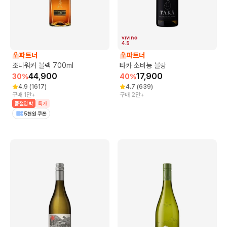
4.5
파트너
파트너
조니워커 블랙 700ml
타카 소비뇽 블랑
44,900
17,900
30
%
40
%
4.9
(
1617
)
4.7
(
639
)
구매 1만+
구매 2만+
품절임박
특가
5천원 쿠폰