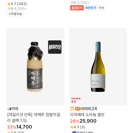
구매 3,700+
4.7
(
382
)
품절임박
매장특가
추천
구매 4,000+
스파클링술
4.0
택배
이마트24
[데일리샷 단독] 마깨주 찹쌀막걸
리마페레 소비뇽 블랑
리 블랙 1.5L
25,900
26
%
14,700
33
%
4.3
(
3
)
4.6
(
33
)
골라담기 할인