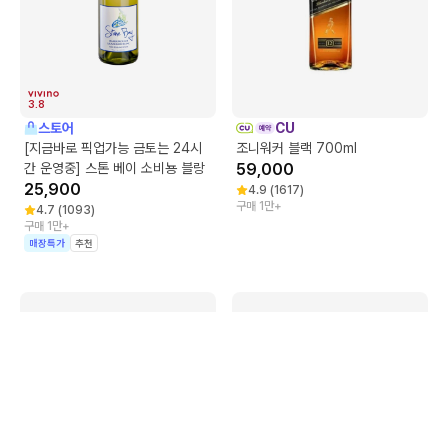
3.8
스토어
CU
[지금바로 픽업가능 금토는 24시
조니워커 블랙 700ml
간 운영중] 스톤 베이 소비뇽 블랑
59,000
25,900
4.9
(
1617
)
구매 1만+
4.7
(
1093
)
구매 1만+
매장특가
추천