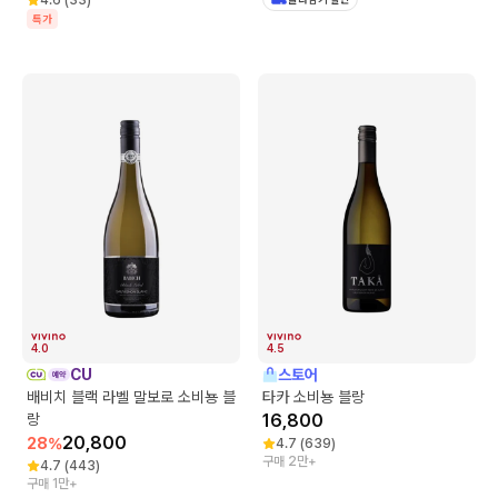
특가
4.0
4.5
CU
스토어
배비치 블랙 라벨 말보로 소비뇽 블
타카 소비뇽 블랑
랑
16,800
20,800
28
%
4.7
(
639
)
구매 2만+
4.7
(
443
)
구매 1만+