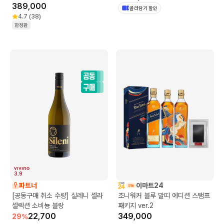
389,000
골라담기 할인
4.7
(
38
)
한정판
3.9
파트너
이마트24
[공동구매 취소 수량] 실레니 셀라
조니워커 블루 말띠 에디션 스탬프
셀렉션 소비뇽 블랑
패키지 ver.2
22,700
349,000
29
%