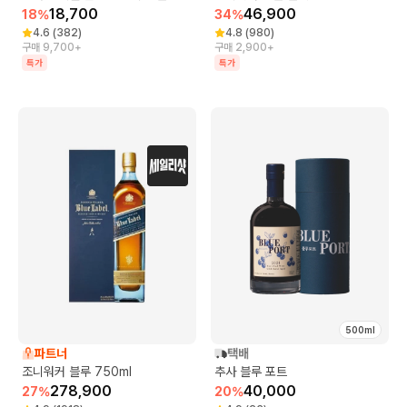
18,700
46,900
18
%
34
%
4.6
(
382
)
4.8
(
980
)
구매 9,700+
구매 2,900+
특가
특가
500ml
파트너
택배
조니워커 블루 750ml
추사 블루 포트
278,900
40,000
27
%
20
%