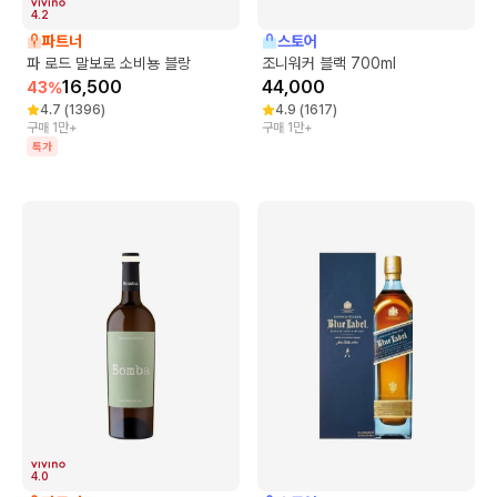
4.2
파트너
스토어
파 로드 말보로 소비뇽 블랑
조니워커 블랙 700ml
16,500
44,000
43
%
4.7
(
1396
)
4.9
(
1617
)
구매 1만+
구매 1만+
특가
4.0