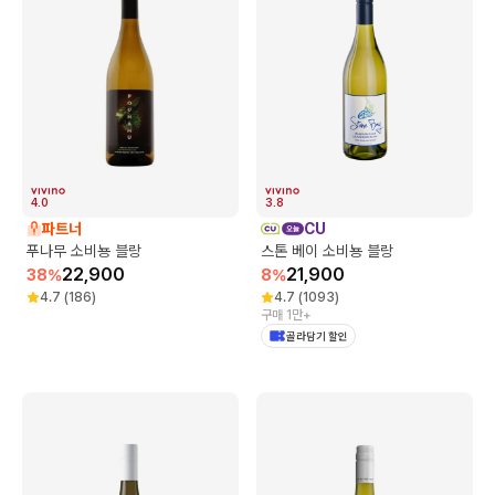
4.0
3.8
파트너
CU
푸나무 소비뇽 블랑
스톤 베이 소비뇽 블랑
22,900
21,900
38
%
8
%
4.7
(
186
)
4.7
(
1093
)
구매 1만+
골라담기 할인