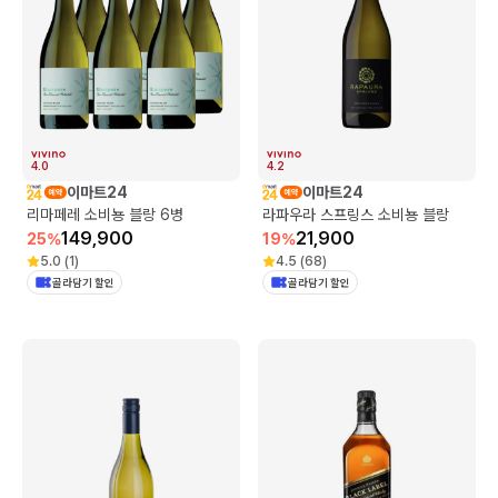
4.0
4.2
이마트24
이마트24
리마페레 소비뇽 블랑 6병
라파우라 스프링스 소비뇽 블랑
149,900
21,900
25
%
19
%
5.0
(
1
)
4.5
(
68
)
골라담기 할인
골라담기 할인