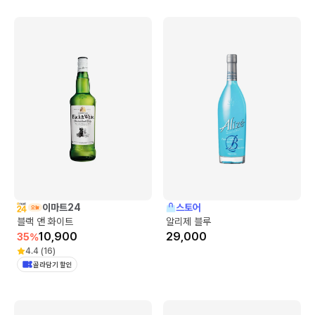
이마트24
스토어
블랙 앤 화이트
알리제 블루
10,900
29,000
35
%
4.4
(
16
)
골라담기 할인