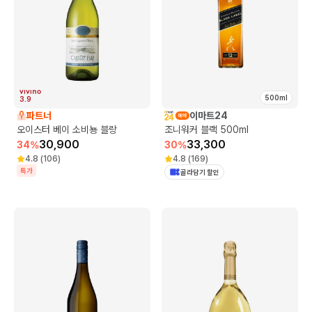
500ml
3.9
파트너
이마트24
오이스터 베이 소비뇽 블랑
조니워커 블랙 500ml
30,900
33,300
34
%
30
%
4.8
(
106
)
4.8
(
169
)
특가
골라담기 할인