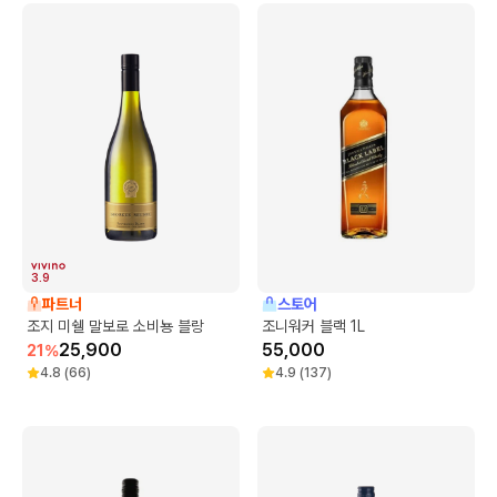
3.9
파트너
스토어
조지 미쉘 말보로 소비뇽 블랑
조니워커 블랙 1L
25,900
55,000
21
%
4.8
(
66
)
4.9
(
137
)