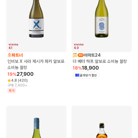
4.1
4.0
파트너
이마트24
인비보 X 사라 제시카 파커 말보로
더 베터 하프 말보로 소비뇽 블랑
소비뇽 블랑
18,900
18
%
27,900
19
%
골라담기 할인
4.8
(
420
)
구매 7,400+
특가