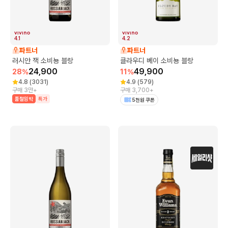
4.1
4.2
파트너
파트너
러시안 잭 소비뇽 블랑
클라우디 베이 소비뇽 블랑
24,900
49,900
28
%
11
%
4.8
(
3031
)
4.9
(
579
)
구매 3만+
구매 3,700+
품절임박
특가
5천원 쿠폰