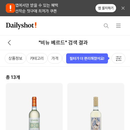
앱에서만 받을 수 있는 혜택
앱 설치하기
선착순 첫구매 최저가 쿠폰
"비뉴 베르드" 검색 결과
상품정보
카테고리
가격
비비노점수
국가
용량
태그
필터가 더 편리해졌어요!
총
13
개