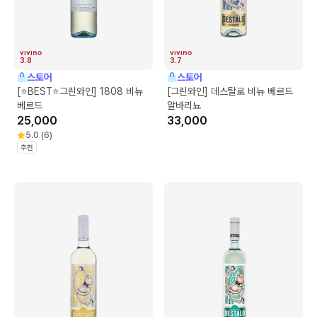
3.8
3.7
스토어
스토어
[⭐BEST⭐그린와인] 1808 비뉴
[그린와인] 데스탈로 비뉴 베르드
베르드
알바리뇨
25,000
33,000
5.0
(
6
)
추천