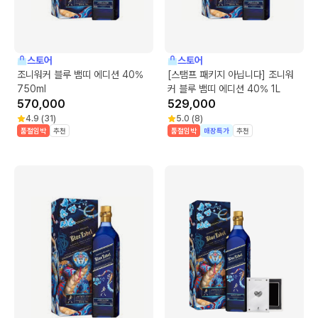
스토어
스토어
조니워커 블루 뱀띠 에디션 40%
[스탬프 패키지 아닙니다] 조니워
750ml
커 블루 뱀띠 에디션 40% 1L
570,000
529,000
4.9
(
31
)
5.0
(
8
)
품절임박
추천
품절임박
매장특가
추천