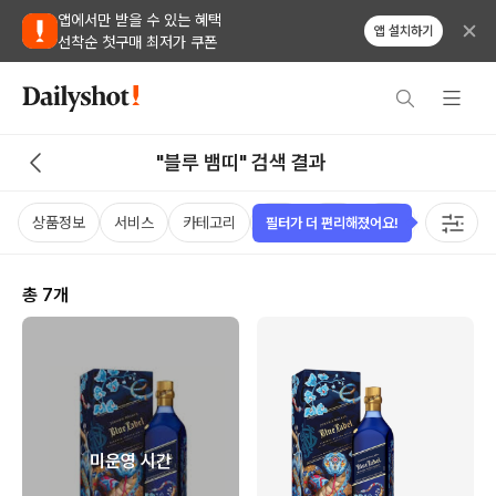
앱에서만 받을 수 있는 혜택
앱 설치하기
선착순 첫구매 최저가 쿠폰
"블루 뱀띠" 검색 결과
상품정보
서비스
카테고리
가격
국가
용량
태그
필터가 더 편리해졌어요!
총
7
개
미운영 시간