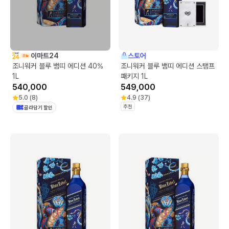
이마트24
스토어
조니워커 블루 뱀띠 에디션 40%
조니워커 블루 뱀띠 에디션 스탬프
1L
패키지 1L
540,000
549,000
5.0
(
8
)
4.9
(
37
)
추천
골라담기 할인