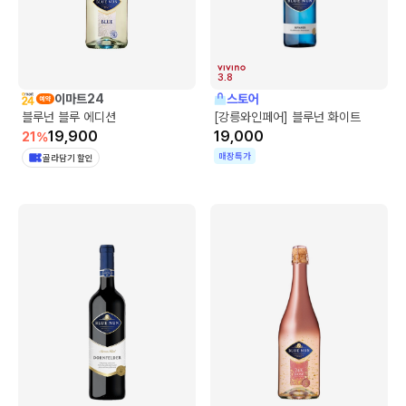
3.8
이마트24
스토어
블루넌 블루 에디션
[강릉와인페어] 블루넌 화이트
19,900
19,000
21
%
매장특가
골라담기 할인