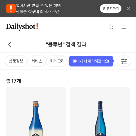
앱에서만 받을 수 있는 혜택
앱 설치하기
선착순 첫구매 최저가 쿠폰
"블루넌" 검색 결과
상품정보
서비스
카테고리
가격
비비노점수
국가
용
필터가 더 편리해졌어요!
총
17
개