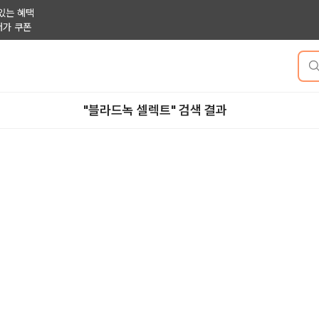
있는 혜택
저가 쿠폰
"블라드녹 셀렉트" 검색 결과